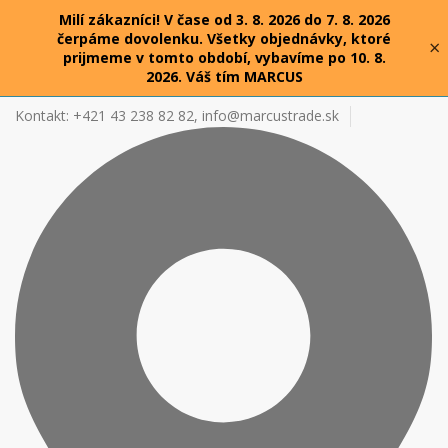
Milí zákazníci! V čase od 3. 8. 2026 do 7. 8. 2026
čerpáme dovolenku. Všetky objednávky, ktoré
×
prijmeme v tomto období, vybavíme po 10. 8.
2026. Váš tím MARCUS
Kontakt: +421 43 238 82 82,
info@marcustrade.sk