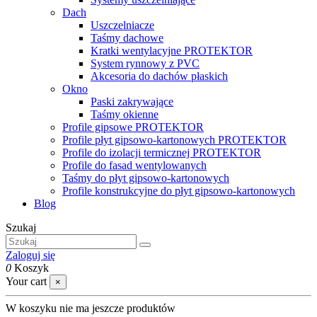
Dach
Uszczelniacze
Taśmy dachowe
Kratki wentylacyjne PROTEKTOR
System rynnowy z PVC
Akcesoria do dachów płaskich
Okno
Paski zakrywające
Taśmy okienne
Profile gipsowe PROTEKTOR
Profile płyt gipsowo-kartonowych PROTEKTOR
Profile do izolacji termicznej PROTEKTOR
Profile do fasad wentylowanych
Taśmy do płyt gipsowo-kartonowych
Profile konstrukcyjne do płyt gipsowo-kartonowych
Blog
Szukaj
Zaloguj się
0
Koszyk
Your cart
×
W koszyku nie ma jeszcze produktów