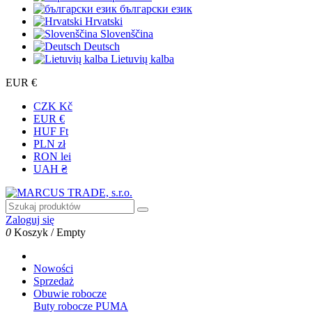
български език
Hrvatski
Slovenščina
Deutsch
Lietuvių kalba
EUR €
CZK Kč
EUR €
HUF Ft
PLN zł
RON lei
UAH ₴
Zaloguj się
0
Koszyk
/
Empty
Nowości
Sprzedaż
Obuwie robocze
Buty robocze PUMA