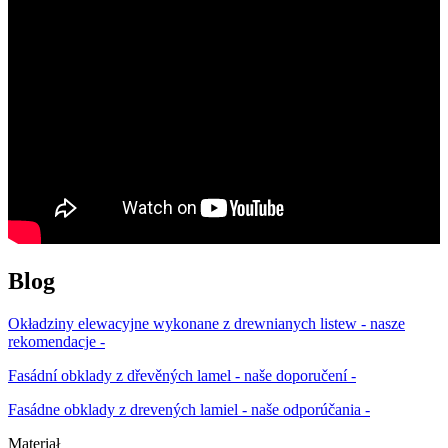
Blog
Okładziny elewacyjne wykonane z drewnianych listew - nasze
rekomendacje -
Fasádní obklady z dřevěných lamel - naše doporučení -
Fasádne obklady z drevených lamiel - naše odporúčania -
Materiał