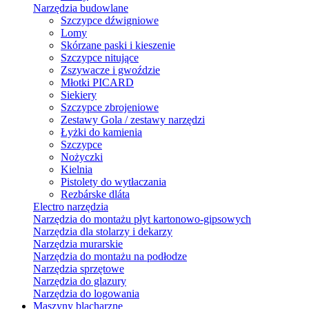
Narzędzia budowlane
Szczypce dźwigniowe
Lomy
Skórzane paski i kieszenie
Szczypce nitujące
Zszywacze i gwoździe
Młotki PICARD
Siekiery
Szczypce zbrojeniowe
Zestawy Gola / zestawy narzędzi
Łyżki do kamienia
Szczypce
Nożyczki
Kielnia
Pistolety do wytłaczania
Rezbárske dláta
Electro narzędzia
Narzędzia do montażu płyt kartonowo-gipsowych
Narzędzia dla stolarzy i dekarzy
Narzędzia murarskie
Narzędzia do montażu na podłodze
Narzędzia sprzętowe
Narzędzia do glazury
Narzędzia do logowania
Maszyny blacharzne