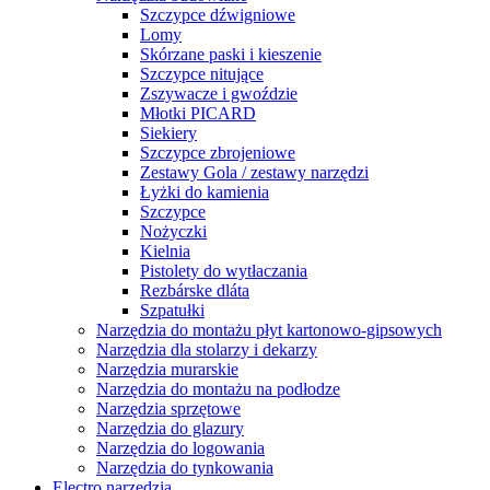
Szczypce dźwigniowe
Lomy
Skórzane paski i kieszenie
Szczypce nitujące
Zszywacze i gwoździe
Młotki PICARD
Siekiery
Szczypce zbrojeniowe
Zestawy Gola / zestawy narzędzi
Łyżki do kamienia
Szczypce
Nożyczki
Kielnia
Pistolety do wytłaczania
Rezbárske dláta
Szpatułki
Narzędzia do montażu płyt kartonowo-gipsowych
Narzędzia dla stolarzy i dekarzy
Narzędzia murarskie
Narzędzia do montażu na podłodze
Narzędzia sprzętowe
Narzędzia do glazury
Narzędzia do logowania
Narzędzia do tynkowania
Electro narzędzia