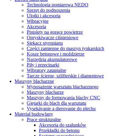
Technologia pomiarowa NEDO
Sprzęt do podnoszenia
Ulotki i akcesoria
Wibracyjne
Akcesoria
Pistolety na gorące powietrze
Opryskiwacze ciśnieniowe
Siekacz styropianu
Części zamienne do maszyn tynkarskich
Kosze betonowe i moździerze
Narzędzia akumulatorowe
Piły i przecinarki
Wibratory zatapialne
Tarcze ścierne, szlifierskie i diamentowe
Maszyny blacharzne
Wyposażenie warsztatu blacharznego
Maszyny blacharze
Maszyny do formowania blachy CNC
Giętarki do blach dla warsztatu
Vysekávanie a dierovanie do plechu
Materiał budowlany
Prace strukturalne
Akcesoria do szalunków
Przekładki do betonu
Systemy uszczelniające