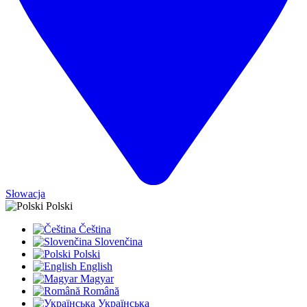
Słowacja
Polski
Čeština
Slovenčina
Polski
English
Magyar
Română
Українська