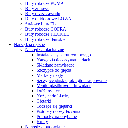
Buty robocze PUMA
Buty zimowe
Buty przez zawodu
Buty outdoorowe LOWA
Stylowe buty Elten
Buty robocze COFRA
Buty robocze HECKEL
Buty robocze damskie
Narzędzia ręczne
Narzędzia blacharzne
Instalacja systemu rynnowego
Narzędzia do zszywania dachu
Składane zamykacze
Szczypce do gięcia
Markery i kąty
Szczypce płaskie, okrągłe i krepowane
Młotki plastikowe i drewniane
Drážkovnice
Nożyce do blachy
Giętarki
Toczące się giętarki
Pistolety do wytłaczania
Pomôcky na ohýbanie
Knihy
Narzędzia budowlane