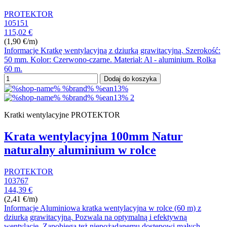
PROTEKTOR
105151
115,02 €
(1,90 €/m)
Informacje Kratkę wentylacyjną z dziurką grawitacyjną. Szerokość:
50 mm. Kolor: Czerwono-czarne. Materiał: Al - aluminium. Rolka
60 m.
Dodaj do koszyka
Kratki wentylacyjne PROTEKTOR
Krata wentylacyjna 100mm Natur
naturalny aluminium w rolce
PROTEKTOR
103767
144,39 €
(2,41 €/m)
Informacje Aluminiowa kratka wentylacyjna w rolce (60 m) z
dziurką grawitacyjną. Pozwala na optymalną i efektywną
wentylację. Zapobiega też niepożądanemu dostępowi małych