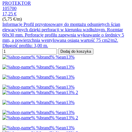
PROTEKTOR
105700
17,25 €
(5,75 €/m)
Informacje Profil przystosowany do montażu odsuniętych ścian
elewacyjnych dzięki perforacji w kierunku wzdłużnym. Rozmiar
60x30 mm. Perforację profilu zapewnia wykrawanie o średnicy 5
mm, a powierzchnia wentylowana osiąga wartość 75 cm2/m2.
Długość profilu: 3,00 m.
Dodaj do koszyka