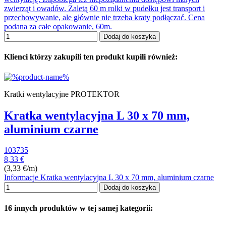
zwierząt i owadów. Zaletą 60 m rolki w pudełku jest transport i
przechowywanie, ale głównie nie trzeba kraty podłączać. Cena
podana za całe opakowanie, 60m.
Dodaj do koszyka
Klienci którzy zakupili ten produkt kupili również:
Kratki wentylacyjne PROTEKTOR
Kratka wentylacyjna L 30 x 70 mm,
aluminium czarne
103735
8,33 €
(3,33 €/m)
Informacje Kratka wentylacyjna L 30 x 70 mm, aluminium czarne
Dodaj do koszyka
16 innych produktów w tej samej kategorii: