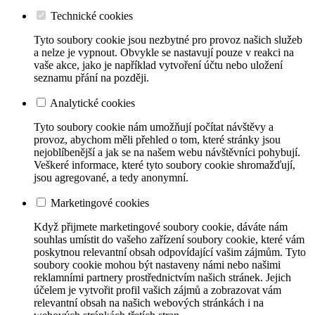
Technické cookies
Tyto soubory cookie jsou nezbytné pro provoz našich služeb
a nelze je vypnout. Obvykle se nastavují pouze v reakci na
vaše akce, jako je například vytvoření účtu nebo uložení
seznamu přání na později.
Analytické cookies
Tyto soubory cookie nám umožňují počítat návštěvy a
provoz, abychom měli přehled o tom, které stránky jsou
nejoblíbenější a jak se na našem webu návštěvníci pohybují.
Veškeré informace, které tyto soubory cookie shromažďují,
jsou agregované, a tedy anonymní.
Marketingové cookies
Když přijmete marketingové soubory cookie, dáváte nám
souhlas umístit do vašeho zařízení soubory cookie, které vám
poskytnou relevantní obsah odpovídající vašim zájmům. Tyto
soubory cookie mohou být nastaveny námi nebo našimi
reklamními partnery prostřednictvím našich stránek. Jejich
účelem je vytvořit profil vašich zájmů a zobrazovat vám
relevantní obsah na našich webových stránkách i na