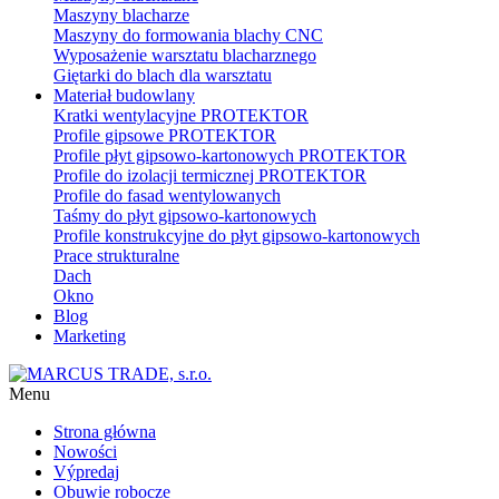
Maszyny blacharze
Maszyny do formowania blachy CNC
Wyposażenie warsztatu blacharznego
Giętarki do blach dla warsztatu
Materiał budowlany
Kratki wentylacyjne PROTEKTOR
Profile gipsowe PROTEKTOR
Profile płyt gipsowo-kartonowych PROTEKTOR
Profile do izolacji termicznej PROTEKTOR
Profile do fasad wentylowanych
Taśmy do płyt gipsowo-kartonowych
Profile konstrukcyjne do płyt gipsowo-kartonowych
Prace strukturalne
Dach
Okno
Blog
Marketing
Menu
Strona główna
Nowości
Výpredaj
Obuwie robocze