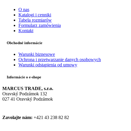
O nas
Katalogi i cenniki
Tabela rozmiarów
Formularz zamówienia
Kontakt
Obchodné informácie
Warunki biznesowe
Ochrona i przetwarzanie danych osobowych
Warunki odstąpienia od umowy
Informácie o e-shope
MARCUS TRADE, s.r.o.
Oravský Podzámok 132
027 41 Oravský Podzámok
Zavolajte nám:
+421 43 238 82 82