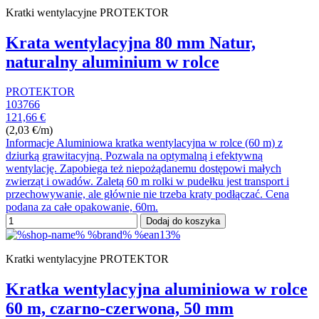
Kratki wentylacyjne PROTEKTOR
Krata wentylacyjna 80 mm Natur,
naturalny aluminium w rolce
PROTEKTOR
103766
121,66 €
(2,03 €/m)
Informacje Aluminiowa kratka wentylacyjna w rolce (60 m) z
dziurką grawitacyjną. Pozwala na optymalną i efektywną
wentylację. Zapobiega też niepożądanemu dostępowi małych
zwierząt i owadów. Zaletą 60 m rolki w pudełku jest transport i
przechowywanie, ale głównie nie trzeba kraty podłączać. Cena
podana za całe opakowanie, 60m.
Dodaj do koszyka
Kratki wentylacyjne PROTEKTOR
Kratka wentylacyjna aluminiowa w rolce
60 m, czarno-czerwona, 50 mm