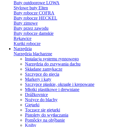
Buty outdoorowe LOWA
Stylowe buty Elten
Buty robocze COFRA
Buty robocze HECKEL
Buty zimowe
Buty przez zawodu
Buty robocze damskie
Rękawice
Kurtki robocze
Narzędzia
Narzędzia blacharzne
Instalacja systemu rynnowego
Narzędzia do zszywania dachu
Składane zamykacze
Szczypce do gięcia
Markery i kąty
Szczypce płaskie, okrągłe i krepowane
Młotki plastikowe i drewniane
Drážkovnice
Nożyce do blachy
Giętarki
Toczące się giętarki
Pistolety do wytłaczania
Pomôcky na ohýbanie
Knihy