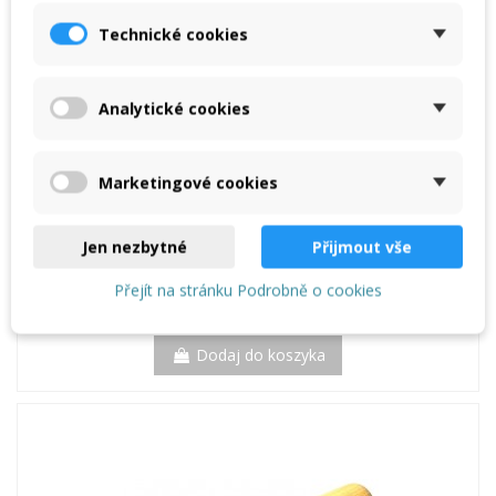
Technické cookies
Analytické cookies
Dysza 20 mm
57,50 €
Marketingové cookies
Dodaj do koszyka
Jen nezbytné
Přijmout vše
Wyprzedaż!
Přejít na stránku Podrobně o cookies
Dysza 40 mm
-5%
54,63 €
57,50 €
Dodaj do koszyka