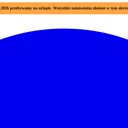
08.2026 przebywamy na urlopie. Wszystkie zamówienia złożone w tym okre