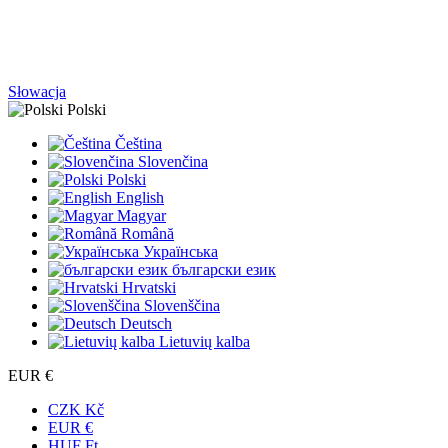
Słowacja
Polski
Čeština
Slovenčina
Polski
English
Magyar
Română
Українська
български език
Hrvatski
Slovenščina
Deutsch
Lietuvių kalba
EUR €
CZK Kč
EUR €
HUF Ft