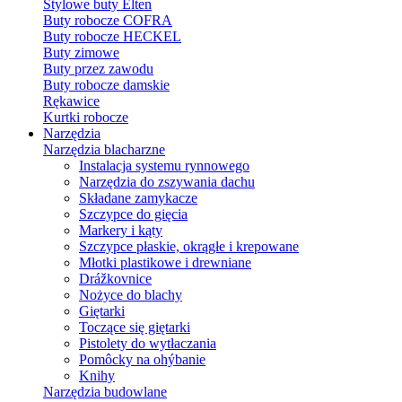
Stylowe buty Elten
Buty robocze COFRA
Buty robocze HECKEL
Buty zimowe
Buty przez zawodu
Buty robocze damskie
Rękawice
Kurtki robocze
Narzędzia
Narzędzia blacharzne
Instalacja systemu rynnowego
Narzędzia do zszywania dachu
Składane zamykacze
Szczypce do gięcia
Markery i kąty
Szczypce płaskie, okrągłe i krepowane
Młotki plastikowe i drewniane
Drážkovnice
Nożyce do blachy
Giętarki
Toczące się giętarki
Pistolety do wytłaczania
Pomôcky na ohýbanie
Knihy
Narzędzia budowlane