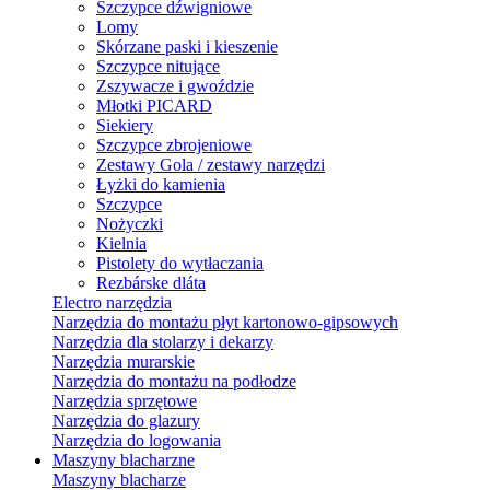
Szczypce dźwigniowe
Lomy
Skórzane paski i kieszenie
Szczypce nitujące
Zszywacze i gwoździe
Młotki PICARD
Siekiery
Szczypce zbrojeniowe
Zestawy Gola / zestawy narzędzi
Łyżki do kamienia
Szczypce
Nożyczki
Kielnia
Pistolety do wytłaczania
Rezbárske dláta
Electro narzędzia
Narzędzia do montażu płyt kartonowo-gipsowych
Narzędzia dla stolarzy i dekarzy
Narzędzia murarskie
Narzędzia do montażu na podłodze
Narzędzia sprzętowe
Narzędzia do glazury
Narzędzia do logowania
Maszyny blacharzne
Maszyny blacharze