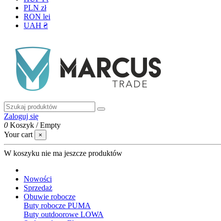
PLN zł
RON lei
UAH ₴
Zaloguj się
0
Koszyk
/
Empty
Your cart
×
W koszyku nie ma jeszcze produktów
Nowości
Sprzedaż
Obuwie robocze
Buty robocze PUMA
Buty outdoorowe LOWA