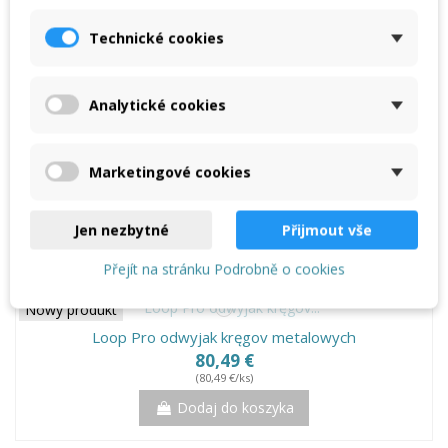
Technické cookies
Analytické cookies
Marketingové cookies
Wycinarka do blach trapezowych 35, 40, 45 mm
990,00 €
Jen nezbytné
Přijmout vše
Dodaj do koszyka
Přejít na stránku Podrobně o cookies
Nowy produkt
Loop Pro odwyjak kręgov metalowych
80,49 €
(80,49 €/ks)
Dodaj do koszyka