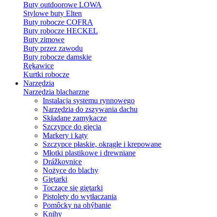
Buty outdoorowe LOWA
Stylowe buty Elten
Buty robocze COFRA
Buty robocze HECKEL
Buty zimowe
Buty przez zawodu
Buty robocze damskie
Rękawice
Kurtki robocze
Narzędzia
Narzędzia blacharzne
Instalacja systemu rynnowego
Narzędzia do zszywania dachu
Składane zamykacze
Szczypce do gięcia
Markery i kąty
Szczypce płaskie, okrągłe i krepowane
Młotki plastikowe i drewniane
Drážkovnice
Nożyce do blachy
Giętarki
Toczące się giętarki
Pistolety do wytłaczania
Pomôcky na ohýbanie
Knihy