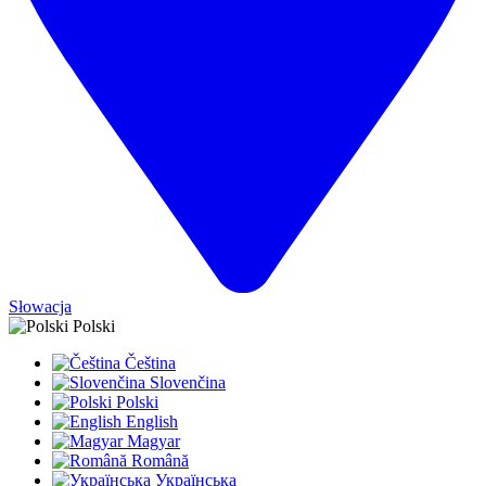
Słowacja
Polski
Čeština
Slovenčina
Polski
English
Magyar
Română
Українська