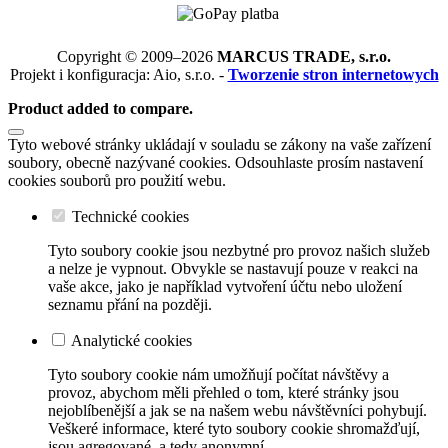
Copyright © 2009–2026
MARCUS TRADE, s.r.o.
Projekt i konfiguracja: Aio, s.r.o. -
Tworzenie stron internetowych
Product added to compare.
Tyto webové stránky ukládají v souladu se zákony na vaše zařízení
soubory, obecně nazývané cookies. Odsouhlaste prosím nastavení
cookies souborů pro použití webu.
Technické cookies
Tyto soubory cookie jsou nezbytné pro provoz našich služeb
a nelze je vypnout. Obvykle se nastavují pouze v reakci na
vaše akce, jako je například vytvoření účtu nebo uložení
seznamu přání na později.
Analytické cookies
Tyto soubory cookie nám umožňují počítat návštěvy a
provoz, abychom měli přehled o tom, které stránky jsou
nejoblíbenější a jak se na našem webu návštěvníci pohybují.
Veškeré informace, které tyto soubory cookie shromažďují,
jsou agregované, a tedy anonymní.