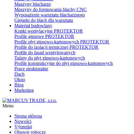
Maszyny blacharze
Maszyny do formowania blachy CNC
Wyposażenie warsztatu blacharznego
Giętarki do blach dla warsztatu
Materiał budowlany
Kratki wentylacyjne PROTEKTOR
Profile gipsowe PROTEKTOR
Profile płyt gipsowo-kartonowych PROTEKTOR
Profile do izolacji termicznej PROTEKTOR
Profile do fasad wentylowanych
Taśmy do płyt gipsowo-kartonowych
Profile konstrukcyjne do płyt gipsowo-kartonowych
Prace strukturalne
Dach
Okno
Blog
Marketing
Menu
Strona główna
Nowości
Výpredaj
Obuwie robocze