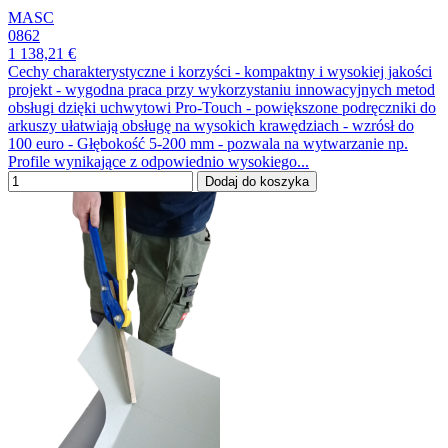
MASC
0862
1 138,21 €
Cechy charakterystyczne i korzyści - kompaktny i wysokiej jakości
projekt - wygodna praca przy wykorzystaniu innowacyjnych metod
obsługi dzięki uchwytowi Pro-Touch - powiększone podręczniki do
arkuszy ułatwiają obsługę na wysokich krawędziach - wzrósł do
100 euro - Głębokość 5-200 mm - pozwala na wytwarzanie np.
Profile wynikające z odpowiednio wysokiego...
Dodaj do koszyka