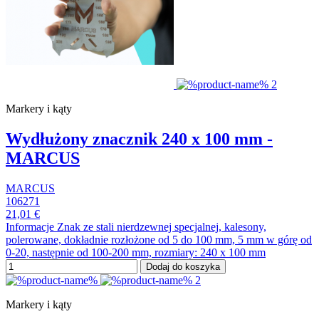
Markery i kąty
Wydłużony znacznik 240 x 100 mm -
MARCUS
MARCUS
106271
21,01 €
Informacje Znak ze stali nierdzewnej specjalnej, kalesony,
polerowane, dokładnie rozłożone od 5 do 100 mm, 5 mm w górę od
0-20, następnie od 100-200 mm, rozmiary: 240 x 100 mm
Dodaj do koszyka
Markery i kąty