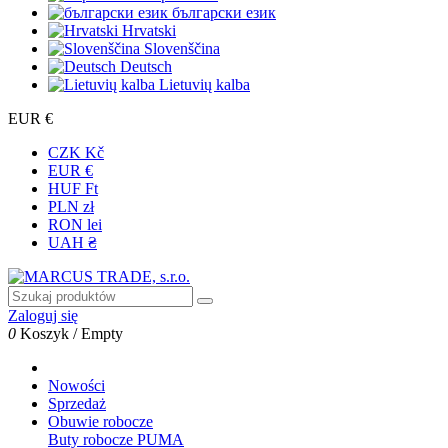
български език
Hrvatski
Slovenščina
Deutsch
Lietuvių kalba
EUR €
CZK Kč
EUR €
HUF Ft
PLN zł
RON lei
UAH ₴
Zaloguj się
0
Koszyk
/
Empty
Nowości
Sprzedaż
Obuwie robocze
Buty robocze PUMA