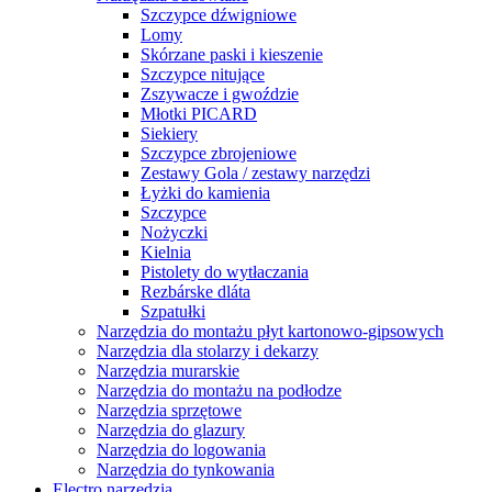
Szczypce dźwigniowe
Lomy
Skórzane paski i kieszenie
Szczypce nitujące
Zszywacze i gwoździe
Młotki PICARD
Siekiery
Szczypce zbrojeniowe
Zestawy Gola / zestawy narzędzi
Łyżki do kamienia
Szczypce
Nożyczki
Kielnia
Pistolety do wytłaczania
Rezbárske dláta
Szpatułki
Narzędzia do montażu płyt kartonowo-gipsowych
Narzędzia dla stolarzy i dekarzy
Narzędzia murarskie
Narzędzia do montażu na podłodze
Narzędzia sprzętowe
Narzędzia do glazury
Narzędzia do logowania
Narzędzia do tynkowania
Electro narzędzia