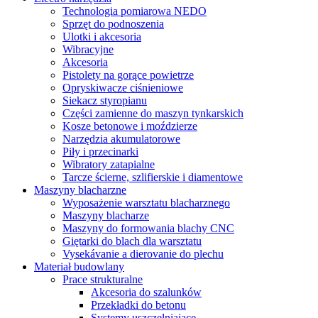
Technologia pomiarowa NEDO
Sprzęt do podnoszenia
Ulotki i akcesoria
Wibracyjne
Akcesoria
Pistolety na gorące powietrze
Opryskiwacze ciśnieniowe
Siekacz styropianu
Części zamienne do maszyn tynkarskich
Kosze betonowe i moździerze
Narzędzia akumulatorowe
Piły i przecinarki
Wibratory zatapialne
Tarcze ścierne, szlifierskie i diamentowe
Maszyny blacharzne
Wyposażenie warsztatu blacharznego
Maszyny blacharze
Maszyny do formowania blachy CNC
Giętarki do blach dla warsztatu
Vysekávanie a dierovanie do plechu
Materiał budowlany
Prace strukturalne
Akcesoria do szalunków
Przekładki do betonu
Systemy uszczelniające