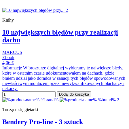
Knihy
10 największych błędów przy realizacji
dachu
MARCUS
Ebook
4,06 €
Informacje W broszurze digitalnej wybieramy te największe błędy,
które w ostatnim czasie udokumentowałem na dachach, gdzie
brałem udział jako doradca w sanacji tych błędów spowodowanych
niewłaściwym montażem przez niewykwalifikowanych blacharzy i
dekarzy.
Dodaj do koszyka
Toczące się giętarki
Bendery Pro-line - 3 sztuck