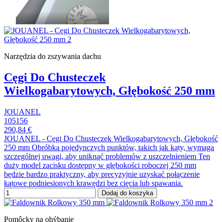
Narzędzia do zszywania dachu
Cęgi Do Chusteczek
Wielkogabarytowych, Głębokość 250 mm
JOUANEL
105156
290,84 €
JOUANEL - Cęgi Do Chusteczek Wielkogabarytowych, Głębokość
250 mm Obróbka pojedynczych punktów, takich jak kąty, wymaga
szczególnej uwagi, aby uniknąć problemów z uszczelnieniem Ten
duży model zacisku dostępny w głębokości roboczej 250 mm
będzie bardzo praktyczny, aby precyzyjnie uzyskać połączenie
kątowe podniesionych krawędzi bez cięcia lub spawania.
Dodaj do koszyka
Pomôcky na ohýbanie