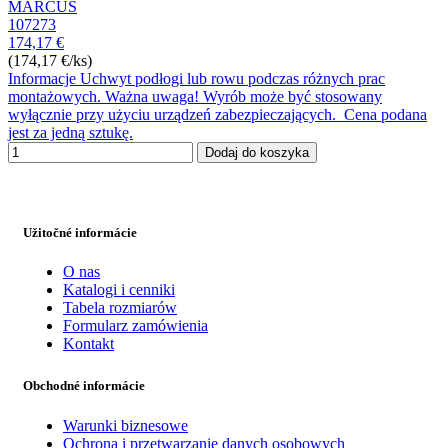
MARCUS
107273
174,17 €
(174,17 €/ks)
Informacje Uchwyt podłogi lub rowu podczas różnych prac
montażowych. Ważna uwaga! Wyrób może być stosowany
wyłącznie przy użyciu urządzeń zabezpieczających. Cena podana
jest za jedną sztukę.
Dodaj do koszyka
Užitočné informácie
O nas
Katalogi i cenniki
Tabela rozmiarów
Formularz zamówienia
Kontakt
Obchodné informácie
Warunki biznesowe
Ochrona i przetwarzanie danych osobowych