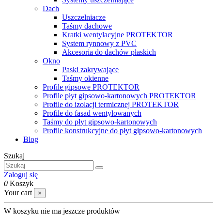
Dach
Uszczelniacze
Taśmy dachowe
Kratki wentylacyjne PROTEKTOR
System rynnowy z PVC
Akcesoria do dachów płaskich
Okno
Paski zakrywające
Taśmy okienne
Profile gipsowe PROTEKTOR
Profile płyt gipsowo-kartonowych PROTEKTOR
Profile do izolacji termicznej PROTEKTOR
Profile do fasad wentylowanych
Taśmy do płyt gipsowo-kartonowych
Profile konstrukcyjne do płyt gipsowo-kartonowych
Blog
Szukaj
Zaloguj się
0
Koszyk
Your cart
×
W koszyku nie ma jeszcze produktów