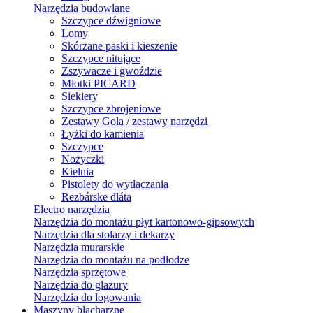
Narzędzia budowlane
Szczypce dźwigniowe
Lomy
Skórzane paski i kieszenie
Szczypce nitujące
Zszywacze i gwoździe
Młotki PICARD
Siekiery
Szczypce zbrojeniowe
Zestawy Gola / zestawy narzędzi
Łyżki do kamienia
Szczypce
Nożyczki
Kielnia
Pistolety do wytłaczania
Rezbárske dláta
Electro narzędzia
Narzędzia do montażu płyt kartonowo-gipsowych
Narzędzia dla stolarzy i dekarzy
Narzędzia murarskie
Narzędzia do montażu na podłodze
Narzędzia sprzętowe
Narzędzia do glazury
Narzędzia do logowania
Maszyny blacharzne