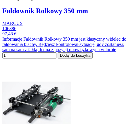
Faldownik Rolkowy 350 mm
MARCUS
106886
97,48 €
Informacje Faldownik Rolkowy 350 mm jest klasyczny widelec do
fałdowania blachy. Będziesz kontrolował sytuację, gdy zostaniesz
sam na sam z fałdą. Jedna z pozycji obowiązkowych w torbie
Dodaj do koszyka