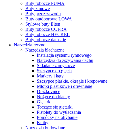
Buty robocze PUMA
Buty zimowe
Buty przez zawodu
Buty outdoorowe LOWA
Stylowe buty Elten
Buty robocze COFRA
Buty robocze HECKEL
Buty robocze damskie
Narzędzia ręczne
Narzędzia blacharzne
Instalacja systemu rynnowego
Narzędzia do zszywania dachu
Składane zamykacze
Szczypce do gięcia
Markery i kąty
Szczypce płaskie, okrągłe i krepowane
Młotki plastikowe i drewniane
Drážkovnice
Nożyce do blachy
Giętarki
Toczące się giętarki
Pistolety do wytłaczania
Pomôcky na ohýbanie
Knihy
Narzędzia budowlane