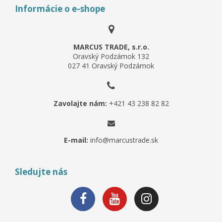
Informácie o e-shope
MARCUS TRADE, s.r.o.
Oravský Podzámok 132
027 41 Oravský Podzámok
Zavolajte nám:
+421 43 238 82 82
E-mail:
info@marcustrade.sk
Sledujte nás