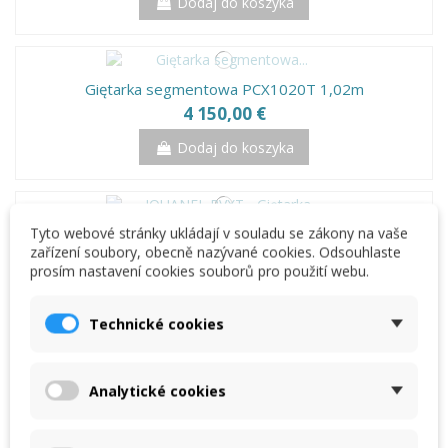
Dodaj do koszyka
Giętarka segmentowa PCX1020T 1,02m
4 150,00 €
Dodaj do koszyka
Tyto webové stránky ukládají v souladu se zákony na vaše
JOUANEL PVXT - Giętarka segmentowa o szerokości
zařízení soubory, obecně nazývané cookies. Odsouhlaste
2,00m
prosím nastavení cookies souborů pro použití webu.
7 614,17 €
Dodaj do koszyka
Technické cookies
Analytické cookies
SCHECHTL LBX 310 - zaginarka do blachy
7 750,00 €