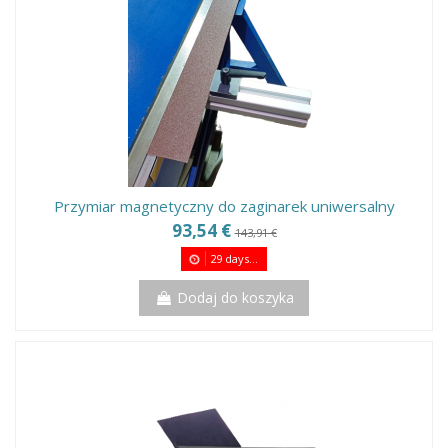
Przymiar magnetyczny do zaginarek uniwersalny
93,54 €
143,91 €
29
days...
Dodaj do koszyka