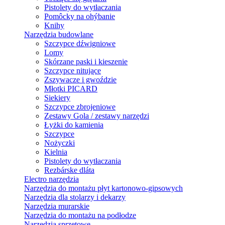
Pistolety do wytłaczania
Pomôcky na ohýbanie
Knihy
Narzędzia budowlane
Szczypce dźwigniowe
Lomy
Skórzane paski i kieszenie
Szczypce nitujące
Zszywacze i gwoździe
Młotki PICARD
Siekiery
Szczypce zbrojeniowe
Zestawy Gola / zestawy narzędzi
Łyżki do kamienia
Szczypce
Nożyczki
Kielnia
Pistolety do wytłaczania
Rezbárske dláta
Electro narzędzia
Narzędzia do montażu płyt kartonowo-gipsowych
Narzędzia dla stolarzy i dekarzy
Narzędzia murarskie
Narzędzia do montażu na podłodze
Narzędzia sprzętowe