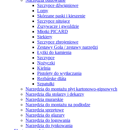
Narzędzia budowlane
Szczypce dźwigniowe
Lomy
Skórzane paski i kieszenie
Szczypce nitujące
Zszywacze i gwoździe
Młotki PICARD
Siekiery
Szczypce zbrojeniowe
Zestawy Gola / zestawy narzędzi
Łyżki do kamienia
Szczypce
Nożyczki
Kielnia
Pistolety do wytłaczania
Rezbárske dláta
Szpatułki
Narzędzia do montażu płyt kartonowo-gipsowych
Narzędzia dla stolarzy i dekarzy
Narzędzia murarskie
Narzędzia do montażu na podłodze
Narzędzia sprzętowe
Narzędzia do glazury
Narzędzia do logowania
Narzędzia do tynkowania