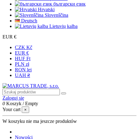
български език
Hrvatski
Slovenščina
Deutsch
Lietuvių kalba
EUR €
CZK Kč
EUR €
HUF Ft
PLN zł
RON lei
UAH ₴
Zaloguj się
0
Koszyk
/
Empty
Your cart
×
W koszyku nie ma jeszcze produktów
Nowości