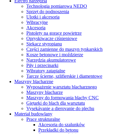
Electro narzędzia
Technologia pomiarowa NEDO
Sprzęt do podnoszenia
Ulotki i akcesoria
Wibracyjne
Akcesoria
Pistolety na gorące powietrze
Opryskiwacze ciśnieniowe
Siekacz styropianu
Części zamienne do maszyn tynkarskich
Kosze betonowe i moździerze
Narzędzia akumulatorowe
Piły i przecinarki
Wibratory zatapialne
Tarcze ścierne, szlifierskie i diamentowe
Maszyny blacharzne
Wyposażenie warsztatu blacharznego
Maszyny blacharze
Maszyny do formowania blachy CNC
Giętarki do blach dla warsztatu
Vysekávanie a dierovanie do plechu
Materiał budowlany
Prace strukturalne
Akcesoria do szalunków
Przekładki do betonu