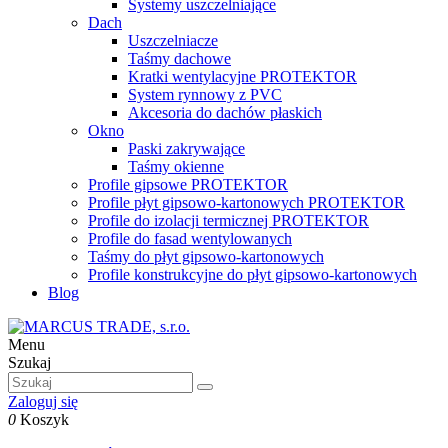
Systemy uszczelniające
Dach
Uszczelniacze
Taśmy dachowe
Kratki wentylacyjne PROTEKTOR
System rynnowy z PVC
Akcesoria do dachów płaskich
Okno
Paski zakrywające
Taśmy okienne
Profile gipsowe PROTEKTOR
Profile płyt gipsowo-kartonowych PROTEKTOR
Profile do izolacji termicznej PROTEKTOR
Profile do fasad wentylowanych
Taśmy do płyt gipsowo-kartonowych
Profile konstrukcyjne do płyt gipsowo-kartonowych
Blog
Menu
Szukaj
Zaloguj się
0
Koszyk