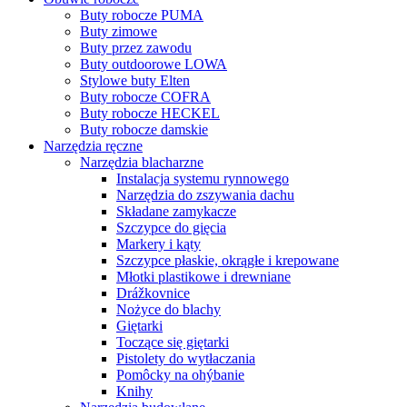
Buty robocze PUMA
Buty zimowe
Buty przez zawodu
Buty outdoorowe LOWA
Stylowe buty Elten
Buty robocze COFRA
Buty robocze HECKEL
Buty robocze damskie
Narzędzia ręczne
Narzędzia blacharzne
Instalacja systemu rynnowego
Narzędzia do zszywania dachu
Składane zamykacze
Szczypce do gięcia
Markery i kąty
Szczypce płaskie, okrągłe i krepowane
Młotki plastikowe i drewniane
Drážkovnice
Nożyce do blachy
Giętarki
Toczące się giętarki
Pistolety do wytłaczania
Pomôcky na ohýbanie
Knihy