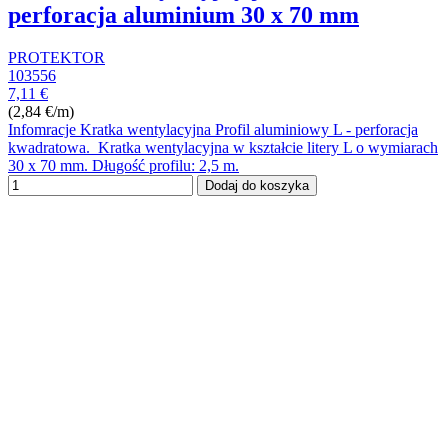
perforacja aluminium 30 x 70 mm
PROTEKTOR
103556
7,11 €
(2,84 €/m)
Infomracje Kratka wentylacyjna Profil aluminiowy L - perforacja
kwadratowa. Kratka wentylacyjna w kształcie litery L o wymiarach
30 x 70 mm. Długość profilu: 2,5 m.
Dodaj do koszyka