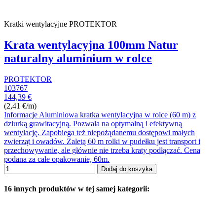
Kratki wentylacyjne PROTEKTOR
Krata wentylacyjna 100mm Natur
naturalny aluminium w rolce
PROTEKTOR
103767
144,39 €
(2,41 €/m)
Informacje Aluminiowa kratka wentylacyjna w rolce (60 m) z
dziurką grawitacyjną. Pozwala na optymalną i efektywną
wentylację. Zapobiega też niepożądanemu dostępowi małych
zwierząt i owadów. Zaletą 60 m rolki w pudełku jest transport i
przechowywanie, ale głównie nie trzeba kraty podłączać. Cena
podana za całe opakowanie, 60m.
Dodaj do koszyka
16 innych produktów w tej samej kategorii: