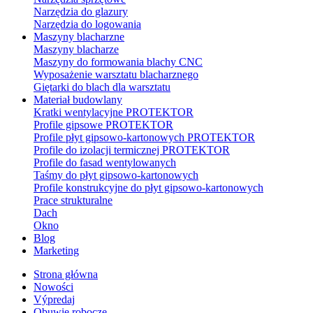
Narzędzia do glazury
Narzędzia do logowania
Maszyny blacharzne
Maszyny blacharze
Maszyny do formowania blachy CNC
Wyposażenie warsztatu blacharznego
Giętarki do blach dla warsztatu
Materiał budowlany
Kratki wentylacyjne PROTEKTOR
Profile gipsowe PROTEKTOR
Profile płyt gipsowo-kartonowych PROTEKTOR
Profile do izolacji termicznej PROTEKTOR
Profile do fasad wentylowanych
Taśmy do płyt gipsowo-kartonowych
Profile konstrukcyjne do płyt gipsowo-kartonowych
Prace strukturalne
Dach
Okno
Blog
Marketing
Strona główna
Nowości
Výpredaj
Obuwie robocze