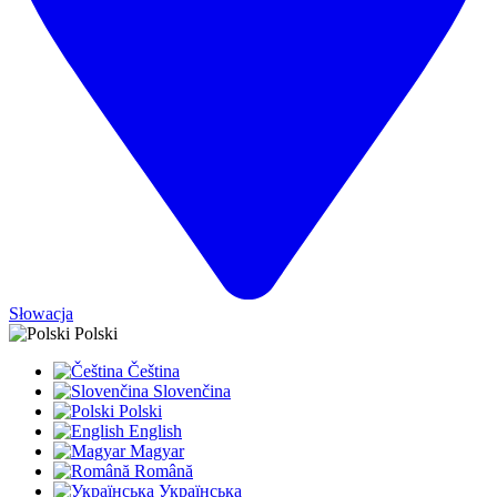
Słowacja
Polski
Čeština
Slovenčina
Polski
English
Magyar
Română
Українська