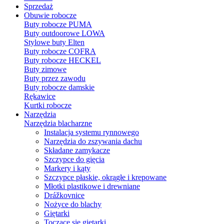
Sprzedaż
Obuwie robocze
Buty robocze PUMA
Buty outdoorowe LOWA
Stylowe buty Elten
Buty robocze COFRA
Buty robocze HECKEL
Buty zimowe
Buty przez zawodu
Buty robocze damskie
Rękawice
Kurtki robocze
Narzędzia
Narzędzia blacharzne
Instalacja systemu rynnowego
Narzędzia do zszywania dachu
Składane zamykacze
Szczypce do gięcia
Markery i kąty
Szczypce płaskie, okrągłe i krepowane
Młotki plastikowe i drewniane
Drážkovnice
Nożyce do blachy
Giętarki
Toczące się giętarki