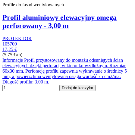
Profile do fasad wentylowanych
Profil aluminiowy elewacyjny omega
perforowany - 3,00 m
PROTEKTOR
105700
17,25 €
(5,75 €/m)
Informacje Profil przystosowany do montażu odsuniętych ścian
elewacyjnych dzięki perforacji w kierunku wzdłużnym. Rozmiar
60x30 mm. Perforację profilu zapewnia wykrawanie o średnicy 5
mm, a powierzchnia wentylowana osiąga wartość 75 cm2/m2.
Długość profilu: 3,00 m.
Dodaj do koszyka