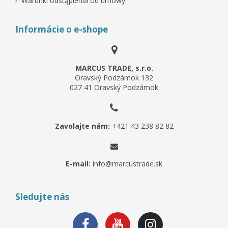
Warunki odstąpienia od umowy
Informácie o e-shope
MARCUS TRADE, s.r.o.
Oravský Podzámok 132
027 41 Oravský Podzámok
Zavolajte nám:
+421 43 238 82 82
E-mail:
info@marcustrade.sk
Sledujte nás