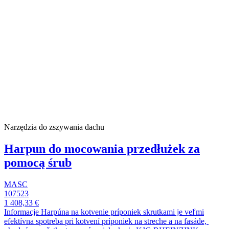
Narzędzia do zszywania dachu
Harpun do mocowania przedłużek za
pomocą śrub
MASC
107523
1 408,33 €
Informacje Harpúna na kotvenie príponiek skrutkami je veľmi
efektívna spotreba pri kotvení príponiek na streche a na fasáde,