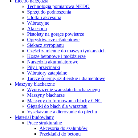
Electro narzędzia
Technologia pomiarowa NEDO
Sprzęt do podnoszenia
Ulotki i akcesoria
Wibracyjne
Akcesoria
Pistolety na gorące powietrze
Opryskiwacze ciśnieniowe
Siekacz styropianu
Części zamienne do maszyn tynkarskich
Kosze betonowe i moździerze
Narzędzia akumulatorowe
Piły i przecinarki
Wibratory zatapialne
Tarcze ścierne, szlifierskie i diamentowe
Maszyny blacharzne
Wyposażenie warsztatu blacharznego
Maszyny blacharze
Maszyny do formowania blachy CNC
Giętarki do blach dla warsztatu
Vysekávanie a dierovanie do plechu
Materiał budowlany
Prace strukturalne
Akcesoria do szalunków
Przekładki do betonu