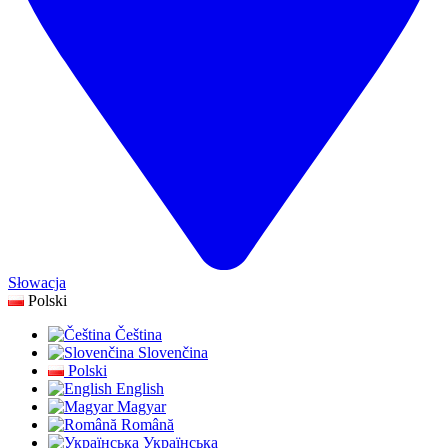
Słowacja
Polski
Čeština
Slovenčina
Polski
English
Magyar
Română
Українська