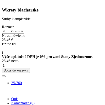
Wkrety blacharske
Śruby klampiarskie
Rozmer
Na zamówienie
28,46 €
Brutto 0%
i
Výše uplatněné DPH je 0% pro zemi Stany Zjednoczone.
28.46 netto
Dodaj do koszyka
25-760
Opis
Komentarze
(0)