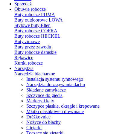
Sprzedaż
Obuwie robocze
Buty robocze PUMA
Buty outdoorowe LOWA
Stylowe buty Elten
Buty robocze COFRA
Buty robocze HECKEL
Buty zimowe
Buty przez zawodu
Buty robocze damskie
Rękawice
Kurtki robocze
Narzędzia
Narzędzia blacharzne
Instalacja systemu rynnowego
Narzędzia do zszywania dachu
Składane zamykacze
Szczypce do gięcia
Markery i kąty
Szczypce płaskie, okrągłe i krepowane
Młotki plastikowe i drewniane
Drážkovnice
Nożyce do blachy
Giętarki
Toczące się giętarki