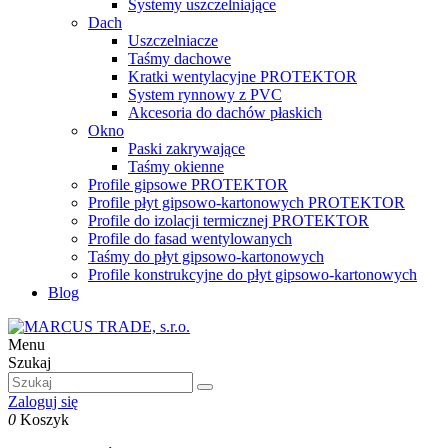
Systemy uszczelniające
Dach
Uszczelniacze
Taśmy dachowe
Kratki wentylacyjne PROTEKTOR
System rynnowy z PVC
Akcesoria do dachów płaskich
Okno
Paski zakrywające
Taśmy okienne
Profile gipsowe PROTEKTOR
Profile płyt gipsowo-kartonowych PROTEKTOR
Profile do izolacji termicznej PROTEKTOR
Profile do fasad wentylowanych
Taśmy do płyt gipsowo-kartonowych
Profile konstrukcyjne do płyt gipsowo-kartonowych
Blog
Menu
Szukaj
Zaloguj się
0
Koszyk