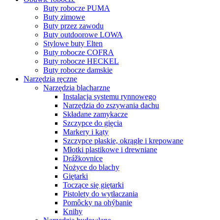
Buty robocze PUMA
Buty zimowe
Buty przez zawodu
Buty outdoorowe LOWA
Stylowe buty Elten
Buty robocze COFRA
Buty robocze HECKEL
Buty robocze damskie
Narzędzia ręczne
Narzędzia blacharzne
Instalacja systemu rynnowego
Narzędzia do zszywania dachu
Składane zamykacze
Szczypce do gięcia
Markery i kąty
Szczypce płaskie, okrągłe i krepowane
Młotki plastikowe i drewniane
Drážkovnice
Nożyce do blachy
Giętarki
Toczące się giętarki
Pistolety do wytłaczania
Pomôcky na ohýbanie
Knihy