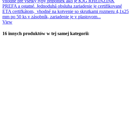
vhodné pre všetky typy príponiek ako je KJG RHEINZINK
PREFA a ostatné. Jednoduhá obsluha zariadenie je certifikované
ETA certifkátom, vhodné na kotvenie so skrutkami rozmeru 4,1x25
mm po 50 ks v zásobník, zariadenie je v plastovom...
View
16 innych produktów w tej samej kategorii: