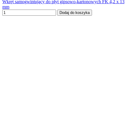
Wkręt samogwintujący do płyt gipsowo-kartonowych FK 4,2 x 13
mm
Dodaj do koszyka