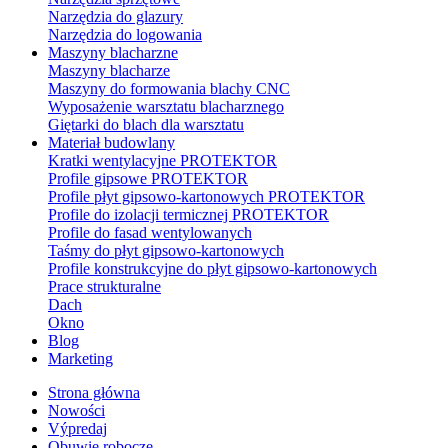
Narzędzia do glazury
Narzędzia do logowania
Maszyny blacharzne
Maszyny blacharze
Maszyny do formowania blachy CNC
Wyposażenie warsztatu blacharznego
Giętarki do blach dla warsztatu
Materiał budowlany
Kratki wentylacyjne PROTEKTOR
Profile gipsowe PROTEKTOR
Profile płyt gipsowo-kartonowych PROTEKTOR
Profile do izolacji termicznej PROTEKTOR
Profile do fasad wentylowanych
Taśmy do płyt gipsowo-kartonowych
Profile konstrukcyjne do płyt gipsowo-kartonowych
Prace strukturalne
Dach
Okno
Blog
Marketing
Strona główna
Nowości
Výpredaj
Obuwie robocze