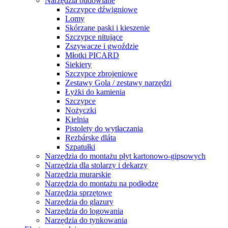
Narzędzia budowlane
Szczypce dźwigniowe
Lomy
Skórzane paski i kieszenie
Szczypce nitujące
Zszywacze i gwoździe
Młotki PICARD
Siekiery
Szczypce zbrojeniowe
Zestawy Gola / zestawy narzędzi
Łyżki do kamienia
Szczypce
Nożyczki
Kielnia
Pistolety do wytłaczania
Rezbárske dláta
Szpatułki
Narzędzia do montażu płyt kartonowo-gipsowych
Narzędzia dla stolarzy i dekarzy
Narzędzia murarskie
Narzędzia do montażu na podłodze
Narzędzia sprzętowe
Narzędzia do glazury
Narzędzia do logowania
Narzędzia do tynkowania