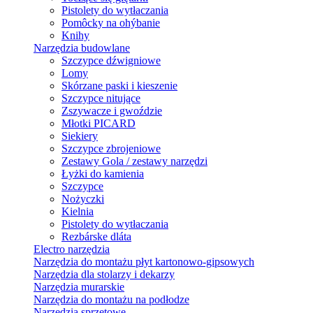
Pistolety do wytłaczania
Pomôcky na ohýbanie
Knihy
Narzędzia budowlane
Szczypce dźwigniowe
Lomy
Skórzane paski i kieszenie
Szczypce nitujące
Zszywacze i gwoździe
Młotki PICARD
Siekiery
Szczypce zbrojeniowe
Zestawy Gola / zestawy narzędzi
Łyżki do kamienia
Szczypce
Nożyczki
Kielnia
Pistolety do wytłaczania
Rezbárske dláta
Electro narzędzia
Narzędzia do montażu płyt kartonowo-gipsowych
Narzędzia dla stolarzy i dekarzy
Narzędzia murarskie
Narzędzia do montażu na podłodze
Narzędzia sprzętowe