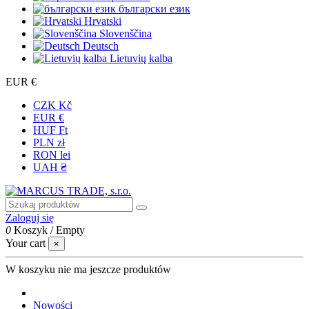
български език
Hrvatski
Slovenščina
Deutsch
Lietuvių kalba
EUR €
CZK Kč
EUR €
HUF Ft
PLN zł
RON lei
UAH ₴
Zaloguj się
0
Koszyk
/
Empty
Your cart
×
W koszyku nie ma jeszcze produktów
Nowości