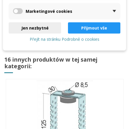
Komentarze
(0)
Marketingové cookies
Wkręt samogwintujący do płyt gipsowo-kartonowych FK
Jen nezbytné
Přijmout vše
4,2 x 13 mm
Přejít na stránku Podrobně o cookies
16 innych produktów w tej samej
kategorii: