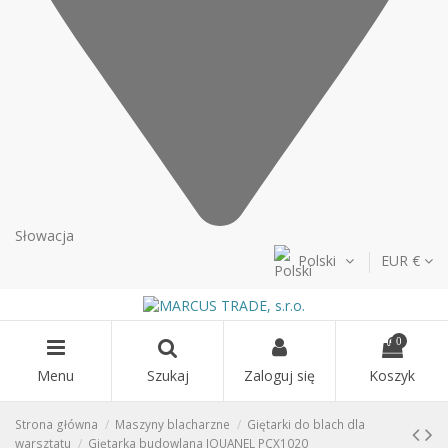
Słowacja
Polski
EUR €
0
Menu
Szukaj
Zaloguj się
Koszyk
Strona główna
Maszyny blacharzne
Giętarki do blach dla
warsztatu
Giętarka budowlana JOUANEL PCX1020