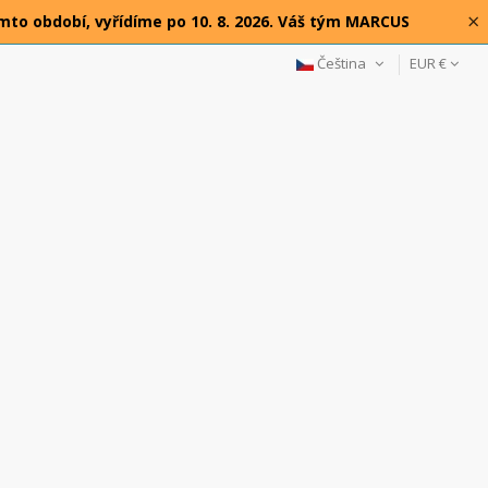
×
omto období, vyřídíme po 10. 8. 2026. Váš tým MARCUS
Čeština
EUR €