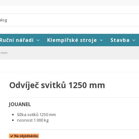
Ruční nářadí
Klempířské stroje
Stavba
50 mm
Odvíječ svitků 1250 mm
JOUANEL
šížka svitků 1250 mm
nosnost 1 000 kg
Na objednávku