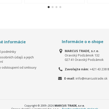
Informácie o e-shope
é informácie
MARCUS TRADE, s.r.o.
í podmínky
Oravský Podzámok 132
osobních údajů a jejich
027 41 Oravský Podzámok
ní
 odstoupení od smlouvy
Zavolajte nám:
+421 43 238 8
E-mail:
info@marcustrade.sk
Copyright © 2009–2026
MARCUS TRADE, s.r.o.
Úprava designu a nastavení Aio, s.r.o. -
Tvorba webových stránek