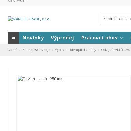
Slovensko
Novinky
Výprodej
Pracovní obuv
Domů
Klempířské stroje
Vybavení klempířské dílny
Odvíječ svitků 12