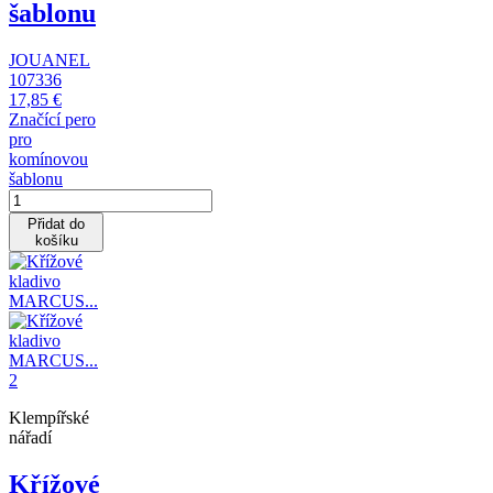
šablonu
JOUANEL
107336
17,85 €
Značící pero
pro
komínovou
šablonu
Přidat do
košíku
Klempířské
nářadí
Křížové