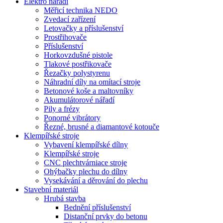
Elektro nářadí
Měřicí technika NEDO
Zvedací zařízení
Letovačky a příslušenství
Prostřihovače
Příslušenství
Horkovzdušné pistole
Tlakové postřikovače
Řezačky polystyrenu
Náhradní díly na omítací stroje
Betonové koše a maltovníky
Akumulátorové nářadí
Pily a frézy
Ponorné vibrátory
Řezné, brusné a diamantové kotouče
Klempířské stroje
Vybavení klempířské dílny
Klempířské stroje
CNC plechtvárniace stroje
Ohýbačky plechu do dílny
Vysekávání a děrování do plechu
Stavební materiál
Hrubá stavba
Bednění příslušenství
Distanční prvky do betonu