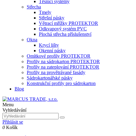
Těsnící systémy
Střecha
Tmely
Střešní pásky
Větrací mřížky PROTEKTOR
Odkvapový systém PVC
Plochá střecha příslušenství
Okna
Krycí lišty
Okenní pásky
Omítkové profily PROTEKTOR
Profily na sádrokarton PROTEKTOR
Profily na zateplování PROTEKTOR
Profily na provětrávané fasády
Sádrokartonářské pásky
Konstrukční profily pro sádrokarton
Blog
Menu
Vyhledávání
Přihlásit se
0
Košík