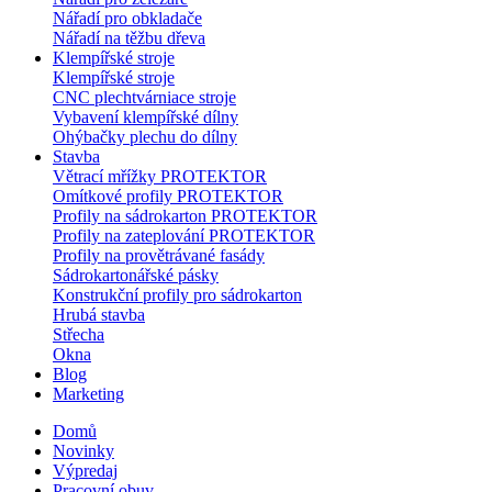
Nářadí pro obkladače
Nářadí na těžbu dřeva
Klempířské stroje
Klempířské stroje
CNC plechtvárniace stroje
Vybavení klempířské dílny
Ohýbačky plechu do dílny
Stavba
Větrací mřížky PROTEKTOR
Omítkové profily PROTEKTOR
Profily na sádrokarton PROTEKTOR
Profily na zateplování PROTEKTOR
Profily na provětrávané fasády
Sádrokartonářské pásky
Konstrukční profily pro sádrokarton
Hrubá stavba
Střecha
Okna
Blog
Marketing
Domů
Novinky
Výpredaj
Pracovní obuv