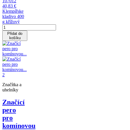
107012
40,83 €
Klempířske
kladivo 400
g křížový
Přidat do
košíku
Značítka a
uhelníky
Značící
pero
pro
komínovou