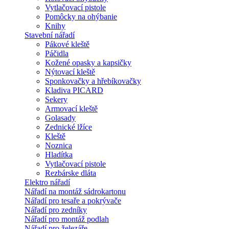
Vytlačovací pistole
Pomôcky na ohýbanie
Knihy
Stavební nářadí
Pákové kleště
Páčidla
Kožené opasky a kapsičky
Nýtovací kleště
Sponkovačky a hřebíkovačky
Kladiva PICARD
Sekery
Armovací kleště
Golasady
Zednické lžíce
Kleště
Noznica
Hladítka
Vytlačovací pistole
Rezbárske dláta
Elektro nářadí
Nářadí na montáž sádrokartonu
Nářadí pro tesaře a pokrývače
Nářadí pro zedníky
Nářadí pro montáž podlah
Nářadí pro železáře