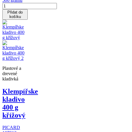
500 gramů
Přidat do
košíku
Plastové a
drevené
kladivká
Klempířske
kladivo
400 g
křížový
PICARD