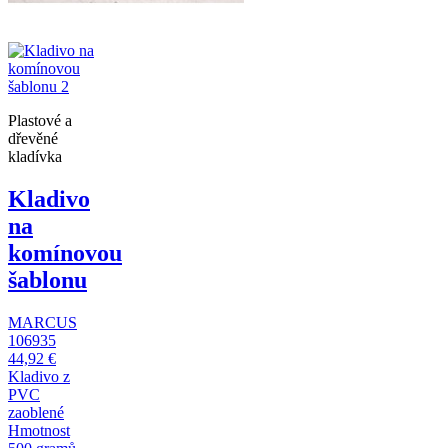
Plastové a
dřevěné
kladívka
Kladivo
na
komínovou
šablonu
MARCUS
106935
44,92 €
Kladivo z
PVC
zaoblené
Hmotnost