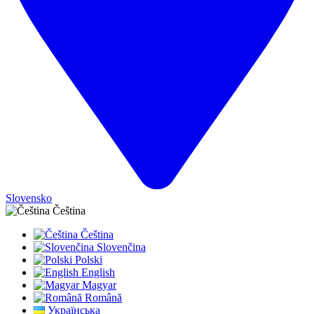
Slovensko
Čeština
Čeština
Slovenčina
Polski
English
Magyar
Română
Українська