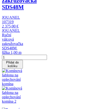
zakružovačka
SDS48M
JOUANEL
107319
2 375,00 €
JOUANEL
Ruční
válcová
zakružovačka
SDS48M
šížka 1,00 m
Přidat do
košíku