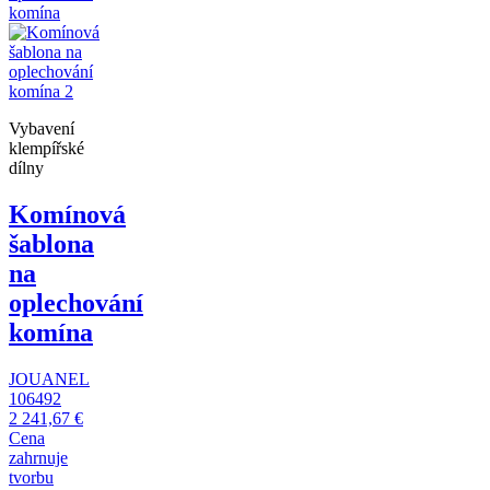
Vybavení
klempířské
dílny
Komínová
šablona
na
oplechování
komína
JOUANEL
106492
2 241,67 €
Cena
zahrnuje
tvorbu