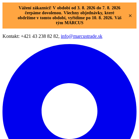
Vážení zákazníci! V období od 3. 8. 2026 do 7. 8. 2026
čerpáme dovolenou. Všechny objednávky, které
×
obdržíme v tomto období, vyřídíme po 10. 8. 2026. Váš
tým MARCUS
Kontakt: +421 43 238 82 82,
info@marcustrade.sk