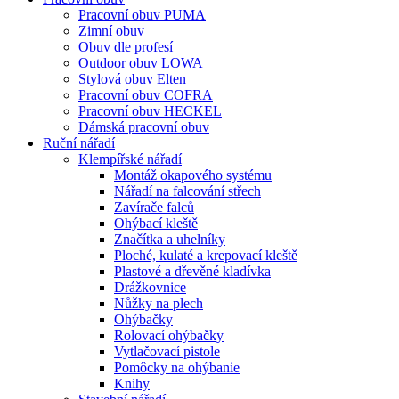
Pracovní obuv PUMA
Zimní obuv
Obuv dle profesí
Outdoor obuv LOWA
Stylová obuv Elten
Pracovní obuv COFRA
Pracovní obuv HECKEL
Dámská pracovní obuv
Ruční nářadí
Klempířské nářadí
Montáž okapového systému
Nářadí na falcování střech
Zavírače falců
Ohýbací kleště
Značítka a uhelníky
Ploché, kulaté a krepovací kleště
Plastové a dřevěné kladívka
Drážkovnice
Nůžky na plech
Ohýbačky
Rolovací ohýbačky
Vytlačovací pistole
Pomôcky na ohýbanie
Knihy