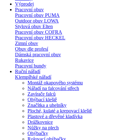
Výprodej
Pracovní obuv
Pracovní obuv PUMA
Outdoor obuv LOWA
Stylová obuv Elten
Pracovní obuv COFRA
Pracovní obuv HECKEL
Zimní obuv
Obuv dle profesí
Dámská pracovní obuv
Rukavice
Pracovní bundy
Ruční nářadí
Klempířské nářadí
Montáž okapového systému
Nářadí na falcování střech
Zavírače falců
Ohýbací kleště
Značítka a uhelníky
Ploché, kulaté a krepovací kleště
Plastové a dřevěné kladívka
Drážkovnice
Nůžky na plech
Ohýbačky
Rolovací ohýbačky