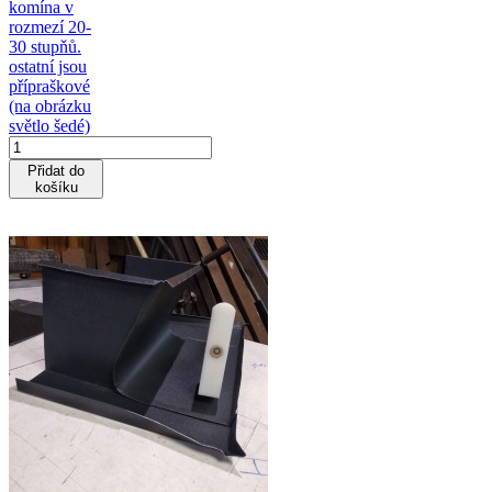
komína v
rozmezí 20-
30 stupňů.
ostatní jsou
přípraškové
(na obrázku
světlo šedé)
Přidat do
košíku