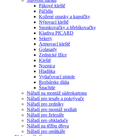
Stavební nářadí
Pákové kleště
Páčidla
Kožené opasky a kapsičky
Nýtovací kleště
Sponkovačky a hřebíkovačky
Kladiva PICARD
Sekery
Armovací kleště
Golasady
Zednické lžíce
Kleště
Noznica
Hladítka
Vytlačovací pistole
Rezbárske dláta
Špachtle
Nářadí na montáž sádrokartonu
Nářadí pro tesaře a pokrývače
Nářadí pro zedníky
Nářadí pro montáž podlah
Nářadí pro železáře
Nářadí pro obkladače
Nářadí na těžbu dřeva
Nářadí pro omítkáře