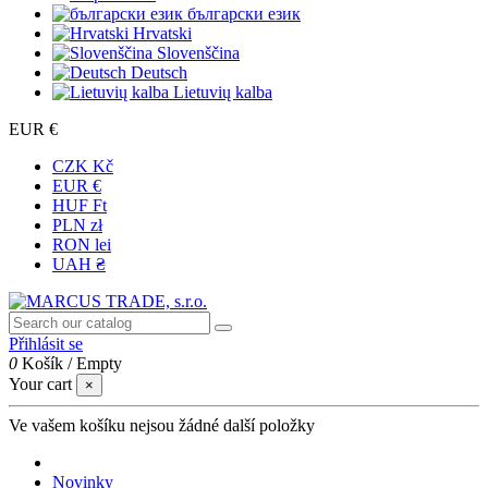
български език
Hrvatski
Slovenščina
Deutsch
Lietuvių kalba
EUR €
CZK Kč
EUR €
HUF Ft
PLN zł
RON lei
UAH ₴
Přihlásit se
0
Košík
/
Empty
Your cart
×
Ve vašem košíku nejsou žádné další položky
Novinky