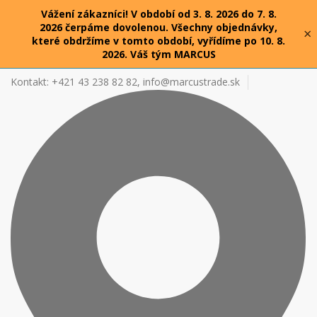
Vážení zákazníci! V období od 3. 8. 2026 do 7. 8.
2026 čerpáme dovolenou. Všechny objednávky,
×
které obdržíme v tomto období, vyřídíme po 10. 8.
2026. Váš tým MARCUS
Kontakt: +421 43 238 82 82,
info@marcustrade.sk