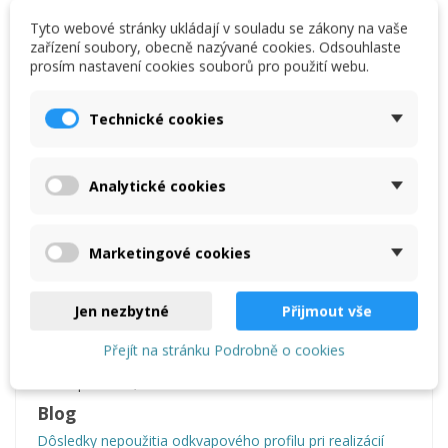
Tyto webové stránky ukládají v souladu se zákony na vaše
zařízení soubory, obecně nazývané cookies. Odsouhlaste
prosím nastavení cookies souborů pro použití webu.
Technické cookies
Popis
Analytické cookies
Reviews
(0)
Marketingové cookies
Popis
Jen nezbytné
Přijmout vše
Profil pro vytvoření ukončení v oblastí podkroví nebo
balkonů. Materiál: PVC, Tloušťka omítky: 6 mm, Barva:
Přejít na stránku Podrobně o cookies
bílá.
Délka profilu: 2,5m.
Blog
Dôsledky nepoužitia odkvapového profilu pri realizácií