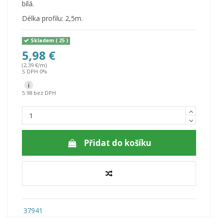
bílá.
Délka profilu: 2,5m.
Skladem
( 25 )
5,98 €
(2,39 €/m)
S DPH 0%
i
5.98 bez DPH
Přidat do košíku
37941