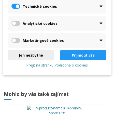
Technické cookies
Popis
Analytické cookies
Reviews
(0)
Marketingové cookies
Popis
Dilatační profil s tkaninou ze skelných vláken (4 x 4 mm).
Jen nezbytné
Přijmout vše
Skládací linka umožňuje rohové provedení různých úhlů
(např. 135°). Materiál: Tvrzené PVC.
Přejít na stránku Podrobně o cookies
Balení 50m
Mohlo by vás také zajímat