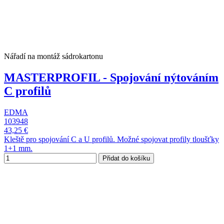
Nářadí na montáž sádrokartonu
MASTERPROFIL - Spojování nýtováním
C profilů
EDMA
103948
43,25 €
Kleště pro spojování C a U profilů. Možné spojovat profily tloušťky
1+1 mm.
Přidat do košíku