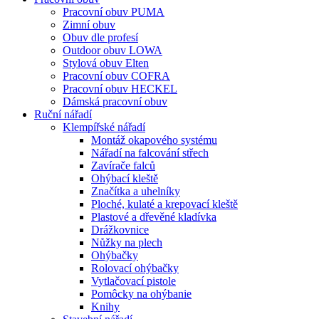
Pracovní obuv PUMA
Zimní obuv
Obuv dle profesí
Outdoor obuv LOWA
Stylová obuv Elten
Pracovní obuv COFRA
Pracovní obuv HECKEL
Dámská pracovní obuv
Ruční nářadí
Klempířské nářadí
Montáž okapového systému
Nářadí na falcování střech
Zavírače falců
Ohýbací kleště
Značítka a uhelníky
Ploché, kulaté a krepovací kleště
Plastové a dřevěné kladívka
Drážkovnice
Nůžky na plech
Ohýbačky
Rolovací ohýbačky
Vytlačovací pistole
Pomôcky na ohýbanie
Knihy