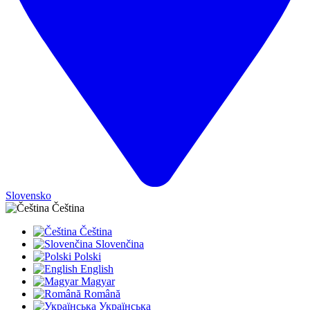
Slovensko
Čeština
Čeština
Slovenčina
Polski
English
Magyar
Română
Українська