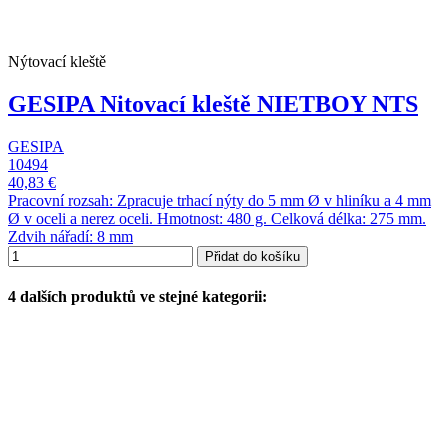
Nýtovací kleště
GESIPA Nitovací kleště NIETBOY NTS
GESIPA
10494
40,83 €
Pracovní rozsah: Zpracuje trhací nýty do 5 mm Ø v hliníku a 4 mm
Ø v oceli a nerez oceli. Hmotnost: 480 g. Celková délka: 275 mm.
Zdvih nářadí: 8 mm
Přidat do košíku
4 dalších produktů ve stejné kategorii: