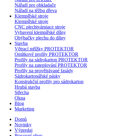
Nářadí pro obkladače
Nářadí na těžbu dřeva
Klempířské stroje
Klempířské stroje
CNC plechtvárniace stroje
Vybavení klempířské dílny
Ohýbačky plechu do dílny
Stavba
Větrací mřížky PROTEKTOR
Omítkové profily PROTEKTOR
Profily na sádrokarton PROTEKTOR
Profily na zateplování PROTEKTOR
Profily na provětrávané fasády
Sádrokartonářské pásky
Konstrukční profily pro sádrokarton
Hrubá stavba
Střecha
Okna
Blog
Marketing
Domů
Novinky
Výpredaj
Pracovní obuv