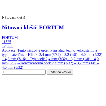
Nýtovací kleště
Nitovací kleště FORTUM
FORTUM
11525
12,93 €
Aplikace: Tento nástroj je určen k instalaci těchto velikostí nití a
typu materiálu: – Hliník: 2,4 mm (3/32) – 3,2 (1/8) – 4,0 mm (5/32)
– 4,8 mm (3/16) – Typ oceli: 2,4 mm (3/32) – 3,2 mm (1/8) – 4,0
mm (5/32) – korozivzdorná ocel: 2,4 mm (3/32) – 3,2 mm (1/8) –
4,0 mm (5/32)
Přidat do košíku