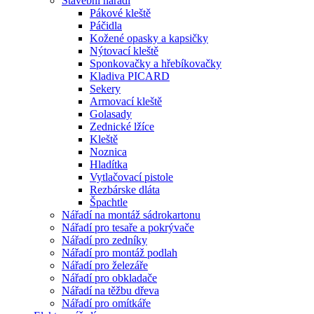
Stavební nářadí
Pákové kleště
Páčidla
Kožené opasky a kapsičky
Nýtovací kleště
Sponkovačky a hřebíkovačky
Kladiva PICARD
Sekery
Armovací kleště
Golasady
Zednické lžíce
Kleště
Noznica
Hladítka
Vytlačovací pistole
Rezbárske dláta
Špachtle
Nářadí na montáž sádrokartonu
Nářadí pro tesaře a pokrývače
Nářadí pro zedníky
Nářadí pro montáž podlah
Nářadí pro železáře
Nářadí pro obkladače
Nářadí na těžbu dřeva
Nářadí pro omítkáře