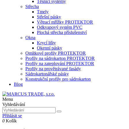
Těsnící systémy
Střecha
Tmely
Střešní pásky
Větrací mřížky PROTEKTOR
Odkvapový systém PVC
Plochá střecha příslušenství
Okna
Krycí lišty
Okenní pásky
Omítkové profily PROTEKTOR
Profily na sádrokarton PROTEKTOR
Profily na zateplování PROTEKTOR
Profily na provětrávané fasády
Sádrokartonářské pásky
Konstrukční profily pro sádrokarton
Blog
Menu
Vyhledávání
Přihlásit se
0
Košík