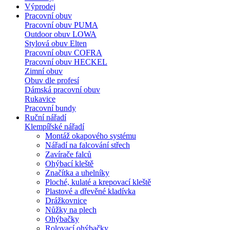
Výprodej
Pracovní obuv
Pracovní obuv PUMA
Outdoor obuv LOWA
Stylová obuv Elten
Pracovní obuv COFRA
Pracovní obuv HECKEL
Zimní obuv
Obuv dle profesí
Dámská pracovní obuv
Rukavice
Pracovní bundy
Ruční nářadí
Klempířské nářadí
Montáž okapového systému
Nářadí na falcování střech
Zavírače falců
Ohýbací kleště
Značítka a uhelníky
Ploché, kulaté a krepovací kleště
Plastové a dřevěné kladívka
Drážkovnice
Nůžky na plech
Ohýbačky
Rolovací ohýbačky