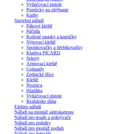
Vytlačovací pistole
Pomôcky na ohýbanie
Knihy
Stavební nářadí
Pákové kleště
Páčidla
Kožené opasky a kapsičky
Nýtovací kleště
Sponkovačky a hřebíkovačky
Kladiva PICARD
Sekery
Armovací kleště
Golasady
Zednické lžíce
Kleště
Noznica
Hladítka
Vytlačovací pistole
Rezbárske dláta
Elektro nářadí
Nářadí na montáž sádrokartonu
Nářadí pro tesaře a pokrývače
Nářadí pro zedníky
Nářadí pro montáž podlah
Nářadí pro železáře