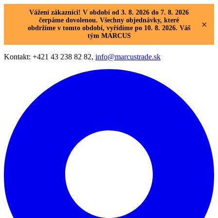
Vážení zákazníci! V období od 3. 8. 2026 do 7. 8. 2026
čerpáme dovolenou. Všechny objednávky, které
×
obdržíme v tomto období, vyřídíme po 10. 8. 2026. Váš
tým MARCUS
Kontakt: +421 43 238 82 82,
info@marcustrade.sk