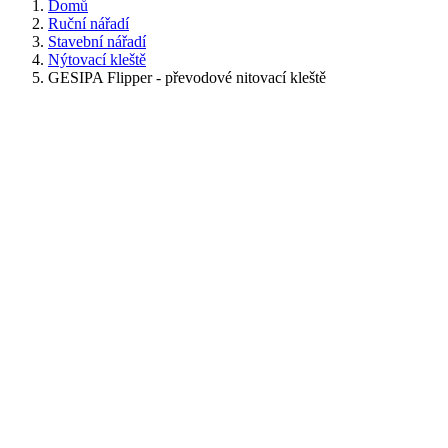
Domů
Ruční nářadí
Stavební nářadí
Nýtovací kleště
GESIPA Flipper - převodové nitovací kleště