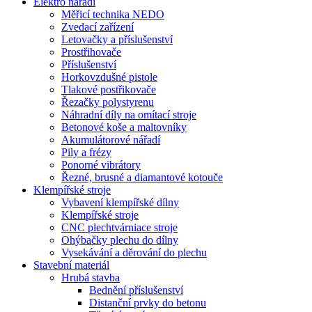
Elektro nářadí
Měřicí technika NEDO
Zvedací zařízení
Letovačky a příslušenství
Prostřihovače
Příslušenství
Horkovzdušné pistole
Tlakové postřikovače
Řezačky polystyrenu
Náhradní díly na omítací stroje
Betonové koše a maltovníky
Akumulátorové nářadí
Pily a frézy
Ponorné vibrátory
Řezné, brusné a diamantové kotouče
Klempířské stroje
Vybavení klempířské dílny
Klempířské stroje
CNC plechtvárniace stroje
Ohýbačky plechu do dílny
Vysekávání a děrování do plechu
Stavební materiál
Hrubá stavba
Bednění příslušenství
Distanční prvky do betonu