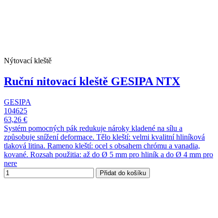
Nýtovací kleště
Ruční nitovací kleště GESIPA NTX
GESIPA
104625
63,26 €
Systém pomocných pák redukuje nároky kladené na sílu a
způsobuje snížení deformace. Tělo kleští: velmi kvalitní hliníková
tlaková litina. Rameno kleští: ocel s obsahem chrómu a vanadia,
kované. Rozsah použitia: až do Ø 5 mm pro hliník a do Ø 4 mm pro
nere
Přidat do košíku