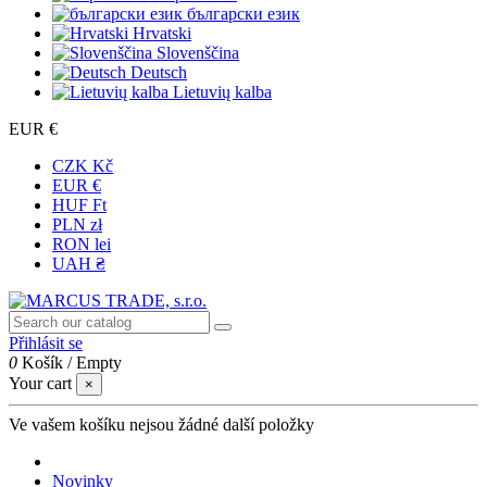
български език
Hrvatski
Slovenščina
Deutsch
Lietuvių kalba
EUR €
CZK Kč
EUR €
HUF Ft
PLN zł
RON lei
UAH ₴
Přihlásit se
0
Košík
/
Empty
Your cart
×
Ve vašem košíku nejsou žádné další položky
Novinky