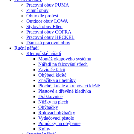
Pracovní obuv PUMA
Zimní obuv
Obuv dle profesí
Outdoor obuv LOWA
Stylová obuv Elten
Pracovní obuv COFRA
Pracovní obuv HECKEL
Dámská pracovní obuv
Ruční nářadí
Klempířské nářadí
Montáž okapového systému
Nářadí na falcování střech
Zavírače falců
Ohýbací kleště
Značítka a uhelníky
Ploché, kulaté a krepovací kleště
Plastové a dřevěné kladívka
Drážkovnice
Nůžky na plech
Ohýbačky
Rolovací ohýbačky
Vytlačovací pistole
Pomôcky na ohýbanie
Knihy