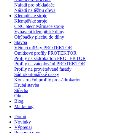
Nářadí pro obkladače
Nářadí na těžbu dřeva
Klempířské stroje
Klempířské stroje
CNC plechtvárniace stroje
Vybavení klempířské dílny
Ohýbačky plechu do dílny
Stavba
Větrací mřížky PROTEKTOR
Omítkové profily PROTEKTOR
Profily na sádrokarton PROTEKTOR
Profily na zateplování PROTEKTOR
Profily na provětrávané fasády
Sádrokartonářské pásky
Konstrukční profily pro sádrokarton
Hrubá stavba
Střecha
Okna
Blog
Marketing
Domů
Novinky
Výpredaj
Pracovní obuv