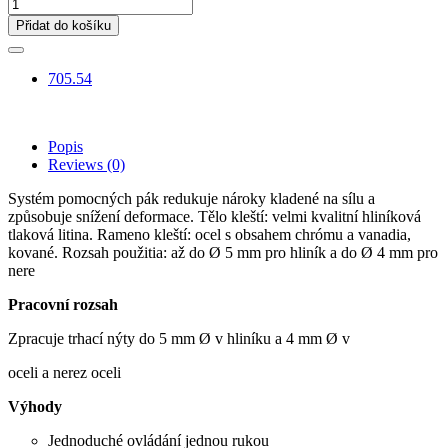
Přidat do košíku
705.54
Popis
Reviews
(0)
Systém pomocných pák redukuje nároky kladené na sílu a
způsobuje snížení deformace. Tělo kleští: velmi kvalitní hliníková
tlaková litina. Rameno kleští: ocel s obsahem chrómu a vanadia,
kované. Rozsah použitia: až do Ø 5 mm pro hliník a do Ø 4 mm pro
nere
Pracovní rozsah
Zpracuje trhací nýty do 5 mm Ø v hliníku a 4 mm Ø v
oceli a nerez oceli
Výhody
Jednoduché ovládání jednou rukou