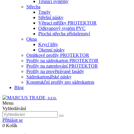
Těsnící systémy
Střecha
Tmely
Střešní pásky
Větrací mřížky PROTEKTOR
Odkvapový systém PVC
Plochá střecha příslušenství
Okna
Krycí lišty
Okenní pásky
Omítkové profily PROTEKTOR
Profily na sádrokarton PROTEKTOR
Profily na zateplování PROTEKTOR
Profily na provětrávané fasády
Sádrokartonářské pásky
Konstrukční profily pro sádrokarton
Blog
Menu
Vyhledávání
Přihlásit se
0
Košík