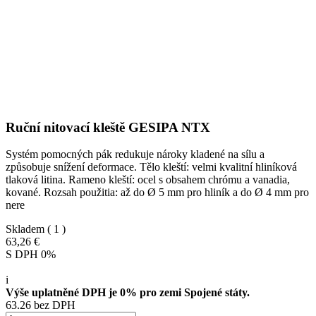
Ruční nitovací kleště GESIPA NTX
Systém pomocných pák redukuje nároky kladené na sílu a
způsobuje snížení deformace. Tělo kleští: velmi kvalitní hliníková
tlaková litina. Rameno kleští: ocel s obsahem chrómu a vanadia,
kované. Rozsah použitia: až do Ø 5 mm pro hliník a do Ø 4 mm pro
nere
Skladem
( 1 )
63,26 €
S DPH 0%
i
Výše uplatněné DPH je 0% pro zemi Spojené státy.
63.26 bez DPH