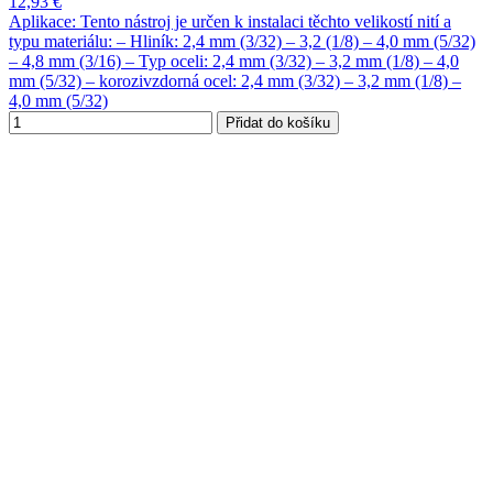
12,93 €
Aplikace: Tento nástroj je určen k instalaci těchto velikostí nití a
typu materiálu: – Hliník: 2,4 mm (3/32) – 3,2 (1/8) – 4,0 mm (5/32)
– 4,8 mm (3/16) – Typ oceli: 2,4 mm (3/32) – 3,2 mm (1/8) – 4,0
mm (5/32) – korozivzdorná ocel: 2,4 mm (3/32) – 3,2 mm (1/8) –
4,0 mm (5/32)
Přidat do košíku