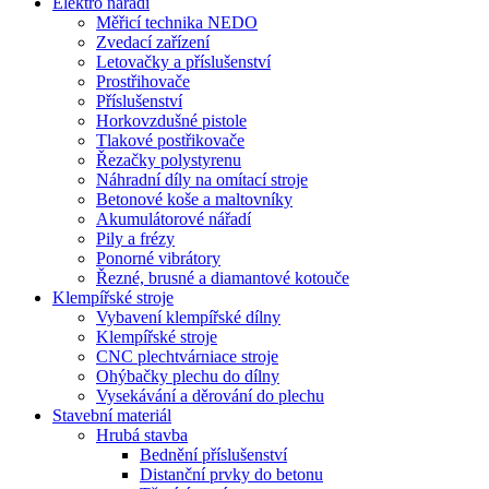
Elektro nářadí
Měřicí technika NEDO
Zvedací zařízení
Letovačky a příslušenství
Prostřihovače
Příslušenství
Horkovzdušné pistole
Tlakové postřikovače
Řezačky polystyrenu
Náhradní díly na omítací stroje
Betonové koše a maltovníky
Akumulátorové nářadí
Pily a frézy
Ponorné vibrátory
Řezné, brusné a diamantové kotouče
Klempířské stroje
Vybavení klempířské dílny
Klempířské stroje
CNC plechtvárniace stroje
Ohýbačky plechu do dílny
Vysekávání a děrování do plechu
Stavební materiál
Hrubá stavba
Bednění příslušenství
Distanční prvky do betonu