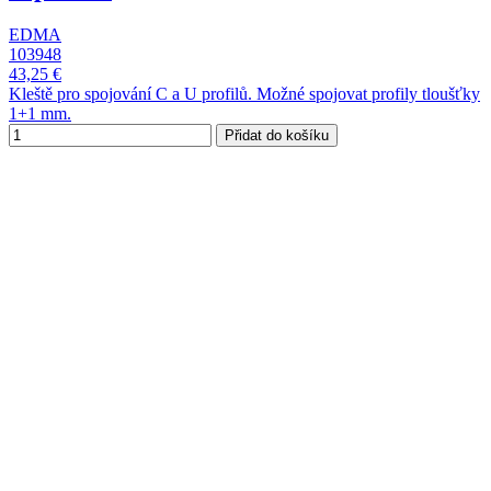
EDMA
103948
43,25 €
Kleště pro spojování C a U profilů. Možné spojovat profily tloušťky
1+1 mm.
Přidat do košíku