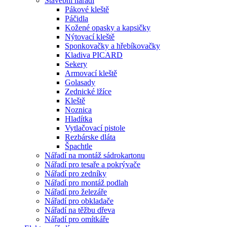
Stavební nářadí
Pákové kleště
Páčidla
Kožené opasky a kapsičky
Nýtovací kleště
Sponkovačky a hřebíkovačky
Kladiva PICARD
Sekery
Armovací kleště
Golasady
Zednické lžíce
Kleště
Noznica
Hladítka
Vytlačovací pistole
Rezbárske dláta
Špachtle
Nářadí na montáž sádrokartonu
Nářadí pro tesaře a pokrývače
Nářadí pro zedníky
Nářadí pro montáž podlah
Nářadí pro železáře
Nářadí pro obkladače
Nářadí na těžbu dřeva
Nářadí pro omítkáře