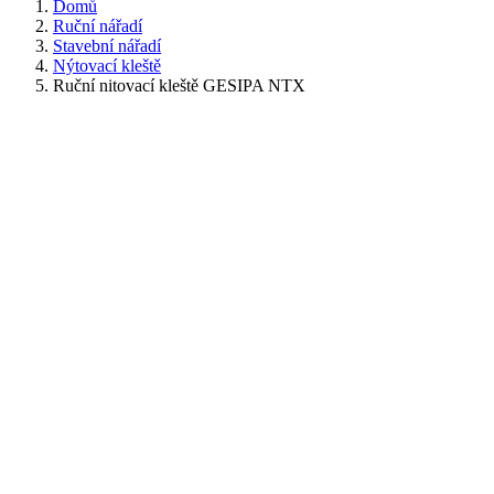
Domů
Ruční nářadí
Stavební nářadí
Nýtovací kleště
Ruční nitovací kleště GESIPA NTX