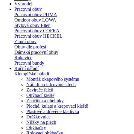
Výprodej
Pracovní obuv
Pracovní obuv PUMA
Outdoor obuv LOWA
Stylová obuv Elten
Pracovní obuv COFRA
Pracovní obuv HECKEL
Zimní obuv
Obuv dle profesí
Dámská pracovní obuv
Rukavice
Pracovní bundy
Ruční nářadí
Klempířské nářadí
Montáž okapového systému
Nářadí na falcování střech
Zavírače falců
Ohýbací kleště
Značítka a uhelníky
Ploché, kulaté a krepovací kleště
Plastové a dřevěné kladívka
Drážkovnice
Nůžky na plech
Ohýbačky
Rolovací ohýbačky