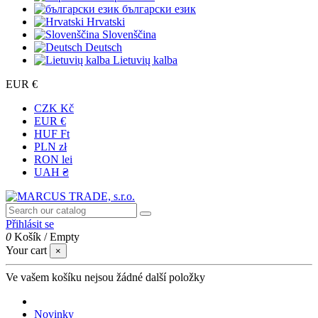
български език
Hrvatski
Slovenščina
Deutsch
Lietuvių kalba
EUR €
CZK Kč
EUR €
HUF Ft
PLN zł
RON lei
UAH ₴
Přihlásit se
0
Košík
/
Empty
Your cart
×
Ve vašem košíku nejsou žádné další položky
Novinky