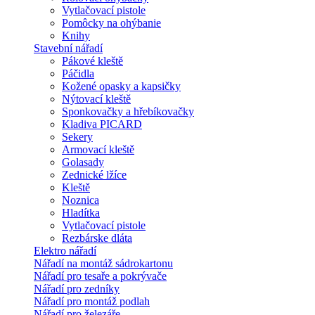
Vytlačovací pistole
Pomôcky na ohýbanie
Knihy
Stavební nářadí
Pákové kleště
Páčidla
Kožené opasky a kapsičky
Nýtovací kleště
Sponkovačky a hřebíkovačky
Kladiva PICARD
Sekery
Armovací kleště
Golasady
Zednické lžíce
Kleště
Noznica
Hladítka
Vytlačovací pistole
Rezbárske dláta
Elektro nářadí
Nářadí na montáž sádrokartonu
Nářadí pro tesaře a pokrývače
Nářadí pro zedníky
Nářadí pro montáž podlah
Nářadí pro železáře