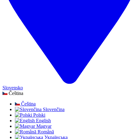
Slovensko
Čeština
Čeština
Slovenčina
Polski
English
Magyar
Română
Українська