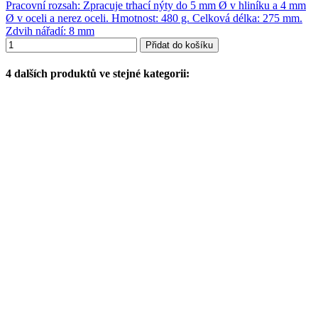
Pracovní rozsah: Zpracuje trhací nýty do 5 mm Ø v hliníku a 4 mm
Ø v oceli a nerez oceli. Hmotnost: 480 g. Celková délka: 275 mm.
Zdvih nářadí: 8 mm
Přidat do košíku
4 dalších produktů ve stejné kategorii: