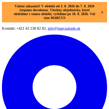
Vážení zákazníci! V období od 3. 8. 2026 do 7. 8. 2026
čerpáme dovolenou. Všechny objednávky, které
×
obdržíme v tomto období, vyřídíme po 10. 8. 2026. Váš
tým MARCUS
Kontakt: +421 43 238 82 82,
info@marcustrade.sk