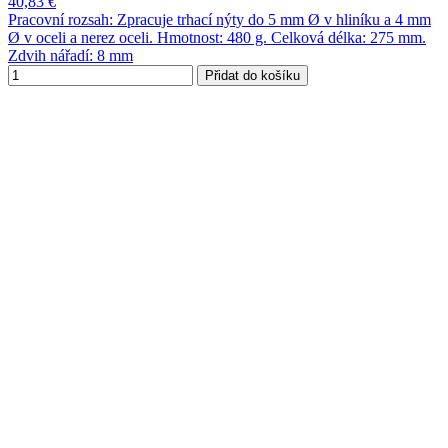
40,83 €
Pracovní rozsah: Zpracuje trhací nýty do 5 mm Ø v hliníku a 4 mm
Ø v oceli a nerez oceli. Hmotnost: 480 g. Celková délka: 275 mm.
Zdvih nářadí: 8 mm
Přidat do košíku