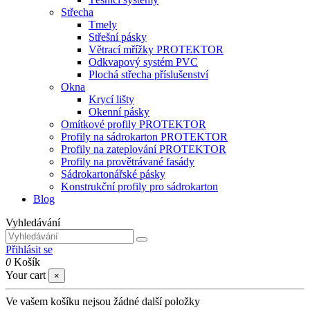
Střecha
Tmely
Střešní pásky
Větrací mřížky PROTEKTOR
Odkvapový systém PVC
Plochá střecha příslušenství
Okna
Krycí lišty
Okenní pásky
Omítkové profily PROTEKTOR
Profily na sádrokarton PROTEKTOR
Profily na zateplování PROTEKTOR
Profily na provětrávané fasády
Sádrokartonářské pásky
Konstrukční profily pro sádrokarton
Blog
Vyhledávání
Přihlásit se
0
Košík
Your cart
×
Ve vašem košíku nejsou žádné další položky