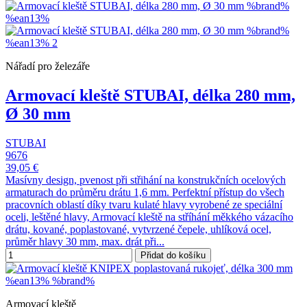
Nářadí pro železáře
Armovací kleště STUBAI, délka 280 mm,
Ø 30 mm
STUBAI
9676
39,05 €
Masívny design, pvenost při střihání na konstrukčních ocelových
armaturach do průměru drátu 1,6 mm. Perfektní přístup do všech
pracovních oblastí díky tvaru kulaté hlavy vyrobené ze speciální
oceli, leštěné hlavy, Armovací kleště na stříhání měkkého vázacího
drátu, kované, poplastované, vytvrzené čepele, uhlíková ocel,
průměr hlavy 30 mm, max. drát při...
Přidat do košíku
Armovací kleště