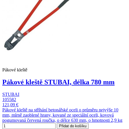
Pákové kleště
Pákové kleště STUBAI, délka 780 mm
STUBAI
105582
121,09 €
Pákové kleště na stříhání betonářské oceli o průměru nejvýše 10
mm, mírně zaoblené hrany, kované ze speciální oceli, kovová
pogumovaná červená roučka, o délce 630 mm, o hmotnosti 2,9 kg
Přidat do košíku