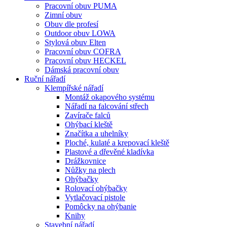
Pracovní obuv PUMA
Zimní obuv
Obuv dle profesí
Outdoor obuv LOWA
Stylová obuv Elten
Pracovní obuv COFRA
Pracovní obuv HECKEL
Dámská pracovní obuv
Ruční nářadí
Klempířské nářadí
Montáž okapového systému
Nářadí na falcování střech
Zavírače falců
Ohýbací kleště
Značítka a uhelníky
Ploché, kulaté a krepovací kleště
Plastové a dřevěné kladívka
Drážkovnice
Nůžky na plech
Ohýbačky
Rolovací ohýbačky
Vytlačovací pistole
Pomôcky na ohýbanie
Knihy
Stavební nářadí