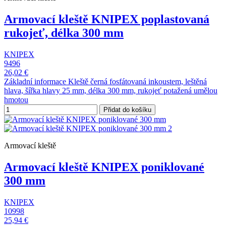
Armovací kleště KNIPEX poplastovaná
rukojeť, délka 300 mm
KNIPEX
9496
26,02 €
Základní informace Kleště černá fosfátovaná inkoustem, leštěná
hlava, šířka hlavy 25 mm, délka 300 mm, rukojeť potažená umělou
hmotou
Přidat do košíku
Armovací kleště
Armovací kleště KNIPEX poniklované
300 mm
KNIPEX
10998
25,94 €