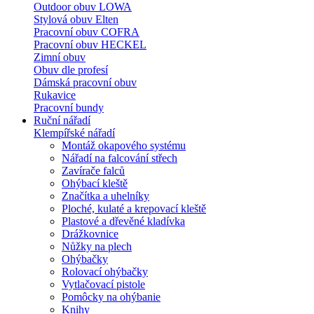
Outdoor obuv LOWA
Stylová obuv Elten
Pracovní obuv COFRA
Pracovní obuv HECKEL
Zimní obuv
Obuv dle profesí
Dámská pracovní obuv
Rukavice
Pracovní bundy
Ruční nářadí
Klempířské nářadí
Montáž okapového systému
Nářadí na falcování střech
Zavírače falců
Ohýbací kleště
Značítka a uhelníky
Ploché, kulaté a krepovací kleště
Plastové a dřevěné kladívka
Drážkovnice
Nůžky na plech
Ohýbačky
Rolovací ohýbačky
Vytlačovací pistole
Pomôcky na ohýbanie
Knihy