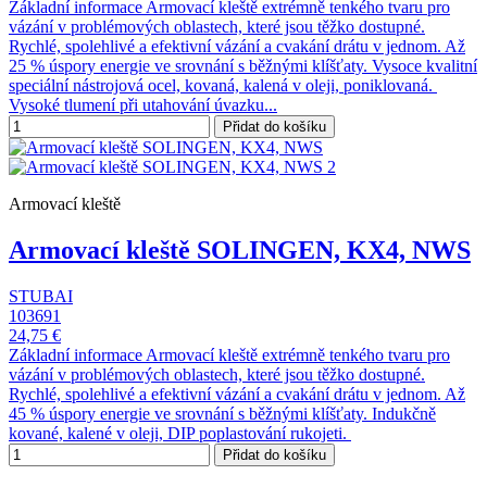
Základní informace Armovací kleště extrémně tenkého tvaru pro
vázání v problémových oblastech, které jsou těžko dostupné.
Rychlé, spolehlivé a efektivní vázání a cvakání drátu v jednom. Až
25 % úspory energie ve srovnání s běžnými klíšťaty. Vysoce kvalitní
speciální nástrojová ocel, kovaná, kalená v oleji, poniklovaná.
Vysoké tlumení při utahování úvazku...
Přidat do košíku
Armovací kleště
Armovací kleště SOLINGEN, KX4, NWS
STUBAI
103691
24,75 €
Základní informace Armovací kleště extrémně tenkého tvaru pro
vázání v problémových oblastech, které jsou těžko dostupné.
Rychlé, spolehlivé a efektivní vázání a cvakání drátu v jednom. Až
45 % úspory energie ve srovnání s běžnými klíšťaty. Indukčně
kované, kalené v oleji, DIP poplastování rukojeti.
Přidat do košíku