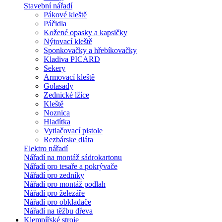
Stavební nářadí
Pákové kleště
Páčidla
Kožené opasky a kapsičky
Nýtovací kleště
Sponkovačky a hřebíkovačky
Kladiva PICARD
Sekery
Armovací kleště
Golasady
Zednické lžíce
Kleště
Noznica
Hladítka
Vytlačovací pistole
Rezbárske dláta
Elektro nářadí
Nářadí na montáž sádrokartonu
Nářadí pro tesaře a pokrývače
Nářadí pro zedníky
Nářadí pro montáž podlah
Nářadí pro železáře
Nářadí pro obkladače
Nářadí na těžbu dřeva
Klempířské stroje