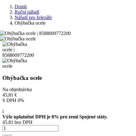
Domů
Ruční nářadí
Nářadí pro železáře
Ohýbačka ocele
Ohýbačka ocele
Na objednávku
45,81 €
S DPH 0%
i
Výše uplatněné DPH je 0% pro zemi Spojené státy.
45.81 bez DPH