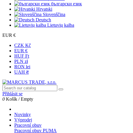
български език
Hrvatski
Slovenščina
Deutsch
Lietuvių kalba
EUR €
CZK Kč
EUR €
HUF Ft
PLN zł
RON lei
UAH ₴
Přihlásit se
0
Košík
/
Empty
Novinky
Výprodej
Pracovní obuv
Pracovní obuv PUMA