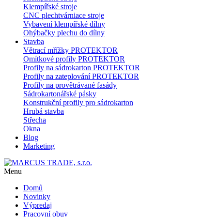
Klempířské stroje
CNC plechtvárniace stroje
Vybavení klempířské dílny
Ohýbačky plechu do dílny
Stavba
Větrací mřížky PROTEKTOR
Omítkové profily PROTEKTOR
Profily na sádrokarton PROTEKTOR
Profily na zateplování PROTEKTOR
Profily na provětrávané fasády
Sádrokartonářské pásky
Konstrukční profily pro sádrokarton
Hrubá stavba
Střecha
Okna
Blog
Marketing
Menu
Domů
Novinky
Výpredaj
Pracovní obuv