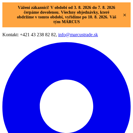
Vážení zákazníci! V období od 3. 8. 2026 do 7. 8. 2026
čerpáme dovolenou. Všechny objednávky, které
×
obdržíme v tomto období, vyřídíme po 10. 8. 2026. Váš
tým MARCUS
Kontakt: +421 43 238 82 82,
info@marcustrade.sk