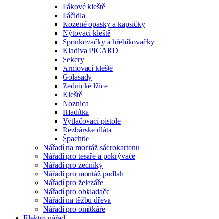
Pákové kleště
Páčidla
Kožené opasky a kapsičky
Nýtovací kleště
Sponkovačky a hřebíkovačky
Kladiva PICARD
Sekery
Armovací kleště
Golasady
Zednické lžíce
Kleště
Noznica
Hladítka
Vytlačovací pistole
Rezbárske dláta
Špachtle
Nářadí na montáž sádrokartonu
Nářadí pro tesaře a pokrývače
Nářadí pro zedníky
Nářadí pro montáž podlah
Nářadí pro železáře
Nářadí pro obkladače
Nářadí na těžbu dřeva
Nářadí pro omítkáře
Elektro nářadí