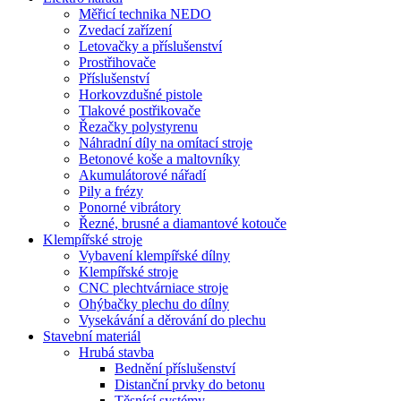
Měřicí technika NEDO
Zvedací zařízení
Letovačky a příslušenství
Prostřihovače
Příslušenství
Horkovzdušné pistole
Tlakové postřikovače
Řezačky polystyrenu
Náhradní díly na omítací stroje
Betonové koše a maltovníky
Akumulátorové nářadí
Pily a frézy
Ponorné vibrátory
Řezné, brusné a diamantové kotouče
Klempířské stroje
Vybavení klempířské dílny
Klempířské stroje
CNC plechtvárniace stroje
Ohýbačky plechu do dílny
Vysekávání a děrování do plechu
Stavební materiál
Hrubá stavba
Bednění příslušenství
Distanční prvky do betonu
Těsnící systémy