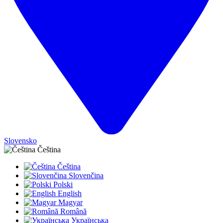
Slovensko
Čeština
Čeština
Slovenčina
Polski
English
Magyar
Română
Українська