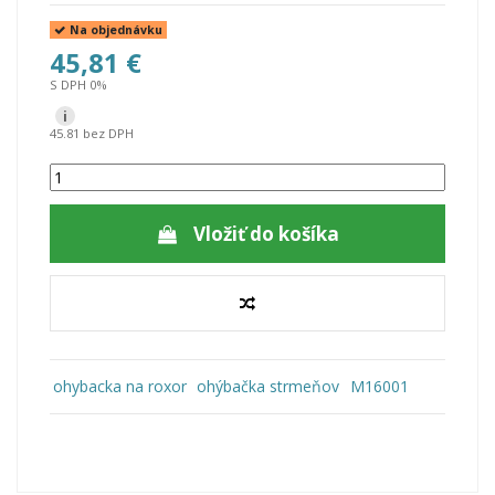
Na objednávku
45,81 €
S DPH 0%
i
45.81 bez DPH
Vložiť do košíka
ohybacka na roxor
ohýbačka strmeňov
M16001