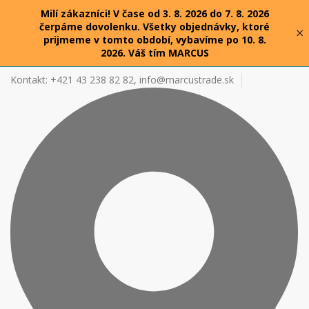
Milí zákazníci! V čase od 3. 8. 2026 do 7. 8. 2026
čerpáme dovolenku. Všetky objednávky, ktoré
×
prijmeme v tomto období, vybavíme po 10. 8.
2026. Váš tím MARCUS
Kontakt: +421 43 238 82 82,
info@marcustrade.sk