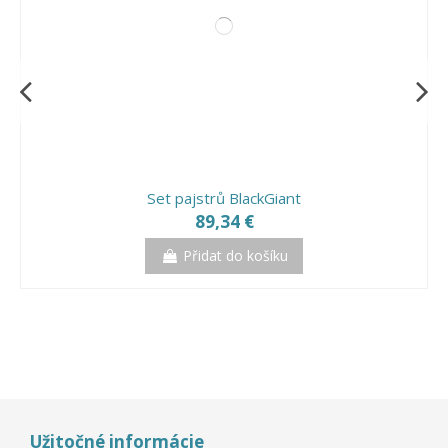
Set pajstrů BlackGiant
89,34 €
Přidat do košíku
-0,01%
Výprodej!
-7,75%
Užitočné informácie