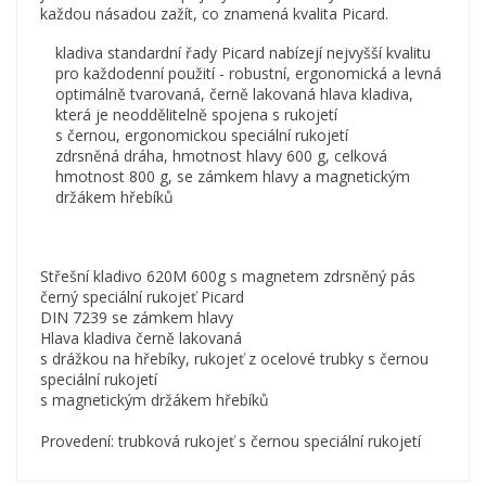
každou násadou zažít, co znamená kvalita Picard.
kladiva standardní řady Picard nabízejí nejvyšší kvalitu
pro každodenní použití - robustní, ergonomická a levná
optimálně tvarovaná, černě lakovaná hlava kladiva,
která je neoddělitelně spojena s rukojetí
s černou, ergonomickou speciální rukojetí
zdrsněná dráha, hmotnost hlavy 600 g, celková
hmotnost 800 g, se zámkem hlavy a magnetickým
držákem hřebíků
Střešní kladivo 620M 600g s magnetem zdrsněný pás
černý speciální rukojeť Picard
DIN 7239 se zámkem hlavy
Hlava kladiva černě lakovaná
s drážkou na hřebíky, rukojeť z ocelové trubky s černou
speciální rukojetí
s magnetickým držákem hřebíků
Provedení: trubková rukojeť s černou speciální rukojetí