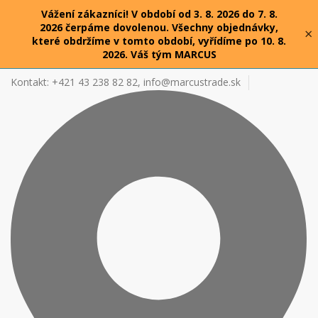
Vážení zákazníci! V období od 3. 8. 2026 do 7. 8.
2026 čerpáme dovolenou. Všechny objednávky,
×
které obdržíme v tomto období, vyřídíme po 10. 8.
2026. Váš tým MARCUS
Kontakt: +421 43 238 82 82,
info@marcustrade.sk