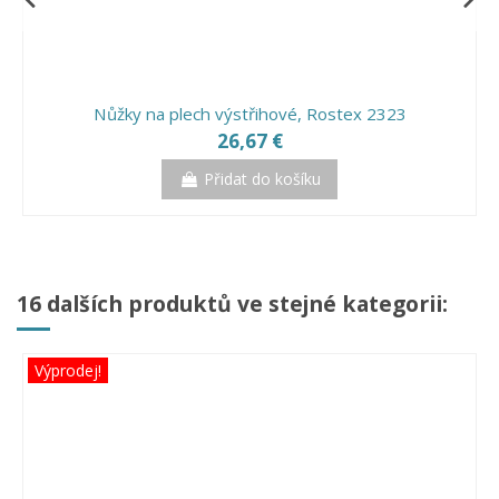
Přidat do košíku
Přidat do košíku
Přidat do košíku
Přidat do košíku
Nůžky na plech výstřihové, Rostex 2323
26,67 €
Přidat do košíku
16 dalších produktů ve stejné kategorii:
Výprodej!