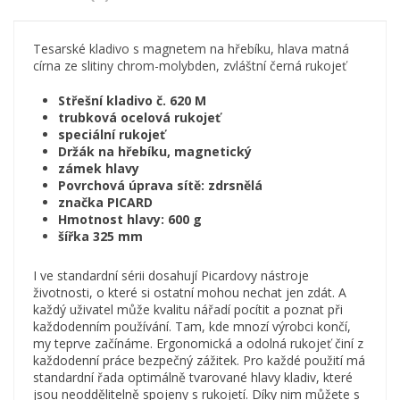
Tesarské kladivo s magnetem na hřebíku, hlava matná
círna ze slitiny chrom-molybden, zvláštní černá rukojeť
Střešní kladivo č. 620 M
trubková ocelová rukojeť
speciální rukojeť
Držák na hřebíku, magnetický
zámek hlavy
Povrchová úprava sítě: zdrsnělá
značka PICARD
Hmotnost hlavy: 600 g
šířka 325 mm
I ve standardní sérii dosahují Picardovy nástroje
životnosti, o které si ostatní mohou nechat jen zdát. A
každý uživatel může kvalitu nářadí pocítit a poznat při
každodenním používání. Tam, kde mnozí výrobci končí,
my teprve začínáme. Ergonomická a odolná rukojeť činí z
každodenní práce bezpečný zážitek. Pro každé použití má
standardní řada optimálně tvarované hlavy kladiv, které
jsou neoddělitelně spojeny s rukojetí. Díky nim můžete s