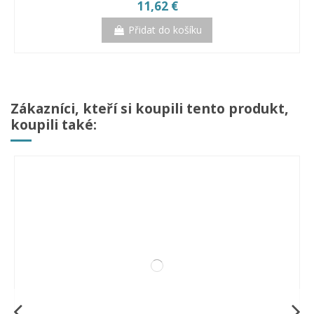
11,62 €
Přidat do košíku
Zákazníci, kteří si koupili tento produkt,
koupili také:
Kladivo tesařské - PICARD 590 PVC rukojeť
Tesařské kladivo tradiční RETRO
Kladivo PICARD 790 odlehčené
Pajser ALBA KULI 1400mm
195,93 €
57,86 €
35,76 €
75,74 €