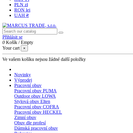
PLN zł
RON lei
UAH ₴
Přihlásit se
0
Košík
/
Empty
Your cart
×
Ve vašem košíku nejsou žádné další položky
Novinky
Výprodej
Pracovní obuv
Pracovní obuv PUMA
Outdoor obuv LOWA
Stylová obuv Elten
Pracovní obuv COFRA
Pracovní obuv HECKEL
Zimní obuv
Obuv dle profesí
Dámská pracovní obuv