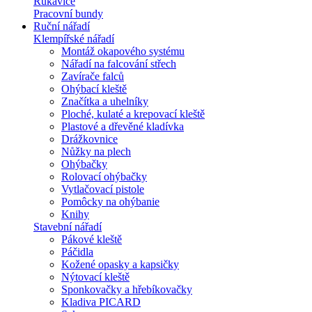
Rukavice
Pracovní bundy
Ruční nářadí
Klempířské nářadí
Montáž okapového systému
Nářadí na falcování střech
Zavírače falců
Ohýbací kleště
Značítka a uhelníky
Ploché, kulaté a krepovací kleště
Plastové a dřevěné kladívka
Drážkovnice
Nůžky na plech
Ohýbačky
Rolovací ohýbačky
Vytlačovací pistole
Pomôcky na ohýbanie
Knihy
Stavební nářadí
Pákové kleště
Páčidla
Kožené opasky a kapsičky
Nýtovací kleště
Sponkovačky a hřebíkovačky
Kladiva PICARD