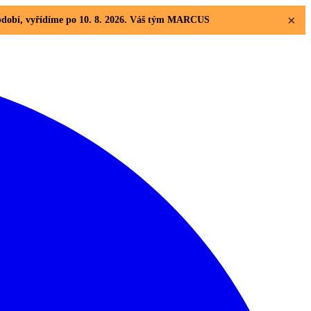
×
 období, vyřídíme po 10. 8. 2026. Váš tým MARCUS