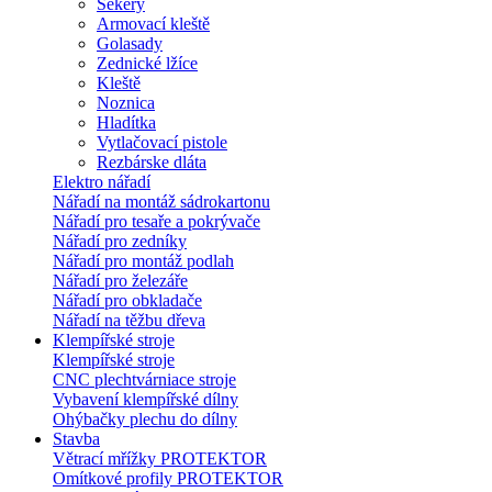
Sekery
Armovací kleště
Golasady
Zednické lžíce
Kleště
Noznica
Hladítka
Vytlačovací pistole
Rezbárske dláta
Elektro nářadí
Nářadí na montáž sádrokartonu
Nářadí pro tesaře a pokrývače
Nářadí pro zedníky
Nářadí pro montáž podlah
Nářadí pro železáře
Nářadí pro obkladače
Nářadí na těžbu dřeva
Klempířské stroje
Klempířské stroje
CNC plechtvárniace stroje
Vybavení klempířské dílny
Ohýbačky plechu do dílny
Stavba
Větrací mřížky PROTEKTOR
Omítkové profily PROTEKTOR