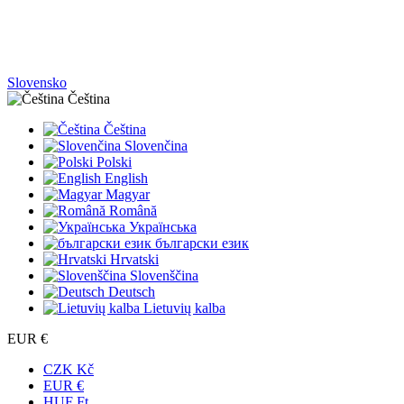
Slovensko
Čeština
Čeština
Slovenčina
Polski
English
Magyar
Română
Українська
български език
Hrvatski
Slovenščina
Deutsch
Lietuvių kalba
EUR €
CZK Kč
EUR €
HUF Ft