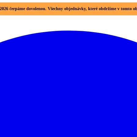
8. 2026 čerpáme dovolenou. Všechny objednávky, které obdržíme v tomto