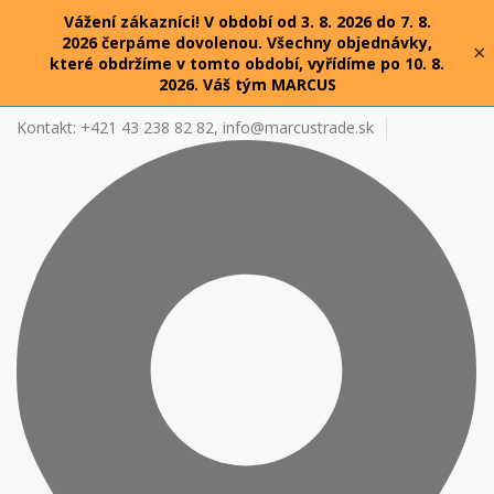
Vážení zákazníci! V období od 3. 8. 2026 do 7. 8.
2026 čerpáme dovolenou. Všechny objednávky,
×
které obdržíme v tomto období, vyřídíme po 10. 8.
2026. Váš tým MARCUS
Kontakt: +421 43 238 82 82,
info@marcustrade.sk