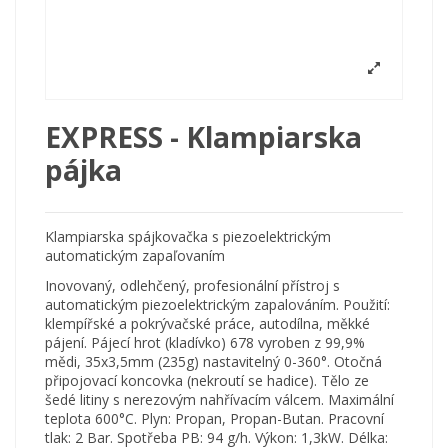
EXPRESS - Klampiarska
pájka
Klampiarska spájkovačka s piezoelektrickým
automatickým zapaľovaním
Inovovaný, odlehčený, profesionální přístroj s
automatickým piezoelektrickým zapalováním. Použití:
klempířské a pokrývačské práce, autodílna, měkké
pájení. Pájecí hrot (kladívko) 678 vyroben z 99,9%
mědi, 35x3,5mm (235g) nastavitelný 0-360°. Otočná
připojovací koncovka (nekroutí se hadice). Tělo ze
šedé litiny s nerezovým nahřívacím válcem. Maximální
teplota 600°C. Plyn: Propan, Propan-Butan. Pracovní
tlak: 2 Bar. Spotřeba PB: 94 g/h. Výkon: 1,3kW. Délka: