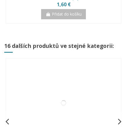
1,60 €
Přidat do košíku
16 dalších produktů ve stejné kategorii:
PERKEO UNIGEL tavidlo pro měkké pájení
Voda k letování AGROFIX
Letovačka PERKEO
232,50 €
15,00 €
20,00 €