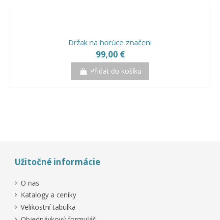
Přidat do košíku
Přidat do košíku
Přidat do košíku
Držak na horúce značeni
99,00 €
Přidat do košíku
Užitočné informácie
O nas
Katalogy a ceníky
Velikostní tabulka
Objednávkový formulář