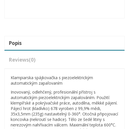
Popis
Reviews
(0)
Klampiarska spájkovačka s piezoelektrickým
automatickým zapaľovaním
Inovovaný, odlehčený, profesionální přístroj s
automatickým piezoelektrickým zapalováním. Použití:
klempířské a pokrývačské práce, autodílna, měkké pájení.
Pájecí hrot (kladívko) 678 vyroben z 99,9% mědi,
35x3,5mm (235g) nastavitelný 0-360°. Otočná připojovací
koncovka (nekroutí se hadice). Tělo ze šedé litiny s
nerezovým nahřívacím válcem. Maximální teplota 600°C.