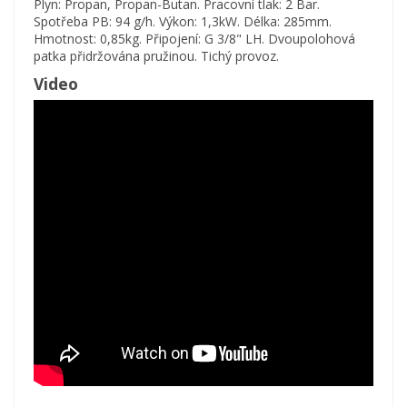
Plyn: Propan, Propan-Butan. Pracovní tlak: 2 Bar.
Spotřeba PB: 94 g/h. Výkon: 1,3kW. Délka: 285mm.
Hmotnost: 0,85kg. Připojení: G 3/8" LH. Dvoupolohová
patka přidržována pružinou. Tichý provoz.
Video