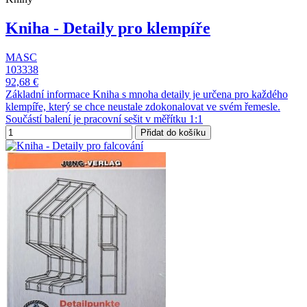
Kniha - Detaily pro klempíře
MASC
103338
92,68 €
Základní informace Kniha s mnoha detaily je určena pro každého
klempíře, který se chce neustale zdokonalovat ve svém řemesle.
Součástí balení je pracovní sešit v měřítku 1:1
Přidat do košíku