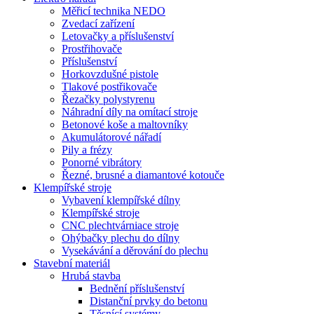
Měřicí technika NEDO
Zvedací zařízení
Letovačky a příslušenství
Prostřihovače
Příslušenství
Horkovzdušné pistole
Tlakové postřikovače
Řezačky polystyrenu
Náhradní díly na omítací stroje
Betonové koše a maltovníky
Akumulátorové nářadí
Pily a frézy
Ponorné vibrátory
Řezné, brusné a diamantové kotouče
Klempířské stroje
Vybavení klempířské dílny
Klempířské stroje
CNC plechtvárniace stroje
Ohýbačky plechu do dílny
Vysekávání a děrování do plechu
Stavební materiál
Hrubá stavba
Bednění příslušenství
Distanční prvky do betonu
Těsnící systémy