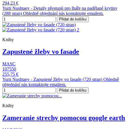
294,23 €
Yurii Nushtaev - Detaily přestupů pro lháře na padělané krytiny
(288 stran) Ohledně objednání nás kontaktujte emailem.
Přidat do košíku
Knihy
Zapustené žleby vo fasade
MASC
107550
255,75 €
Yurii Nushtaev - Zapustené žleby vo fasade (720 stran) Ohledně
objednání nás kontaktujte emailem.
Přidat do košíku
Knihy
Zameranie strechy pomocou google earth