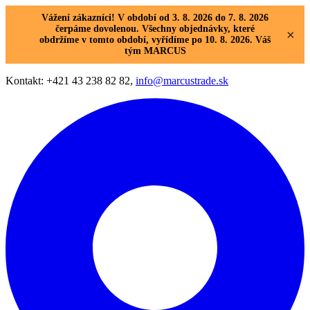
Vážení zákazníci! V období od 3. 8. 2026 do 7. 8. 2026
čerpáme dovolenou. Všechny objednávky, které
×
obdržíme v tomto období, vyřídíme po 10. 8. 2026. Váš
tým MARCUS
Kontakt: +421 43 238 82 82,
info@marcustrade.sk