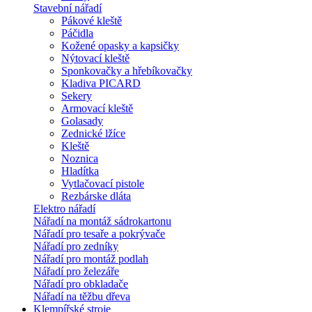
Stavební nářadí
Pákové kleště
Páčidla
Kožené opasky a kapsičky
Nýtovací kleště
Sponkovačky a hřebíkovačky
Kladiva PICARD
Sekery
Armovací kleště
Golasady
Zednické lžíce
Kleště
Noznica
Hladítka
Vytlačovací pistole
Rezbárske dláta
Elektro nářadí
Nářadí na montáž sádrokartonu
Nářadí pro tesaře a pokrývače
Nářadí pro zedníky
Nářadí pro montáž podlah
Nářadí pro železáře
Nářadí pro obkladače
Nářadí na těžbu dřeva
Klempířské stroje