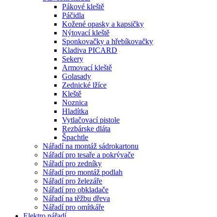
Pákové kleště
Páčidla
Kožené opasky a kapsičky
Nýtovací kleště
Sponkovačky a hřebíkovačky
Kladiva PICARD
Sekery
Armovací kleště
Golasady
Zednické lžíce
Kleště
Noznica
Hladítka
Vytlačovací pistole
Rezbárske dláta
Špachtle
Nářadí na montáž sádrokartonu
Nářadí pro tesaře a pokrývače
Nářadí pro zedníky
Nářadí pro montáž podlah
Nářadí pro železáře
Nářadí pro obkladače
Nářadí na těžbu dřeva
Nářadí pro omítkáře
Elektro nářadí