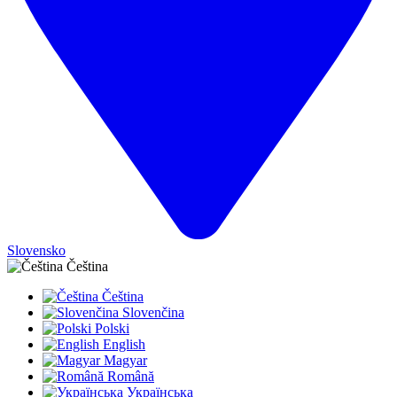
Slovensko
Čeština
Čeština
Slovenčina
Polski
English
Magyar
Română
Українська