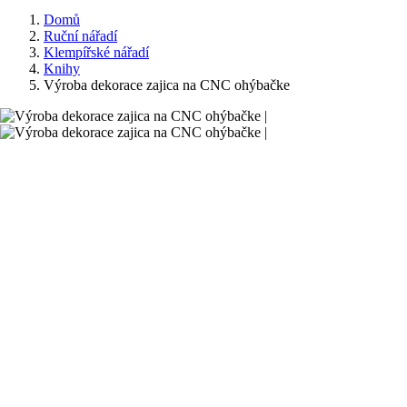
Domů
Ruční nářadí
Klempířské nářadí
Knihy
Výroba dekorace zajica na CNC ohýbačke