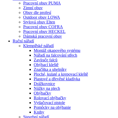
Pracovní obuv PUMA
Zimní obuv
Obuv dle profesí
Outdoor obuv LOWA
Stylová obuv Elten
Pracovní obuv COFRA
Pracovní obuv HECKEL
Dámská pracovní obuv
Ruční nářadí
Klempířské nářadí
Montáž okapového systému
Nářadí na falcování střech
Zavírače falců
Ohýbací kleště
Značítka a uhelníky
Ploché, kulaté a krepovací kleště
Plastové a dřevěné kladívka
Drážkovnice
Nůžky na plech
Ohýbačky
Rolovací ohýbačky
Vytlačovací pistole
Pomôcky na ohýbanie
Knihy
Stavební nářadí