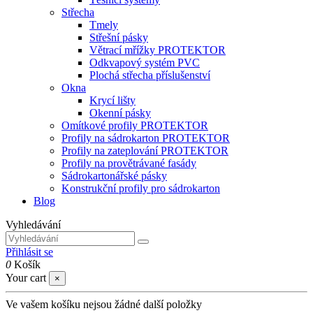
Střecha
Tmely
Střešní pásky
Větrací mřížky PROTEKTOR
Odkvapový systém PVC
Plochá střecha příslušenství
Okna
Krycí lišty
Okenní pásky
Omítkové profily PROTEKTOR
Profily na sádrokarton PROTEKTOR
Profily na zateplování PROTEKTOR
Profily na provětrávané fasády
Sádrokartonářské pásky
Konstrukční profily pro sádrokarton
Blog
Vyhledávání
Přihlásit se
0
Košík
Your cart
×
Ve vašem košíku nejsou žádné další položky