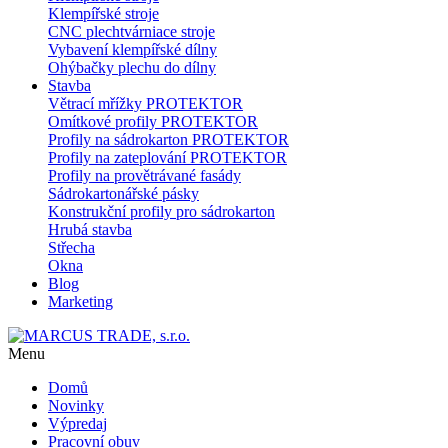
Klempířské stroje
CNC plechtvárniace stroje
Vybavení klempířské dílny
Ohýbačky plechu do dílny
Stavba
Větrací mřížky PROTEKTOR
Omítkové profily PROTEKTOR
Profily na sádrokarton PROTEKTOR
Profily na zateplování PROTEKTOR
Profily na provětrávané fasády
Sádrokartonářské pásky
Konstrukční profily pro sádrokarton
Hrubá stavba
Střecha
Okna
Blog
Marketing
Menu
Domů
Novinky
Výpredaj
Pracovní obuv