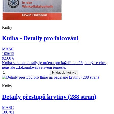
Knihy
Kniha - Detaily pro falcování
MASC
105615
92,68 €
Kniha s mnoha detaily je určena pro každého lháře, který se chce
neustále zdokonalovat ve svém řemesle.
Přidat do košíku
Knihy
Detaily přestupů krytiny (288 stran)
MASC
106781