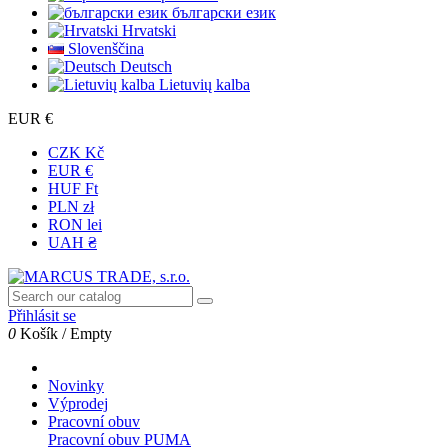
български език
Hrvatski
Slovenščina
Deutsch
Lietuvių kalba
EUR €
CZK Kč
EUR €
HUF Ft
PLN zł
RON lei
UAH ₴
Přihlásit se
0
Košík
/
Empty
Novinky
Výprodej
Pracovní obuv
Pracovní obuv PUMA