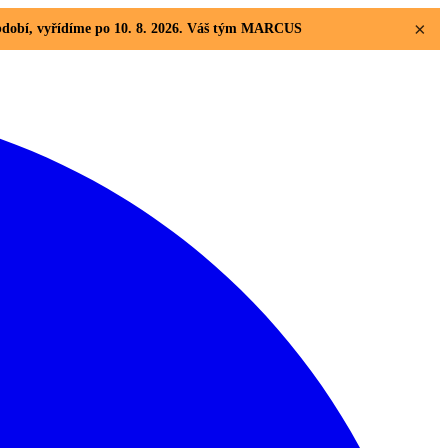
×
 období, vyřídíme po 10. 8. 2026. Váš tým MARCUS