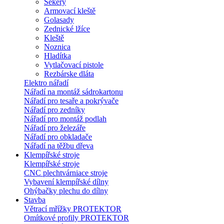
Sekery
Armovací kleště
Golasady
Zednické lžíce
Kleště
Noznica
Hladítka
Vytlačovací pistole
Rezbárske dláta
Elektro nářadí
Nářadí na montáž sádrokartonu
Nářadí pro tesaře a pokrývače
Nářadí pro zedníky
Nářadí pro montáž podlah
Nářadí pro železáře
Nářadí pro obkladače
Nářadí na těžbu dřeva
Klempířské stroje
Klempířské stroje
CNC plechtvárniace stroje
Vybavení klempířské dílny
Ohýbačky plechu do dílny
Stavba
Větrací mřížky PROTEKTOR
Omítkové profily PROTEKTOR