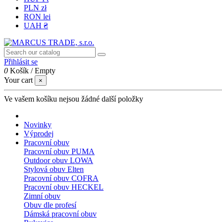
PLN zł
RON lei
UAH ₴
Přihlásit se
0
Košík
/
Empty
Your cart
×
Ve vašem košíku nejsou žádné další položky
Novinky
Výprodej
Pracovní obuv
Pracovní obuv PUMA
Outdoor obuv LOWA
Stylová obuv Elten
Pracovní obuv COFRA
Pracovní obuv HECKEL
Zimní obuv
Obuv dle profesí
Dámská pracovní obuv