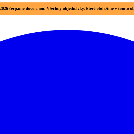
8. 2026 čerpáme dovolenou. Všechny objednávky, které obdržíme v tomto