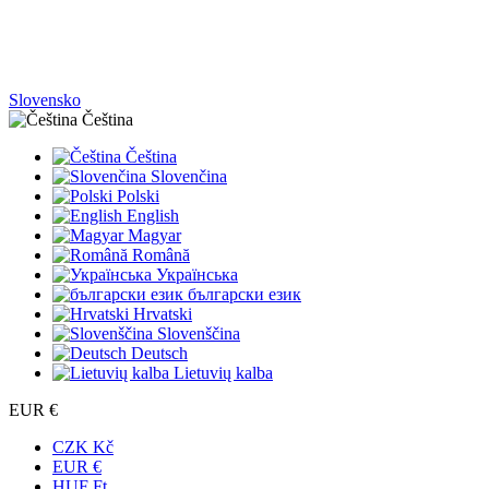
Slovensko
Čeština
Čeština
Slovenčina
Polski
English
Magyar
Română
Українська
български език
Hrvatski
Slovenščina
Deutsch
Lietuvių kalba
EUR €
CZK Kč
EUR €
HUF Ft