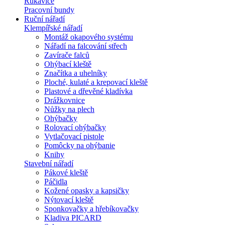
Rukavice
Pracovní bundy
Ruční nářadí
Klempířské nářadí
Montáž okapového systému
Nářadí na falcování střech
Zavírače falců
Ohýbací kleště
Značítka a uhelníky
Ploché, kulaté a krepovací kleště
Plastové a dřevěné kladívka
Drážkovnice
Nůžky na plech
Ohýbačky
Rolovací ohýbačky
Vytlačovací pistole
Pomôcky na ohýbanie
Knihy
Stavební nářadí
Pákové kleště
Páčidla
Kožené opasky a kapsičky
Nýtovací kleště
Sponkovačky a hřebíkovačky
Kladiva PICARD