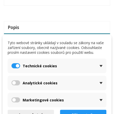
Popis
Reviews
(0)
Tyto webové stránky ukládají v souladu se zákony na vaše
zařízení soubory, obecně nazývané cookies. Odsouhlaste
prosím nastavení cookies souborů pro použití webu.
Používá se k výměně dílů bednění.
Tendence náklonu: 10°
Technické cookies
Hmotnost: 0.92 kg
Cena je za 1 ks.
Analytické cookies
Marketingové cookies
Mohlo by vás také zajímat