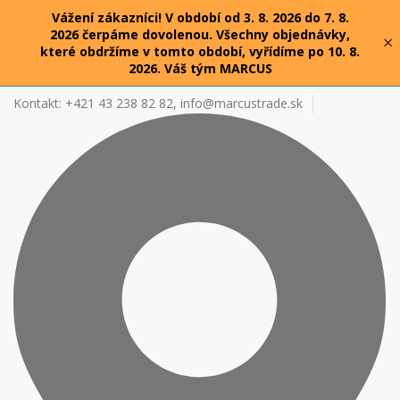
Vážení zákazníci! V období od 3. 8. 2026 do 7. 8.
2026 čerpáme dovolenou. Všechny objednávky,
×
které obdržíme v tomto období, vyřídíme po 10. 8.
2026. Váš tým MARCUS
Kontakt: +421 43 238 82 82,
info@marcustrade.sk