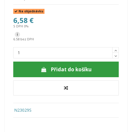
Na objednávku
6,58 €
S DPH 0%
i
6.58 bez DPH
Přidat do košíku
N23029S