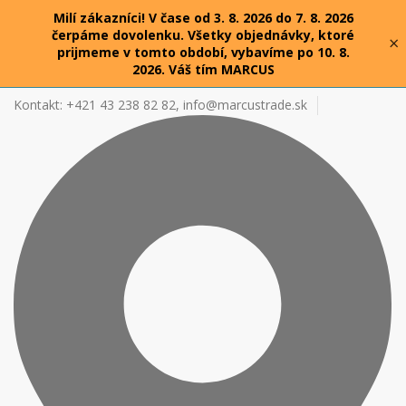
Milí zákazníci! V čase od 3. 8. 2026 do 7. 8. 2026
čerpáme dovolenku. Všetky objednávky, ktoré
×
prijmeme v tomto období, vybavíme po 10. 8.
2026. Váš tím MARCUS
Kontakt: +421 43 238 82 82,
info@marcustrade.sk