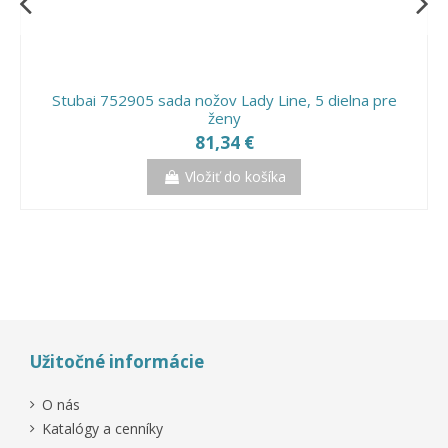
Stubai 752905 sada nožov Lady Line, 5 dielna pre
ženy
81,34 €
Vložiť do košíka
Výpredaj!
-30%
Výpredaj!
-35%
Užitočné informácie
O nás
Katalógy a cenníky