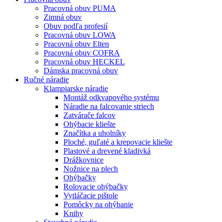
Pracovná obuv PUMA
Zimná obuv
Obuv podľa profesií
Pracovná obuv LOWA
Pracovná obuv Elten
Pracovná obuv COFRA
Pracovná obuv HECKEL
Dámska pracovná obuv
Ručné náradie
Klampiarske náradie
Montáž odkvapového systému
Náradie na falcovanie striech
Zatvárače falcov
Ohýbacie kliešte
Značítka a uholníky
Ploché, guľaté a krepovacie kliešte
Plastové a drevené kladivká
Drážkovnice
Nožnice na plech
Ohýbačky
Rolovacie ohýbačky
Vytláčacie pištole
Pomôcky na ohýbanie
Knihy