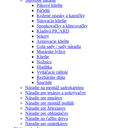
Stavebné náradie
Pákové kliešte
Páčidlá
Kožené opasky a kapsičky
Nitovacie kliešte
Sponkovačky a klincovačky
Kladivá PICARD
Sekery
Armovacie kliešte
Gola sady / sady náradia
Murárske lyžice
Kliešte
Nožnice
Hladítka
Vytláčacie pištole
Rezbárske dláta
Špachtle
Náradie na montáž sadrokartónu
Náradie pre tesárov a pokrývačov
Náradie pre murárov
Náradie pre montáž podláh
Náradie pre železiarov
Náradie pre obkladačov
Náradie na ťažbu dreva
Náradie pre omietkárov