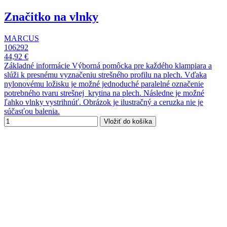
Značitko na vlnky
MARCUS
106292
44,92 €
Základné informácie Výborná pomôcka pre každého klampiara a
slúži k presnému vyznačeniu strešného profilu na plech. Vďaka
nylonovému ložisku je možné jednoduché paralelné označenie
potrebného tvaru strešnej krytina na plech. Následne je možné
ľahko vlnky vystrihnúť. Obrázok je ilustračný a ceruzka nie je
súčasťou balenia.
Vložiť do košíka