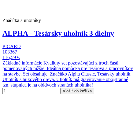
Značítka a uholníky
ALPHA - Tesársky uholník 3 dielny
PICARD
103367
116,59 €
Základné informácie Kvalitný set pozostávajúci z troch častí
pomenovaných nižšie. Ideálna pomôcka pre tesárova a pracovníkov
na stavbe. Set obsahuje: Značítko Alpha Classic, Tesársky uholník,
Uholník s bukového dreva. Uholník má gravírovanie obojstranné
tzn. stupnica je na obidvoch stranách uholníka!
Vložiť do košíka