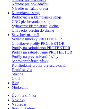
Náradie pre obkladačov
Náradie na ťažbu dreva
Klampiarske stroje
Profilovacie a klampiarske stroje
CNC plechtvárniace stroje
Vybavenie klampiarskej dielne
Ohýbačky plechu do dielne
Stavebný materiál
Vetracie mriežky PROTEKTOR
Omietkové profily PROTEKTOR
Profily na sadrokartón PROTEKTOR
Profily na zatepľovanie PROTEKTOR
Profily na prevetrávané fasády
Sadrokartonárske pásky
Konštrukčné profily pre sadrokartón
Hrubá stavba
Strecha
Okná
Blog
Marketing
Úvodná stránka
Novinky
Výpredaj
Pracovná obuv