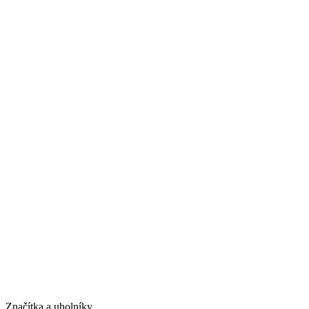
Značítka a uholníky