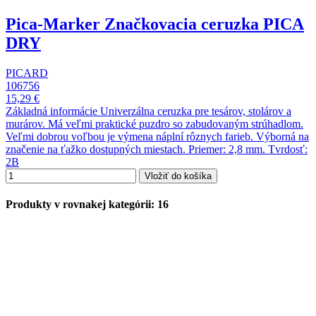
Pica-Marker Značkovacia ceruzka PICA
DRY
PICARD
106756
15,29 €
Základná informácie Univerzálna ceruzka pre tesárov, stolárov a
murárov. Má veľmi praktické puzdro so zabudovaným strúhadlom.
Veľmi dobrou voľbou je výmena náplní rôznych farieb. Výborná na
značenie na ťažko dostupných miestach. Priemer: 2,8 mm. Tvrdosť:
2B
Vložiť do košíka
Produkty v rovnakej kategórii: 16