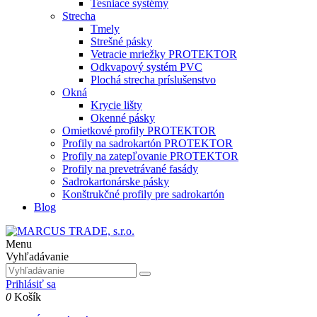
Tesniace systémy
Strecha
Tmely
Strešné pásky
Vetracie mriežky PROTEKTOR
Odkvapový systém PVC
Plochá strecha príslušenstvo
Okná
Krycie lišty
Okenné pásky
Omietkové profily PROTEKTOR
Profily na sadrokartón PROTEKTOR
Profily na zatepľovanie PROTEKTOR
Profily na prevetrávané fasády
Sadrokartonárske pásky
Konštrukčné profily pre sadrokartón
Blog
Menu
Vyhľadávanie
Prihlásiť sa
0
Košík