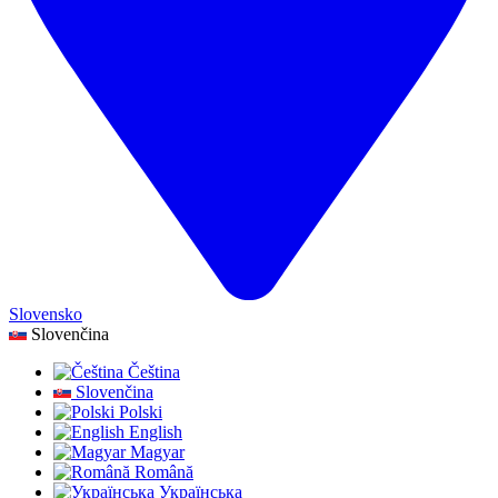
Slovensko
Slovenčina
Čeština
Slovenčina
Polski
English
Magyar
Română
Українська