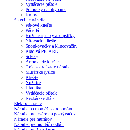
Vytláčacie pištole
Pomôcky na ohýbanie
Knihy
Stavebné náradie
Pákové kliešte
Páčidlá
Kožené opasky a kapsičky
Nitovacie kliešte
Sponkovačky a klincovačky
Kladivá PICARD
Sekery
Armovacie kliešte
Gola sady / sady náradia
Murárske lyžice
Kliešte
Nožnice
Hladítka
Vytláčacie pištole
Rezbárske dláta
Elektro náradie
Náradie na montáž sadrokartónu
Náradie pre tesárov a pokrývačov
Náradie pre murárov
Náradie pre montáž podláh
Náradie pre železiarov