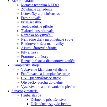
Elektro náradie
Meracia technika NEDO
Zdvíhacie zariadenia
Letovačky a príslušenstvo
Prestrihovače
Príslušenstvo
Teplovzdušné pištole
Tlakové postrekovače
Rezačka polystyrénu
Náhradné diely na omietacie stroje
Betónové koše a maltovníky
Akumulátorové náradie
Píly a frézy
Ponorné vibrátory
Rezné, brúsne a diamantové kotúče
Klampiarske stroje
Vybavenie klampiarskej dielne
Profilovacie a klampiarske stroje
CNC plechtvárniace stroje
Ohýbačky plechu do dielne
Vysekávanie a dierovanie do plechu
Stavebný materiál
Hrubá stavba
Debnenie príslušenstvo
Dištančné prvky do betónu