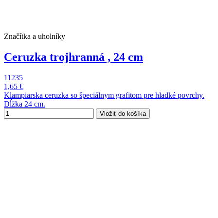
Značítka a uholníky
Ceruzka trojhranná , 24 cm
11235
1,65 €
Klampiarska ceruzka so špeciálnym grafitom pre hladké povrchy.
Dĺžka 24 cm.
Vložiť do košíka