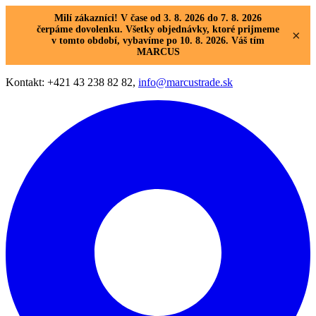
Milí zákazníci! V čase od 3. 8. 2026 do 7. 8. 2026
čerpáme dovolenku. Všetky objednávky, ktoré prijmeme
×
v tomto období, vybavíme po 10. 8. 2026. Váš tím
MARCUS
Kontakt: +421 43 238 82 82,
info@marcustrade.sk