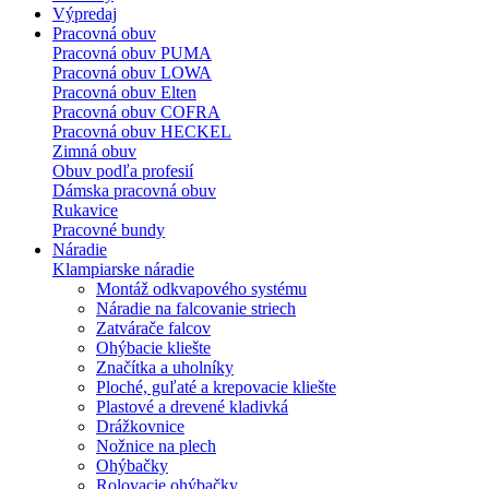
Výpredaj
Pracovná obuv
Pracovná obuv PUMA
Pracovná obuv LOWA
Pracovná obuv Elten
Pracovná obuv COFRA
Pracovná obuv HECKEL
Zimná obuv
Obuv podľa profesií
Dámska pracovná obuv
Rukavice
Pracovné bundy
Náradie
Klampiarske náradie
Montáž odkvapového systému
Náradie na falcovanie striech
Zatvárače falcov
Ohýbacie kliešte
Značítka a uholníky
Ploché, guľaté a krepovacie kliešte
Plastové a drevené kladivká
Drážkovnice
Nožnice na plech
Ohýbačky
Rolovacie ohýbačky