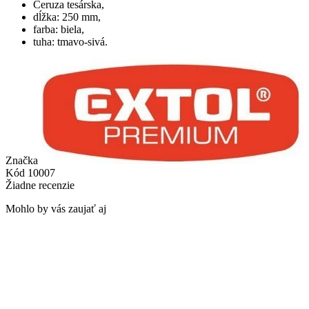
Ceruza tesárska,
dĺžka: 250 mm,
farba: biela,
tuha: tmavo-sivá.
Značka
Kód
10007
Žiadne recenzie
Mohlo by vás zaujať aj