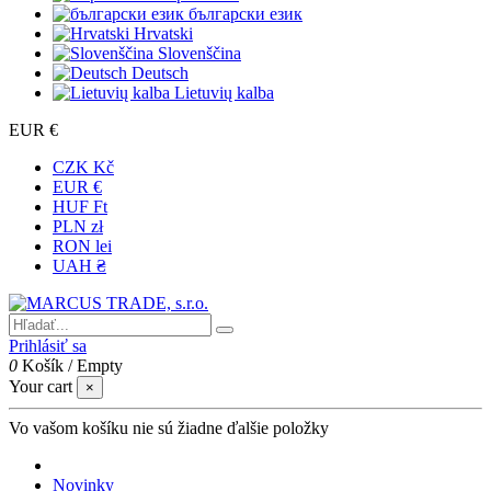
български език
Hrvatski
Slovenščina
Deutsch
Lietuvių kalba
EUR €
CZK Kč
EUR €
HUF Ft
PLN zł
RON lei
UAH ₴
Prihlásiť sa
0
Košík
/
Empty
Your cart
×
Vo vašom košíku nie sú žiadne ďalšie položky
Novinky