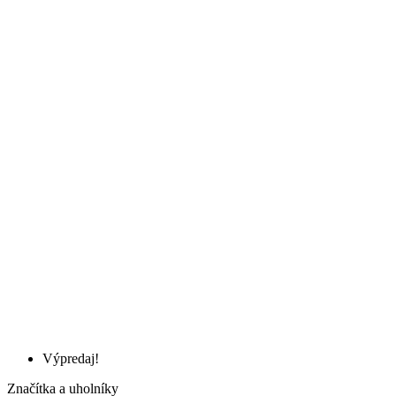
Výpredaj!
Značítka a uholníky