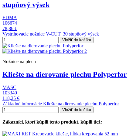
stupňový výsek
EDMA
106674
78,86 €
Vystrihovacie nožnice V-CUT, 30 stupňový výsek
Vložiť do košíka
Nožnice na plech
Kliešte na dierovanie plechu Polyperfor
MASC
103340
118,25 €
Základné informácie Kliešte na dierovanie plechu Polyperfor
Vložiť do košíka
Zákazníci, ktorí kúpili tento produkt, kúpili tiež: