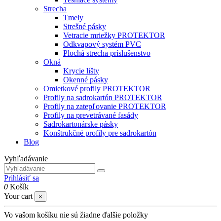
Strecha
Tmely
Strešné pásky
Vetracie mriežky PROTEKTOR
Odkvapový systém PVC
Plochá strecha príslušenstvo
Okná
Krycie lišty
Okenné pásky
Omietkové profily PROTEKTOR
Profily na sadrokartón PROTEKTOR
Profily na zatepľovanie PROTEKTOR
Profily na prevetrávané fasády
Sadrokartonárske pásky
Konštrukčné profily pre sadrokartón
Blog
Vyhľadávanie
Prihlásiť sa
0
Košík
Your cart
×
Vo vašom košíku nie sú žiadne ďalšie položky