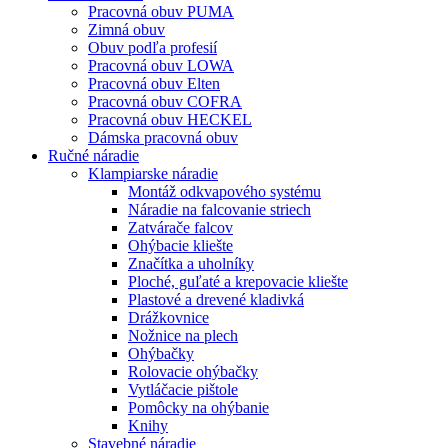
Pracovná obuv PUMA
Zimná obuv
Obuv podľa profesií
Pracovná obuv LOWA
Pracovná obuv Elten
Pracovná obuv COFRA
Pracovná obuv HECKEL
Dámska pracovná obuv
Ručné náradie
Klampiarske náradie
Montáž odkvapového systému
Náradie na falcovanie striech
Zatvárače falcov
Ohýbacie kliešte
Značítka a uholníky
Ploché, guľaté a krepovacie kliešte
Plastové a drevené kladivká
Drážkovnice
Nožnice na plech
Ohýbačky
Rolovacie ohýbačky
Vytláčacie pištole
Pomôcky na ohýbanie
Knihy
Stavebné náradie