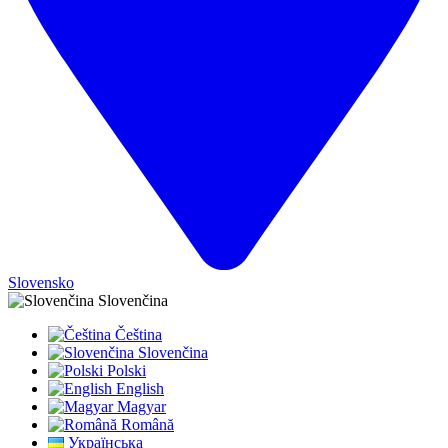
Slovensko
Slovenčina
Čeština
Slovenčina
Polski
English
Magyar
Română
Українська