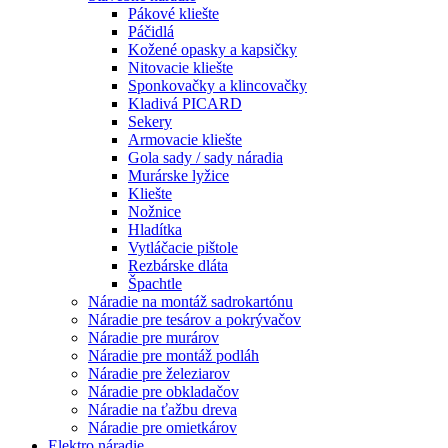
Pákové kliešte
Páčidlá
Kožené opasky a kapsičky
Nitovacie kliešte
Sponkovačky a klincovačky
Kladivá PICARD
Sekery
Armovacie kliešte
Gola sady / sady náradia
Murárske lyžice
Kliešte
Nožnice
Hladítka
Vytláčacie pištole
Rezbárske dláta
Špachtle
Náradie na montáž sadrokartónu
Náradie pre tesárov a pokrývačov
Náradie pre murárov
Náradie pre montáž podláh
Náradie pre železiarov
Náradie pre obkladačov
Náradie na ťažbu dreva
Náradie pre omietkárov
Elektro náradie