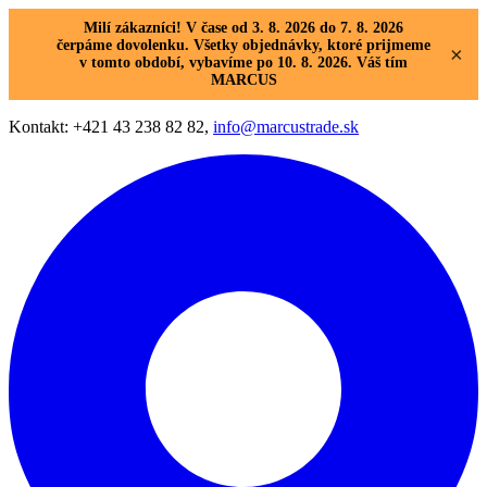
Milí zákazníci! V čase od 3. 8. 2026 do 7. 8. 2026
čerpáme dovolenku. Všetky objednávky, ktoré prijmeme
×
v tomto období, vybavíme po 10. 8. 2026. Váš tím
MARCUS
Kontakt: +421 43 238 82 82,
info@marcustrade.sk