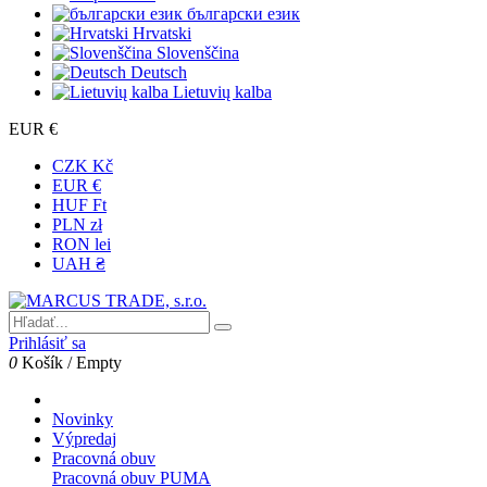
български език
Hrvatski
Slovenščina
Deutsch
Lietuvių kalba
EUR €
CZK Kč
EUR €
HUF Ft
PLN zł
RON lei
UAH ₴
Prihlásiť sa
0
Košík
/
Empty
Novinky
Výpredaj
Pracovná obuv
Pracovná obuv PUMA