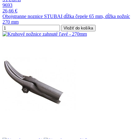
9693
26,66 €
Obojstranne noznice STUBAI dĺžka čepele 65 mm, dĺžka nožníc
270 mm
Vložiť do košíka