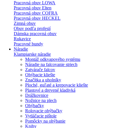
Pracovná obuv LOWA
Pracovná obuv Elten
Pracovná obuv COFRA
Pracovná obuv HECKEL
Zimná obuv
Obuv podľa profesií
Dámska pracovná obuv
Rukavice
Pracovné bundy
Náradie
Klampiarske náradie
Montáž odkvapového systému
Náradie na falcovanie striech
Zatvárače falcov
Ohýbacie kliešte
Značítka a uholníky
Ploché, guľaté a krepovacie kliešte
Plastové a drevené kladivká
Drážkovnice
Nožnice na plech
Ohýbačky
Rolovacie ohýbačky
Vytláčacie pištole
Pomôcky na ohýbanie
Knihy