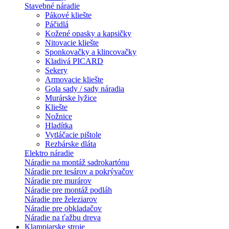
Stavebné náradie
Pákové kliešte
Páčidlá
Kožené opasky a kapsičky
Nitovacie kliešte
Sponkovačky a klincovačky
Kladivá PICARD
Sekery
Armovacie kliešte
Gola sady / sady náradia
Murárske lyžice
Kliešte
Nožnice
Hladítka
Vytláčacie pištole
Rezbárske dláta
Elektro náradie
Náradie na montáž sadrokartónu
Náradie pre tesárov a pokrývačov
Náradie pre murárov
Náradie pre montáž podláh
Náradie pre železiarov
Náradie pre obkladačov
Náradie na ťažbu dreva
Klampiarske stroje