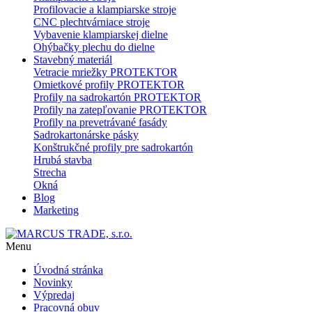
Profilovacie a klampiarske stroje
CNC plechtvárniace stroje
Vybavenie klampiarskej dielne
Ohýbačky plechu do dielne
Stavebný materiál
Vetracie mriežky PROTEKTOR
Omietkové profily PROTEKTOR
Profily na sadrokartón PROTEKTOR
Profily na zatepľovanie PROTEKTOR
Profily na prevetrávané fasády
Sadrokartonárske pásky
Konštrukčné profily pre sadrokartón
Hrubá stavba
Strecha
Okná
Blog
Marketing
Menu
Úvodná stránka
Novinky
Výpredaj
Pracovná obuv