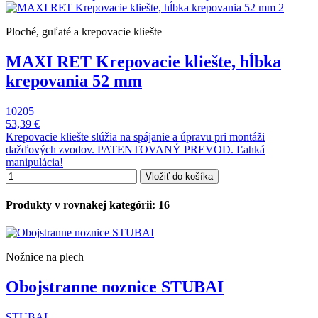
Ploché, guľaté a krepovacie kliešte
MAXI RET Krepovacie kliešte, hĺbka
krepovania 52 mm
10205
53,39 €
Krepovacie kliešte slúžia na spájanie a úpravu pri montáži
dažďových zvodov. PATENTOVANÝ PREVOD. Ľahká
manipulácia!
Vložiť do košíka
Produkty v rovnakej kategórii: 16
Nožnice na plech
Obojstranne noznice STUBAI
STUBAI