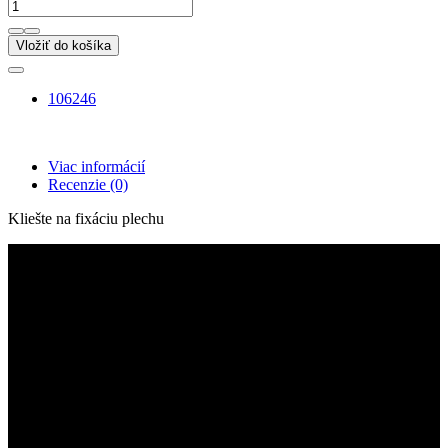
Vložiť do košíka
106246
Viac informácií
Recenzie
(0)
Kliešte na fixáciu plechu