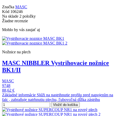
Značka
MASC
Kód
106246
Na sklade
2 položky
Žiadne recenzie
Mohlo by vás zaujať aj
Nožnice na plech
MASC NIBBLER Vystrihovacie nožnice
BK1/II
MASC
9748
88,62 €
Základné informácie Slúži na nastrihnutie profilu pred napojením na
falc , zabraňuje natrhnutiu plechu, ľubovoľná dĺžka zástrihu
Vložiť do košíka