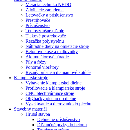
Meracia technika NEDO
Zdvíhacie zariadenia
Letovačky a príslušenstvo
Prestrihovače
Príslušenstvo
Teplovzdušné pištole
Tlakové postrekovače
Rezačka polystyrénu
Náhradné diely na omietacie stroje
Betónové koše a maltovníky
Akumulátorové náradie
Píly a frézy
Ponorné vibrátory
Rezné, brúsne a diamantové kotúče
Klampiarske stroje
Vybavenie klampiarskej dielne
Profilovacie a klampiarske stroje
CNC plechtvárniace stroje
Ohýbačky plechu do dielne
Vysekávanie a dierovanie do plechu
Stavebný materiál
Hrubá stavba
Debnenie príslušenstvo
Dištančné prvky do betónu
Tesniace systémy