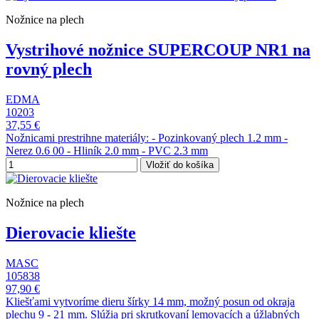
Nožnice na plech
Vystrihové nožnice SUPERCOUP NR1 na
rovný plech
EDMA
10203
37,55 €
Nožnicami prestrihne materiály: - Pozinkovaný plech 1.2 mm -
Nerez 0.6 00 - Hliník 2.0 mm - PVC 2.3 mm
Vložiť do košíka
Nožnice na plech
Dierovacie kliešte
MASC
105838
97,90 €
Kliešťami vytvoríme dieru šírky 14 mm, možný posun od okraja
plechu 9 - 21 mm. Slúžia pri skrutkovaní lemovacích a úžlabných