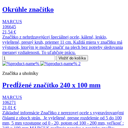
Okrúhle značítko
MARCUS
106645
21,54 €
Značítko z nehrdzavejúcej špeciálnej ocele, kálené, lesklo,
vyleštené, presný kruh, priemer 11 cm. Každá miera v značítku má
výstupok, ktorým je možné značiť na plech bez potreby sledovania
meranej vzdialenosti. To uľahčuje prácu.
Vložiť do košíka
Značítka a uholníky
Predĺžené značítko 240 x 100 mm
MARCUS
106271
21,01 €
Základné informácie Značítko z nerezovej ocele s vygravírovanými
číslami z oboch strán. Je vyleštené, presne rozdelenie od 5 do 100
mm, 5 mm vzostupne od 0 - 20, potom od 100 - 200 mm, veľkosť :