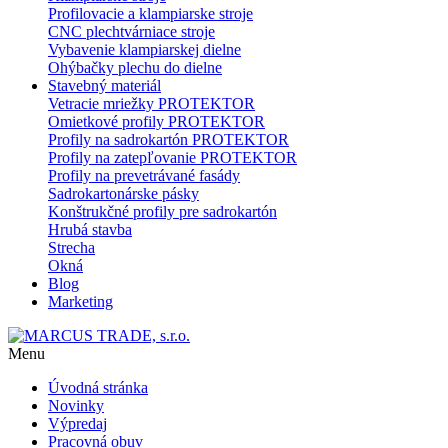
Profilovacie a klampiarske stroje
CNC plechtvárniace stroje
Vybavenie klampiarskej dielne
Ohýbačky plechu do dielne
Stavebný materiál
Vetracie mriežky PROTEKTOR
Omietkové profily PROTEKTOR
Profily na sadrokartón PROTEKTOR
Profily na zatepľovanie PROTEKTOR
Profily na prevetrávané fasády
Sadrokartonárske pásky
Konštrukčné profily pre sadrokartón
Hrubá stavba
Strecha
Okná
Blog
Marketing
Menu
Úvodná stránka
Novinky
Výpredaj
Pracovná obuv