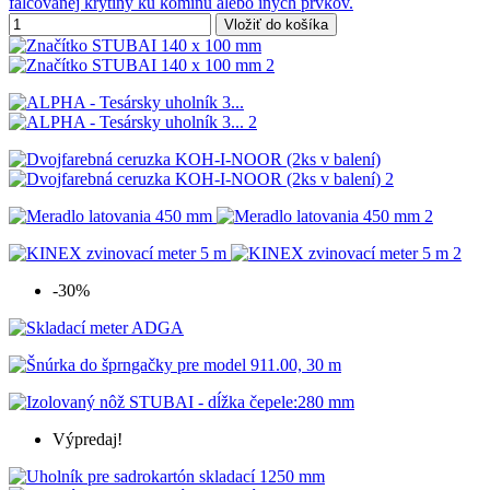
falcovanej krytiny ku komínu alebo iných prvkov.
Vložiť do košíka
-30%
Výpredaj!