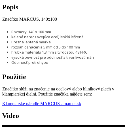
Popis
Značítko MARCUS, 140x100
Rozmery: 140 x 100 mm
kalená nehrdzavejúca oceľ, lesklá leštená
Presná leptaná mierka
rozsah označenia 5 mm od 5 do 100 mm
hrúbka materiálu 1,3 mm s tvrdosťou 48 HRC
vysoká pevnosť pre odolnosť a trvanlivosť hrán
Odolnosť proti ohybu
Použitie
Značítko slúži na značenie na oceľový alebo hliníkový plech v
klampiarskej dielni. Použitie značítka nájdete sem:
Klampiarske náradie MARCUS - marcus.sk
Video