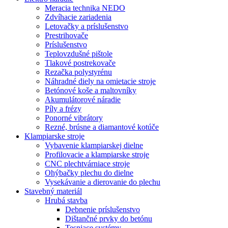
Meracia technika NEDO
Zdvíhacie zariadenia
Letovačky a príslušenstvo
Prestrihovače
Príslušenstvo
Teplovzdušné pištole
Tlakové postrekovače
Rezačka polystyrénu
Náhradné diely na omietacie stroje
Betónové koše a maltovníky
Akumulátorové náradie
Píly a frézy
Ponorné vibrátory
Rezné, brúsne a diamantové kotúče
Klampiarske stroje
Vybavenie klampiarskej dielne
Profilovacie a klampiarske stroje
CNC plechtvárniace stroje
Ohýbačky plechu do dielne
Vysekávanie a dierovanie do plechu
Stavebný materiál
Hrubá stavba
Debnenie príslušenstvo
Dištančné prvky do betónu
Tesniace systémy