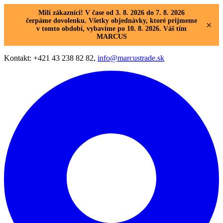
Milí zákazníci! V čase od 3. 8. 2026 do 7. 8. 2026
čerpáme dovolenku. Všetky objednávky, ktoré prijmeme
×
v tomto období, vybavíme po 10. 8. 2026. Váš tím
MARCUS
Kontakt: +421 43 238 82 82,
info@marcustrade.sk