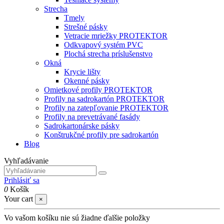
Strecha
Tmely
Strešné pásky
Vetracie mriežky PROTEKTOR
Odkvapový systém PVC
Plochá strecha príslušenstvo
Okná
Krycie lišty
Okenné pásky
Omietkové profily PROTEKTOR
Profily na sadrokartón PROTEKTOR
Profily na zatepľovanie PROTEKTOR
Profily na prevetrávané fasády
Sadrokartonárske pásky
Konštrukčné profily pre sadrokartón
Blog
Vyhľadávanie
Prihlásiť sa
0
Košík
Your cart
×
Vo vašom košíku nie sú žiadne ďalšie položky