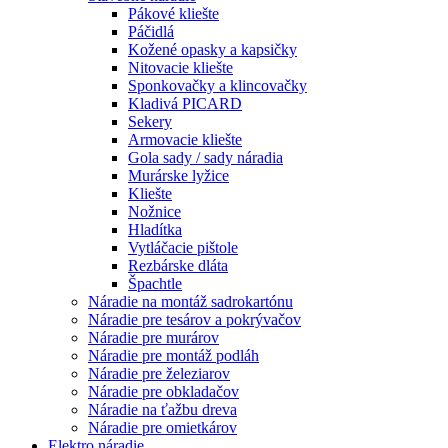
Pákové kliešte
Páčidlá
Kožené opasky a kapsičky
Nitovacie kliešte
Sponkovačky a klincovačky
Kladivá PICARD
Sekery
Armovacie kliešte
Gola sady / sady náradia
Murárske lyžice
Kliešte
Nožnice
Hladítka
Vytláčacie pištole
Rezbárske dláta
Špachtle
Náradie na montáž sadrokartónu
Náradie pre tesárov a pokrývačov
Náradie pre murárov
Náradie pre montáž podláh
Náradie pre železiarov
Náradie pre obkladačov
Náradie na ťažbu dreva
Náradie pre omietkárov
Elektro náradie