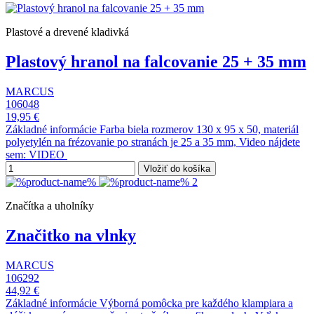
Plastové a drevené kladivká
Plastový hranol na falcovanie 25 + 35 mm
MARCUS
106048
19,95 €
Základné informácie Farba biela rozmerov 130 x 95 x 50, materiál
polyetylén na frézovanie po stranách je 25 a 35 mm, Video nájdete
sem: VIDEO
Vložiť do košíka
Značítka a uholníky
Značitko na vlnky
MARCUS
106292
44,92 €
Základné informácie Výborná pomôcka pre každého klampiara a