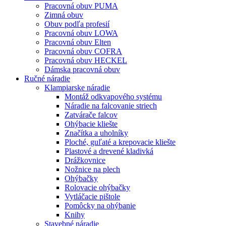
Pracovná obuv PUMA
Zimná obuv
Obuv podľa profesií
Pracovná obuv LOWA
Pracovná obuv Elten
Pracovná obuv COFRA
Pracovná obuv HECKEL
Dámska pracovná obuv
Ručné náradie
Klampiarske náradie
Montáž odkvapového systému
Náradie na falcovanie striech
Zatvárače falcov
Ohýbacie kliešte
Značítka a uholníky
Ploché, guľaté a krepovacie kliešte
Plastové a drevené kladivká
Drážkovnice
Nožnice na plech
Ohýbačky
Rolovacie ohýbačky
Vytláčacie pištole
Pomôcky na ohýbanie
Knihy
Stavebné náradie