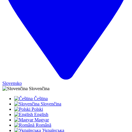
Slovensko
Slovenčina
Čeština
Slovenčina
Polski
English
Magyar
Română
Українська