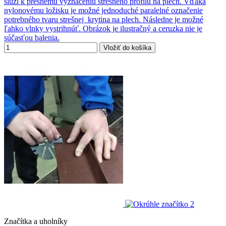
slúži k presnému vyznačeniu strešného profilu na plech. Vďaka
nylonovému ložisku je možné jednoduché paralelné označenie
potrebného tvaru strešnej krytina na plech. Následne je možné
ľahko vlnky vystrihnúť. Obrázok je ilustračný a ceruzka nie je
súčasťou balenia.
Vložiť do košíka
Značítka a uholníky