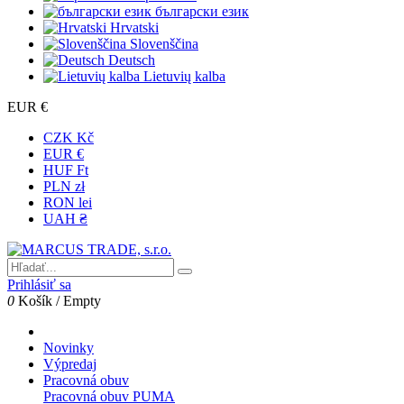
български език
Hrvatski
Slovenščina
Deutsch
Lietuvių kalba
EUR €
CZK Kč
EUR €
HUF Ft
PLN zł
RON lei
UAH ₴
Prihlásiť sa
0
Košík
/
Empty
Novinky
Výpredaj
Pracovná obuv
Pracovná obuv PUMA