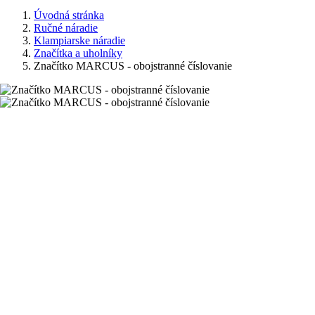
Úvodná stránka
Ručné náradie
Klampiarske náradie
Značítka a uholníky
Značítko MARCUS - obojstranné číslovanie