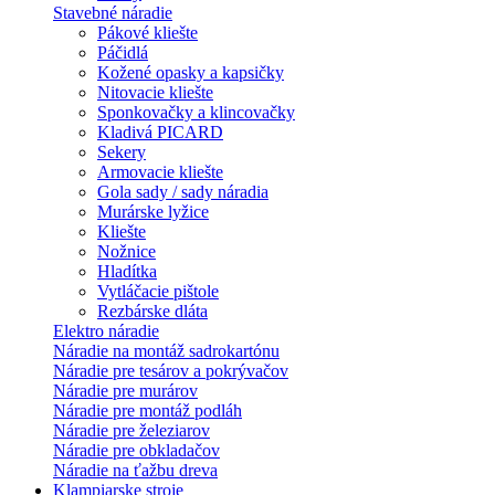
Stavebné náradie
Pákové kliešte
Páčidlá
Kožené opasky a kapsičky
Nitovacie kliešte
Sponkovačky a klincovačky
Kladivá PICARD
Sekery
Armovacie kliešte
Gola sady / sady náradia
Murárske lyžice
Kliešte
Nožnice
Hladítka
Vytláčacie pištole
Rezbárske dláta
Elektro náradie
Náradie na montáž sadrokartónu
Náradie pre tesárov a pokrývačov
Náradie pre murárov
Náradie pre montáž podláh
Náradie pre železiarov
Náradie pre obkladačov
Náradie na ťažbu dreva
Klampiarske stroje