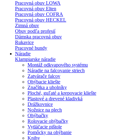
Pracovná obuv LOWA
Pracovná obuv Elten
Pracovná obuv COFRA
Pracovná obuv HECKEL
Zimná obuv
Obuv podľa profesií
Dámska pracovná obuv
Rukavice
Pracovné bundy
Náradie
Klampiarske náradie
Montáž odkvapového systému
Náradie na falcovanie striech
Zatvárače falcov
Ohýbacie kliešte
Značítka a uholníky
Ploché, guľaté a krepovacie kliešte
Plastové a drevené kladivká
Drážkovnice
Nožnice na plech
Ohýbačky
Rolovacie ohýbačky
Vytláčacie pištole
Pomôcky na ohýbanie
Knihy