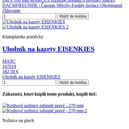
240 x 100 mm MARCUS rozširuje ponuku o novinky značky
DACHFREUNDE | Časopis Střechy-Fasády-Izolace Obojstranné
číslovanie
Vložiť do košíka
Klampiarske pomôcky
Uholník na kazety EISENKIES
MASC
107018
182,50 €
Uholník na kazety EISENKIES
Vložiť do košíka
Zákazníci, ktorí kúpili tento produkt, kúpili tiež:
Nožnice na plech