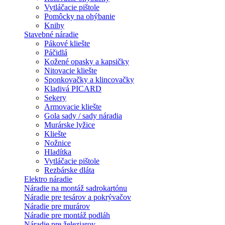
Vytláčacie pištole
Pomôcky na ohýbanie
Knihy
Stavebné náradie
Pákové kliešte
Páčidlá
Kožené opasky a kapsičky
Nitovacie kliešte
Sponkovačky a klincovačky
Kladivá PICARD
Sekery
Armovacie kliešte
Gola sady / sady náradia
Murárske lyžice
Kliešte
Nožnice
Hladítka
Vytláčacie pištole
Rezbárske dláta
Elektro náradie
Náradie na montáž sadrokartónu
Náradie pre tesárov a pokrývačov
Náradie pre murárov
Náradie pre montáž podláh
Náradie pre železiarov