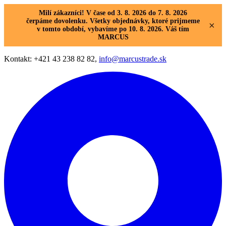
Milí zákazníci! V čase od 3. 8. 2026 do 7. 8. 2026
čerpáme dovolenku. Všetky objednávky, ktoré prijmeme
×
v tomto období, vybavíme po 10. 8. 2026. Váš tím
MARCUS
Kontakt: +421 43 238 82 82,
info@marcustrade.sk