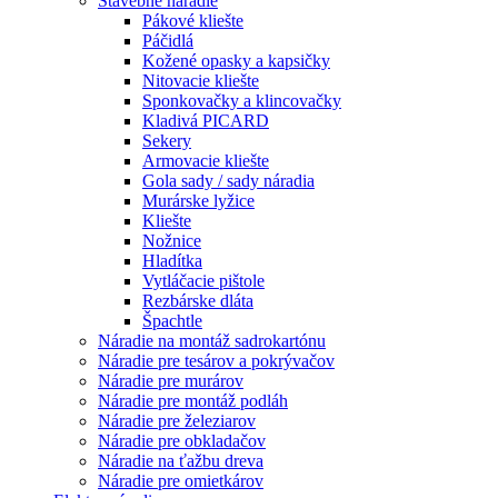
Stavebné náradie
Pákové kliešte
Páčidlá
Kožené opasky a kapsičky
Nitovacie kliešte
Sponkovačky a klincovačky
Kladivá PICARD
Sekery
Armovacie kliešte
Gola sady / sady náradia
Murárske lyžice
Kliešte
Nožnice
Hladítka
Vytláčacie pištole
Rezbárske dláta
Špachtle
Náradie na montáž sadrokartónu
Náradie pre tesárov a pokrývačov
Náradie pre murárov
Náradie pre montáž podláh
Náradie pre železiarov
Náradie pre obkladačov
Náradie na ťažbu dreva
Náradie pre omietkárov