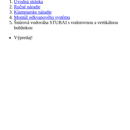
Úvodná stránka
Ručné náradie
Klampiarske náradie
Montáž odkvapového systému
Šnúrová vodováha STUBAI s vodorovnou a vertikálnou
bublinkou
Výpredaj!