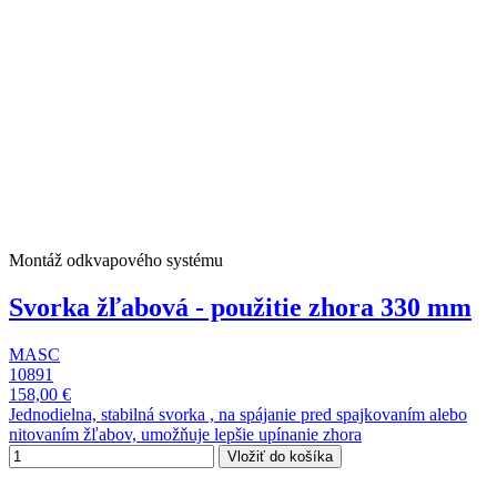
Montáž odkvapového systému
Svorka žľabová - použitie zhora 330 mm
MASC
10891
158,00 €
Jednodielna, stabilná svorka , na spájanie pred spajkovaním alebo
nitovaním žľabov, umožňuje lepšie upínanie zhora
Vložiť do košíka