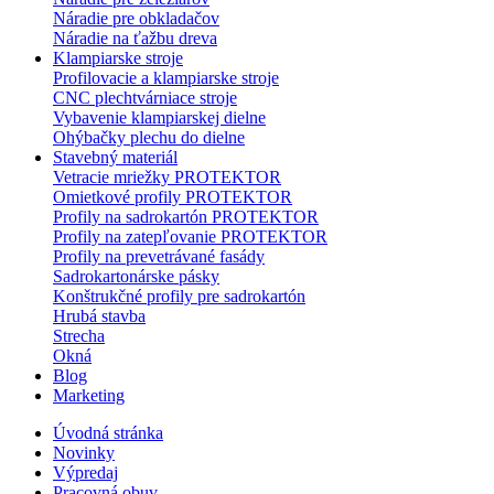
Náradie pre obkladačov
Náradie na ťažbu dreva
Klampiarske stroje
Profilovacie a klampiarske stroje
CNC plechtvárniace stroje
Vybavenie klampiarskej dielne
Ohýbačky plechu do dielne
Stavebný materiál
Vetracie mriežky PROTEKTOR
Omietkové profily PROTEKTOR
Profily na sadrokartón PROTEKTOR
Profily na zatepľovanie PROTEKTOR
Profily na prevetrávané fasády
Sadrokartonárske pásky
Konštrukčné profily pre sadrokartón
Hrubá stavba
Strecha
Okná
Blog
Marketing
Úvodná stránka
Novinky
Výpredaj
Pracovná obuv