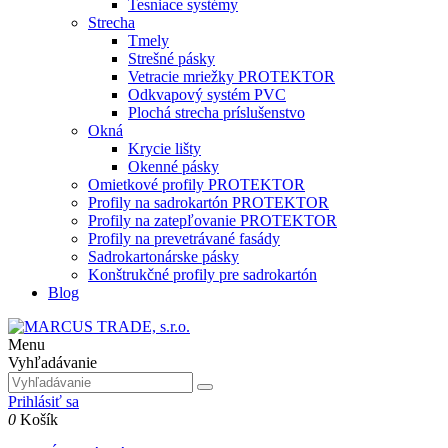
Tesniace systémy
Strecha
Tmely
Strešné pásky
Vetracie mriežky PROTEKTOR
Odkvapový systém PVC
Plochá strecha príslušenstvo
Okná
Krycie lišty
Okenné pásky
Omietkové profily PROTEKTOR
Profily na sadrokartón PROTEKTOR
Profily na zatepľovanie PROTEKTOR
Profily na prevetrávané fasády
Sadrokartonárske pásky
Konštrukčné profily pre sadrokartón
Blog
Menu
Vyhľadávanie
Prihlásiť sa
0
Košík