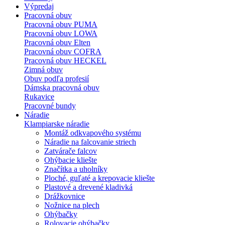
Výpredaj
Pracovná obuv
Pracovná obuv PUMA
Pracovná obuv LOWA
Pracovná obuv Elten
Pracovná obuv COFRA
Pracovná obuv HECKEL
Zimná obuv
Obuv podľa profesií
Dámska pracovná obuv
Rukavice
Pracovné bundy
Náradie
Klampiarske náradie
Montáž odkvapového systému
Náradie na falcovanie striech
Zatvárače falcov
Ohýbacie kliešte
Značítka a uholníky
Ploché, guľaté a krepovacie kliešte
Plastové a drevené kladivká
Drážkovnice
Nožnice na plech
Ohýbačky
Rolovacie ohýbačky