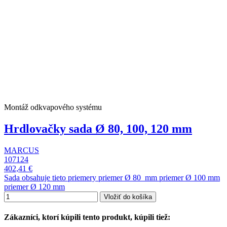
Montáž odkvapového systému
Hrdlovačky sada Ø 80, 100, 120 mm
MARCUS
107124
402,41 €
Sada obsahuje tieto priemery priemer Ø 80 mm priemer Ø 100 mm
priemer Ø 120 mm
Vložiť do košíka
Zákazníci, ktorí kúpili tento produkt, kúpili tiež: