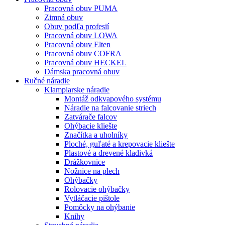
Pracovná obuv PUMA
Zimná obuv
Obuv podľa profesií
Pracovná obuv LOWA
Pracovná obuv Elten
Pracovná obuv COFRA
Pracovná obuv HECKEL
Dámska pracovná obuv
Ručné náradie
Klampiarske náradie
Montáž odkvapového systému
Náradie na falcovanie striech
Zatvárače falcov
Ohýbacie kliešte
Značítka a uholníky
Ploché, guľaté a krepovacie kliešte
Plastové a drevené kladivká
Drážkovnice
Nožnice na plech
Ohýbačky
Rolovacie ohýbačky
Vytláčacie pištole
Pomôcky na ohýbanie
Knihy