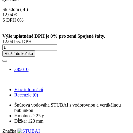
Skladom
( 4 )
12,04 €
S DPH 0%
i
Výše uplatněné DPH je 0% pro zemi Spojené štáty.
12.04 bez DPH
Vložiť do košíka
385010
Viac informácií
Recenzie
(0)
Šnúrová vodováha STUBAI s vodorovnou a vertikálnou
bublinkou
Hmotnosť: 25 g
Dĺžka: 120 mm
Značka