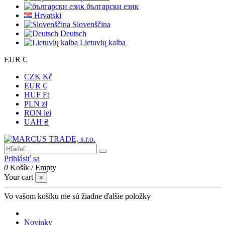
български език
Hrvatski
Slovenščina
Deutsch
Lietuvių kalba
EUR €
CZK Kč
EUR €
HUF Ft
PLN zł
RON lei
UAH ₴
Prihlásiť sa
0
Košík
/
Empty
Your cart
×
Vo vašom košíku nie sú žiadne ďalšie položky
Novinky