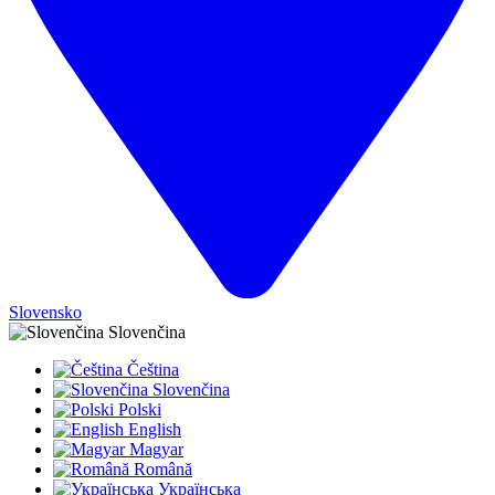
Slovensko
Slovenčina
Čeština
Slovenčina
Polski
English
Magyar
Română
Українська