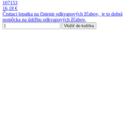
107153
16,18 €
Čistiaci lopatka na čistenie odkvapových žľabov, je to dobrá
pomôcka na údržbu odkvapových žľabov.
Vložiť do košíka