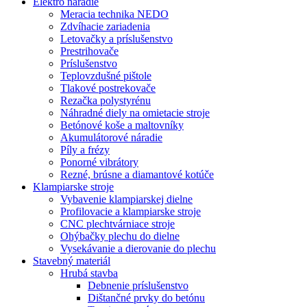
Elektro náradie
Meracia technika NEDO
Zdvíhacie zariadenia
Letovačky a príslušenstvo
Prestrihovače
Príslušenstvo
Teplovzdušné pištole
Tlakové postrekovače
Rezačka polystyrénu
Náhradné diely na omietacie stroje
Betónové koše a maltovníky
Akumulátorové náradie
Píly a frézy
Ponorné vibrátory
Rezné, brúsne a diamantové kotúče
Klampiarske stroje
Vybavenie klampiarskej dielne
Profilovacie a klampiarske stroje
CNC plechtvárniace stroje
Ohýbačky plechu do dielne
Vysekávanie a dierovanie do plechu
Stavebný materiál
Hrubá stavba
Debnenie príslušenstvo
Dištančné prvky do betónu