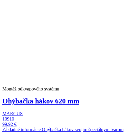
Montáž odkvapového systému
Ohýbačka hákov 620 mm
MARCUS
10910
99,92 €
Základné informácie Ohýbačka hákov svojim špeciálnym tvarom