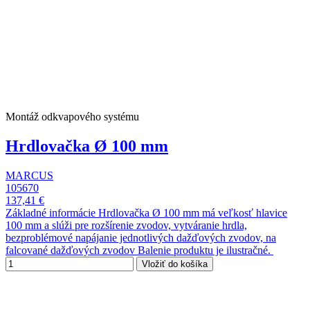
Montáž odkvapového systému
Hrdlovačka Ø 100 mm
MARCUS
105670
137,41 €
Základné informácie Hrdlovačka Ø 100 mm má veľkosť hlavice
100 mm a slúži pre rozšírenie zvodov, vytváranie hrdla,
bezproblémové napájanie jednotlivých dažďových zvodov, na
falcované dažďových zvodov Balenie produktu je ilustračné.
Vložiť do košíka