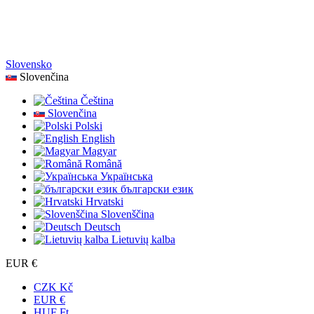
Slovensko
Slovenčina
Čeština
Slovenčina
Polski
English
Magyar
Română
Українська
български език
Hrvatski
Slovenščina
Deutsch
Lietuvių kalba
EUR €
CZK Kč
EUR €
HUF Ft