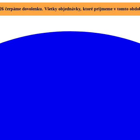
. 2026 čerpáme dovolenku. Všetky objednávky, ktoré prijmeme v tomto ob