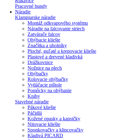
Rukavice
Pracovné bundy
Náradie
Klampiarske náradie
Montáž odkvapového systému
Náradie na falcovanie striech
Zatvárače falcov
Ohýbacie kliešte
Značítka a uholníky
Ploché, guľaté a krepovacie kliešte
Plastové a drevené kladivká
Drážkovnice
Nožnice na plech
Ohýbačky
Rolovacie ohýbačky
Vytláčacie pištole
Pomôcky na ohýbanie
Knihy
Stavebné náradie
Pákové kliešte
Páčidlá
Kožené opasky a kapsičky
Nitovacie kliešte
Sponkovačky a klincovačky
Kladivá PICARD