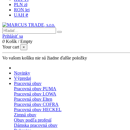
PLN zł
RON lei
UAH ₴
Prihlásiť sa
0
Košík
/
Empty
Your cart
×
Vo vašom košíku nie sú žiadne ďalšie položky
Novinky
Výpredaj
Pracovná obuv
Pracovná obuv PUMA
Pracovná obuv LOWA
Pracovná obuv Elten
Pracovná obuv COFRA
Pracovná obuv HECKEL
Zimná obuv
Obuv podľa profesií
Dámska pracovná obuv