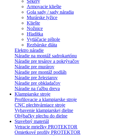
Sekery
Armovacie kliešte
Gola sady / sady náradia
Murárske lyžice
Kliešte
Nožnice
Hladítka
Vytláčacie pištole
Rezbárske dláta
Elektro náradie
Náradie na montáž sadrokartónu
Náradie pre tesárov a pokrývačov
Náradie pre murárov
Náradie pre montáž podláh
Náradie pre železiarov
Náradie pre obkladačov
Náradie na ťažbu dreva
Klampiarske stroje
Profilovacie a klampiarske stroje
CNC plechtvárniace stroje
Vybavenie klampiarskej dielne
Ohýbačky plechu do dielne
Stavebný materiál
Vetracie mriežky PROTEKTOR
Omietkové profily PROTEKTOR