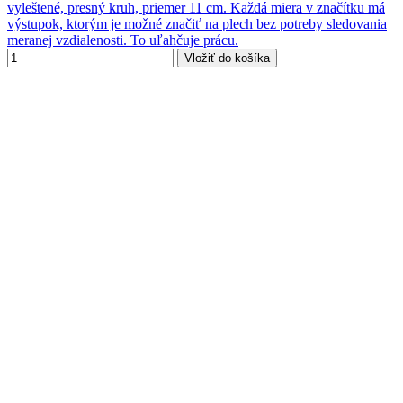
vyleštené, presný kruh, priemer 11 cm. Každá miera v značítku má
výstupok, ktorým je možné značiť na plech bez potreby sledovania
meranej vzdialenosti. To uľahčuje prácu.
Vložiť do košíka