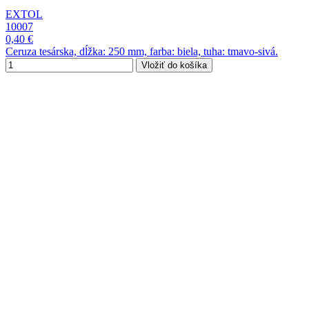
EXTOL
10007
0,40 €
Ceruza tesárska, dĺžka: 250 mm, farba: biela, tuha: tmavo-sivá.
Vložiť do košíka