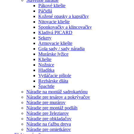
Stavebné náradie
Pákové kliešte
Páčidlá
Kožené opasky a kapsičky
Nitovacie kliešte
Sponkovačky a klincovačky
Kladivá PICARD
Sekery
Armovacie kliešte
Gola sady / sady náradia
Murárske lyžice
Kliešte
Nožnice
Hladítka
Vytláčacie pištole
Rezbárske dláta
Špachtle
Náradie na montáž sadrokartónu
Náradie pre tesárov a pokrývačov
Náradie pre murárov
Náradie pre montáž podláh
Náradie pre železiarov
Náradie pre obkladačov
Náradie na ťažbu dreva
Náradie pre omietkárov