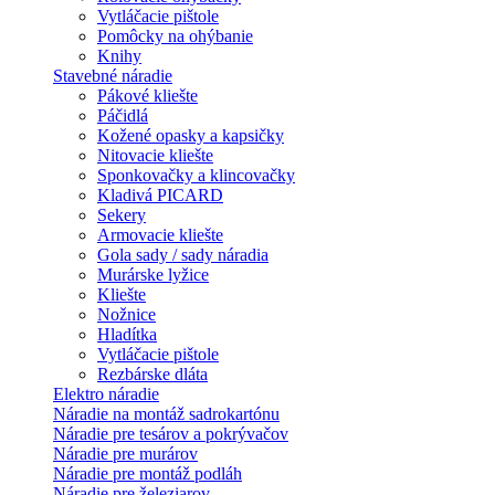
Vytláčacie pištole
Pomôcky na ohýbanie
Knihy
Stavebné náradie
Pákové kliešte
Páčidlá
Kožené opasky a kapsičky
Nitovacie kliešte
Sponkovačky a klincovačky
Kladivá PICARD
Sekery
Armovacie kliešte
Gola sady / sady náradia
Murárske lyžice
Kliešte
Nožnice
Hladítka
Vytláčacie pištole
Rezbárske dláta
Elektro náradie
Náradie na montáž sadrokartónu
Náradie pre tesárov a pokrývačov
Náradie pre murárov
Náradie pre montáž podláh
Náradie pre železiarov