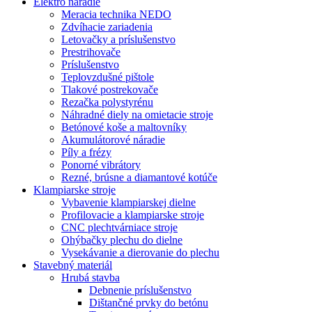
Elektro náradie
Meracia technika NEDO
Zdvíhacie zariadenia
Letovačky a príslušenstvo
Prestrihovače
Príslušenstvo
Teplovzdušné pištole
Tlakové postrekovače
Rezačka polystyrénu
Náhradné diely na omietacie stroje
Betónové koše a maltovníky
Akumulátorové náradie
Píly a frézy
Ponorné vibrátory
Rezné, brúsne a diamantové kotúče
Klampiarske stroje
Vybavenie klampiarskej dielne
Profilovacie a klampiarske stroje
CNC plechtvárniace stroje
Ohýbačky plechu do dielne
Vysekávanie a dierovanie do plechu
Stavebný materiál
Hrubá stavba
Debnenie príslušenstvo
Dištančné prvky do betónu