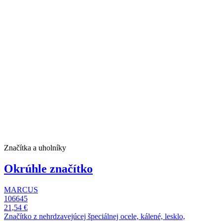
Značítka a uholníky
Okrúhle značítko
MARCUS
106645
21,54 €
Značítko z nehrdzavejúcej špeciálnej ocele, kálené, lesklo,