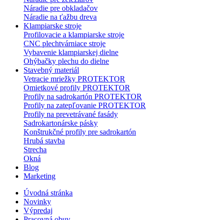
Náradie pre obkladačov
Náradie na ťažbu dreva
Klampiarske stroje
Profilovacie a klampiarske stroje
CNC plechtvárniace stroje
Vybavenie klampiarskej dielne
Ohýbačky plechu do dielne
Stavebný materiál
Vetracie mriežky PROTEKTOR
Omietkové profily PROTEKTOR
Profily na sadrokartón PROTEKTOR
Profily na zatepľovanie PROTEKTOR
Profily na prevetrávané fasády
Sadrokartonárske pásky
Konštrukčné profily pre sadrokartón
Hrubá stavba
Strecha
Okná
Blog
Marketing
Úvodná stránka
Novinky
Výpredaj
Pracovná obuv