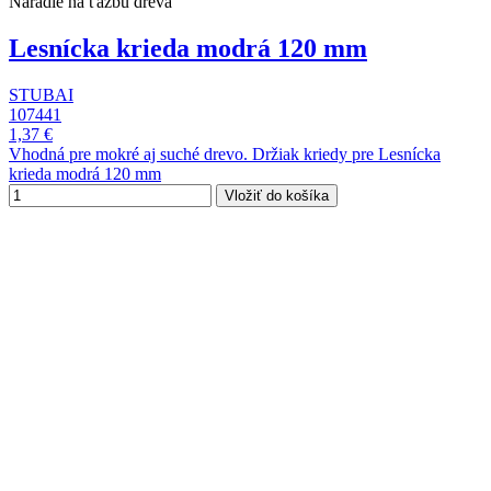
Náradie na ťažbu dreva
Lesnícka krieda modrá 120 mm
STUBAI
107441
1,37 €
Vhodná pre mokré aj suché drevo. Držiak kriedy pre Lesnícka
krieda modrá 120 mm
Vložiť do košíka