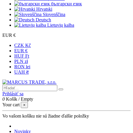
български език
Hrvatski
Slovenščina
Deutsch
Lietuvių kalba
EUR €
CZK Kč
EUR €
HUF Ft
PLN zł
RON lei
UAH ₴
Prihlásiť sa
0
Košík
/
Empty
Your cart
×
Vo vašom košíku nie sú žiadne ďalšie položky
Novinky