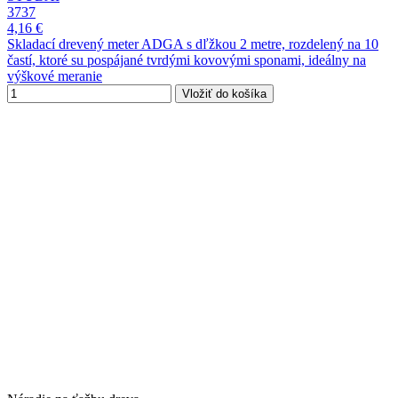
3737
4,16 €
Skladací drevený meter ADGA s dľžkou 2 metre, rozdelený na 10
častí, ktoré su pospájané tvrdými kovovými sponami, ideálny na
výškové meranie
Vložiť do košíka