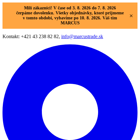
Milí zákazníci! V čase od 3. 8. 2026 do 7. 8. 2026
čerpáme dovolenku. Všetky objednávky, ktoré prijmeme
×
v tomto období, vybavíme po 10. 8. 2026. Váš tím
MARCUS
Kontakt: +421 43 238 82 82,
info@marcustrade.sk