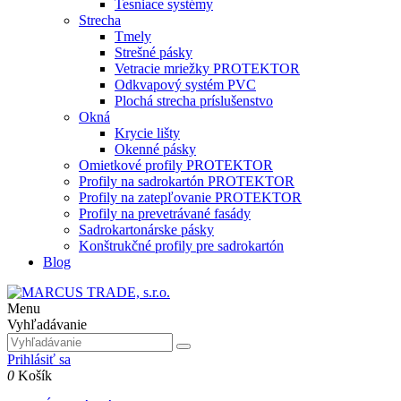
Tesniace systémy
Strecha
Tmely
Strešné pásky
Vetracie mriežky PROTEKTOR
Odkvapový systém PVC
Plochá strecha príslušenstvo
Okná
Krycie lišty
Okenné pásky
Omietkové profily PROTEKTOR
Profily na sadrokartón PROTEKTOR
Profily na zatepľovanie PROTEKTOR
Profily na prevetrávané fasády
Sadrokartonárske pásky
Konštrukčné profily pre sadrokartón
Blog
Menu
Vyhľadávanie
Prihlásiť sa
0
Košík