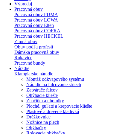
Výpredaj
Pracovná obuv
Pracovná obuv PUMA
Pracovná obuv LOWA
Pracovná obuv Elten
Pracovná obuv COFRA
Pracovná obuv HECKEL
Zimná obuv
Obuv podľa profesií
Dámska pracovná obuv
Rukavice
Pracovné bundy
Náradie
Klampiarske náradie
Montáž odkvapového systému
Náradie na falcovanie striech
Zatvárače falcov
Ohýbacie kliešte
Značítka a uholníky
Ploché, guľaté a krepovacie kliešte
Plastové a drevené kladivká
Drážkovnice
Nožnice na plech
Ohýbačky
Rolovacie ohýbačky