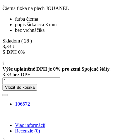
Čierna fixka na plech JOUANEL
farba čierna
popis šírka cca 3 mm
bez vrchnáčika
Skladom
( 28 )
3,33 €
S DPH 0%
i
Výše uplatněné DPH je 0% pro zemi Spojené štáty.
3.33 bez DPH
Vložiť do košíka
106572
Viac informácií
Recenzie
(0)