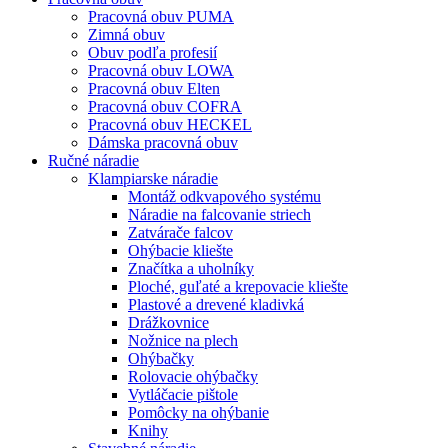
Pracovná obuv PUMA
Zimná obuv
Obuv podľa profesií
Pracovná obuv LOWA
Pracovná obuv Elten
Pracovná obuv COFRA
Pracovná obuv HECKEL
Dámska pracovná obuv
Ručné náradie
Klampiarske náradie
Montáž odkvapového systému
Náradie na falcovanie striech
Zatvárače falcov
Ohýbacie kliešte
Značítka a uholníky
Ploché, guľaté a krepovacie kliešte
Plastové a drevené kladivká
Drážkovnice
Nožnice na plech
Ohýbačky
Rolovacie ohýbačky
Vytláčacie pištole
Pomôcky na ohýbanie
Knihy