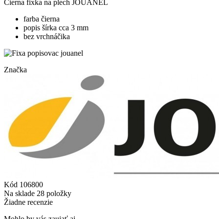
Čierna fixka na plech JOUANEL
farba čierna
popis šírka cca 3 mm
bez vrchnáčika
Značka
Kód
106800
Na sklade
28 položky
Žiadne recenzie
Mohlo by vás zaujať aj