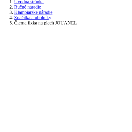
Úvodná stránka
Ručné náradie
Klampiarske náradie
Značítka a uholníky
Čierna fixka na plech JOUANEL