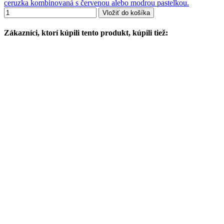
ceruzka kombinovaná s červenou alebo modrou pastelkou.
Vložiť do košíka
Zákazníci, ktorí kúpili tento produkt, kúpili tiež: