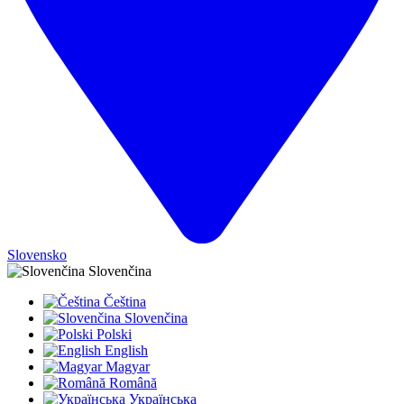
Slovensko
Slovenčina
Čeština
Slovenčina
Polski
English
Magyar
Română
Українська