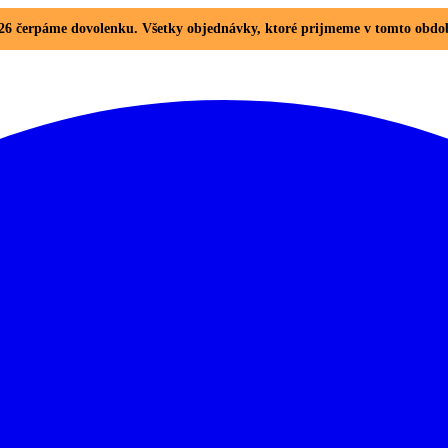
. 2026 čerpáme dovolenku. Všetky objednávky, ktoré prijmeme v tomto ob