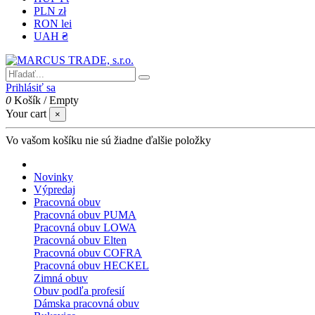
PLN zł
RON lei
UAH ₴
Prihlásiť sa
0
Košík
/
Empty
Your cart
×
Vo vašom košíku nie sú žiadne ďalšie položky
Novinky
Výpredaj
Pracovná obuv
Pracovná obuv PUMA
Pracovná obuv LOWA
Pracovná obuv Elten
Pracovná obuv COFRA
Pracovná obuv HECKEL
Zimná obuv
Obuv podľa profesií
Dámska pracovná obuv