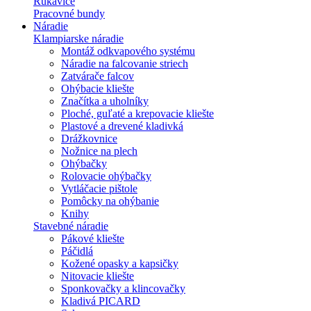
Rukavice
Pracovné bundy
Náradie
Klampiarske náradie
Montáž odkvapového systému
Náradie na falcovanie striech
Zatvárače falcov
Ohýbacie kliešte
Značítka a uholníky
Ploché, guľaté a krepovacie kliešte
Plastové a drevené kladivká
Drážkovnice
Nožnice na plech
Ohýbačky
Rolovacie ohýbačky
Vytláčacie pištole
Pomôcky na ohýbanie
Knihy
Stavebné náradie
Pákové kliešte
Páčidlá
Kožené opasky a kapsičky
Nitovacie kliešte
Sponkovačky a klincovačky
Kladivá PICARD