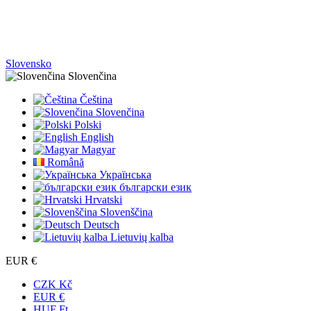
Slovensko
Slovenčina
Čeština
Slovenčina
Polski
English
Magyar
Română
Українська
български език
Hrvatski
Slovenščina
Deutsch
Lietuvių kalba
EUR €
CZK Kč
EUR €
HUF Ft