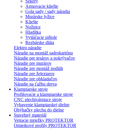
Sekery
Armovacie kliešte
Gola sady / sady náradia
Murárske lyžice
Kliešte
Nožnice
Hladítka
Vytláčacie pištole
Rezbárske dláta
Elektro náradie
Náradie na montáž sadrokartónu
Náradie pre tesárov a pokrývačov
Náradie pre murárov
Náradie pre montáž podláh
Náradie pre železiarov
Náradie pre obkladačov
Náradie na ťažbu dreva
Klampiarske stroje
Profilovacie a klampiarske stroje
CNC plechtvárniace stroje
Vybavenie klampiarskej dielne
Ohýbačky plechu do dielne
Stavebný materiál
Vetracie mriežky PROTEKTOR
Omietkové profily PROTEKTOR