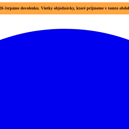
. 2026 čerpáme dovolenku. Všetky objednávky, ktoré prijmeme v tomto ob