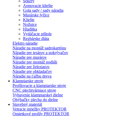
Sekery
Armovacie kliešte
Gola sady / sady náradia
Murárske lyžice
Kliešte
Nožnice
Hladítka
Vytláčacie pištole
Rezbárske dláta
Elektro náradie
Náradie na montáž sadrokartónu
Náradie pre tesárov a pokrývačov
Náradie pre murárov
Náradie pre montáž podláh
Náradie pre železiarov
Náradie pre obkladačov
Náradie na ťažbu dreva
Klampiarske stroje
Profilovacie a klampiarske stroje
CNC plechtvárniace stroje
Vybavenie klampiarskej dielne
Ohýbačky plechu do dielne
Stavebný materiál
Vetracie mriežky PROTEKTOR
Omietkové profily PROTEKTOR