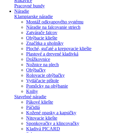
Rukavice
Pracovné bundy
Náradie
Klampiarske náradie
Montáž odkvapového systému
Náradie na falcovanie striech
Zatvárače falcov
Ohýbacie kliešte
Značítka a uholníky
Ploché, guľaté a krepovacie kliešte
Plastové a drevené kladivká
Drážkovnice
Nožnice na plech
Ohýbačky
Rolovacie ohýbačky
Vytláčacie pištole
Pomôcky na ohýbanie
Knihy
Stavebné náradie
Pákové kliešte
Páčidlá
Kožené opasky a kapsičky
Nitovacie kliešte
Sponkovačky a klincovačky
Kladivá PICARD