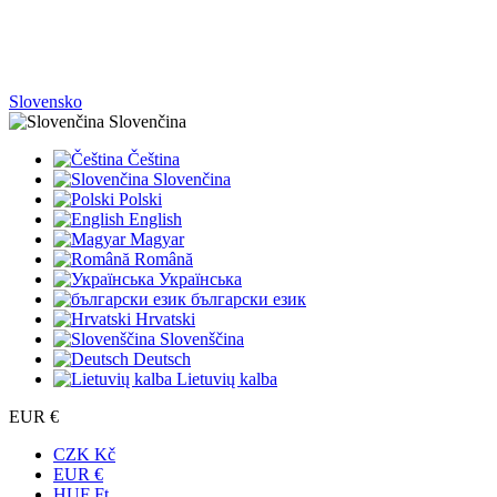
Slovensko
Slovenčina
Čeština
Slovenčina
Polski
English
Magyar
Română
Українська
български език
Hrvatski
Slovenščina
Deutsch
Lietuvių kalba
EUR €
CZK Kč
EUR €
HUF Ft