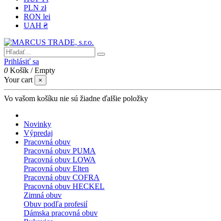
PLN zł
RON lei
UAH ₴
Prihlásiť sa
0
Košík
/
Empty
Your cart
×
Vo vašom košíku nie sú žiadne ďalšie položky
Novinky
Výpredaj
Pracovná obuv
Pracovná obuv PUMA
Pracovná obuv LOWA
Pracovná obuv Elten
Pracovná obuv COFRA
Pracovná obuv HECKEL
Zimná obuv
Obuv podľa profesií
Dámska pracovná obuv