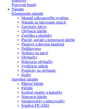
Rukavice
Pracovné bundy
Náradie
Klampiarske náradie
Montáž odkvapového systému
Náradie na falcovanie striech
Zatvárače falcov
Ohýbacie kliešte
Značítka a uholníky
Ploché, guľaté a krepovacie kliešte
Plastové a drevené kladivká
Drážkovnice
Nožnice na plech
Ohýbačky
Rolovacie ohýbačky
Vytláčacie pištole
Pomôcky na ohýbanie
Knihy
Stavebné náradie
Pákové kliešte
Páčidlá
Kožené opasky a kapsičky
Nitovacie kliešte
Sponkovačky a klincovačky
Kladivá PICARD