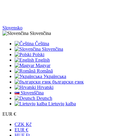
Slovensko
Slovenčina
Čeština
Slovenčina
Polski
English
Magyar
Română
Українська
български език
Hrvatski
Slovenščina
Deutsch
Lietuvių kalba
EUR €
CZK Kč
EUR €
HUF Ft