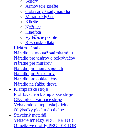
Sekery
Armovacie kliešte
Gola sady / sady náradia
Murárske lyžice
Kliešte
Nožnice
Hladítka
Vytláčacie pištole
Rezbárske dláta
Elektro náradie
Náradie na montáž sadrokartónu
Náradie pre tesárov a pokrývačov
Náradie pre murárov
Náradie pre montáž podláh
Náradie pre železiarov
Náradie pre obkladačov
Náradie na ťažbu dreva
Klampiarske stroje
Profilovacie a klampiarske stroje
CNC plechtvárniace stroje
Vybavenie klampiarskej dielne
Ohýbačky plechu do dielne
Stavebný materiál
Vetracie mriežky PROTEKTOR
Omietkové profily PROTEKTOR