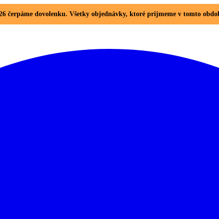
. 2026 čerpáme dovolenku. Všetky objednávky, ktoré prijmeme v tomto ob