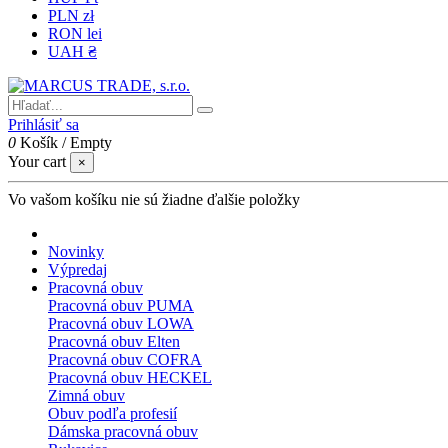
PLN zł
RON lei
UAH ₴
Prihlásiť sa
0
Košík
/
Empty
Your cart
×
Vo vašom košíku nie sú žiadne ďalšie položky
Novinky
Výpredaj
Pracovná obuv
Pracovná obuv PUMA
Pracovná obuv LOWA
Pracovná obuv Elten
Pracovná obuv COFRA
Pracovná obuv HECKEL
Zimná obuv
Obuv podľa profesií
Dámska pracovná obuv