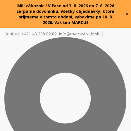
Milí zákazníci! V čase od 3. 8. 2026 do 7. 8. 2026
čerpáme dovolenku. Všetky objednávky, ktoré
×
prijmeme v tomto období, vybavíme po 10. 8.
2026. Váš tím MARCUS
Kontakt: +421 43 238 82 82,
info@marcustrade.sk