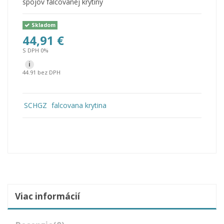
spojov falcovanej krytiny
Skladom
44,91 €
S DPH 0%
i
44.91 bez DPH
SCHGZ
falcovana krytina
Viac informácií