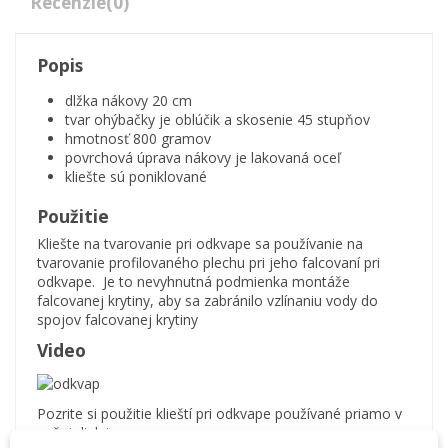
Recenzie
(0)
Popis
dlžka nákovy 20 cm
tvar ohýbačky je oblúčik a skosenie 45 stupňov
hmotnosť 800 gramov
povrchová úprava nákovy je lakovaná oceľ
kliešte sú poniklované
Použitie
Kliešte na tvarovanie pri odkvape sa používanie na
tvarovanie profilovaného plechu pri jeho falcovaní pri
odkvape. Je to nevyhnutná podmienka montáže
falcovanej krytiny, aby sa zabránilo vzlínaniu vody do
spojov falcovanej krytiny
Video
Pozrite si použitie klieští pri odkvape používané priamo v
našej dielni