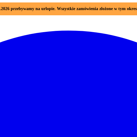
08.2026 przebywamy na urlopie. Wszystkie zamówienia złożone w tym okre