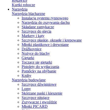
Rękawice
Kurtki robocze
Narzędzia
Narzędzia blacharzne
Instalacja systemu rynnowego
Narzędzia do zszywania dachu
Składane zamykacze
Szczypce do gięcia
Markery i kąty
Szczypce płaskie, okrągłe i krepowane
Młotki plastikowe i drewniane
Drážkovnice
Nożyce do blachy
Giętarki
Toczące się giętarki
Pistolety do wytłaczania
Pomôcky na ohýbanie
Knihy
Narzędzia budowlane
Szczypce dźwigniowe
Lomy
Skórzane paski i kieszenie
Szczypce nitujące
Zszywacze i gwoździe
Młotki PICARD