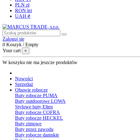
PLN zł
RON lei
UAH ₴
Zaloguj się
0
Koszyk
/
Empty
Your cart
×
W koszyku nie ma jeszcze produktów
Nowości
Sprzedaż
Obuwie robocze
Buty robocze PUMA
Buty outdoorowe LOWA
Stylowe buty Elten
Buty robocze COFRA
Buty robocze HECKEL
Buty zimowe
Buty przez zawodu
Buty robocze damskie