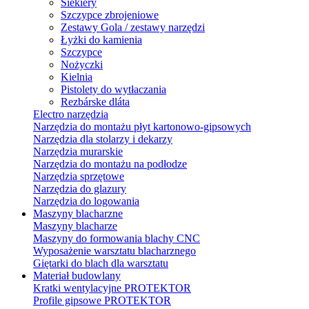
Siekiery
Szczypce zbrojeniowe
Zestawy Gola / zestawy narzędzi
Łyżki do kamienia
Szczypce
Nożyczki
Kielnia
Pistolety do wytłaczania
Rezbárske dláta
Electro narzędzia
Narzędzia do montażu płyt kartonowo-gipsowych
Narzędzia dla stolarzy i dekarzy
Narzędzia murarskie
Narzędzia do montażu na podłodze
Narzędzia sprzętowe
Narzędzia do glazury
Narzędzia do logowania
Maszyny blacharzne
Maszyny blacharze
Maszyny do formowania blachy CNC
Wyposażenie warsztatu blacharznego
Giętarki do blach dla warsztatu
Materiał budowlany
Kratki wentylacyjne PROTEKTOR
Profile gipsowe PROTEKTOR