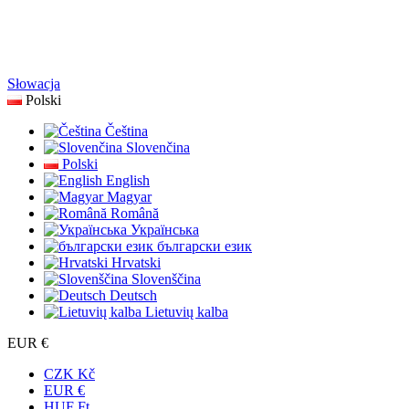
Słowacja
Polski
Čeština
Slovenčina
Polski
English
Magyar
Română
Українська
български език
Hrvatski
Slovenščina
Deutsch
Lietuvių kalba
EUR €
CZK Kč
EUR €
HUF Ft