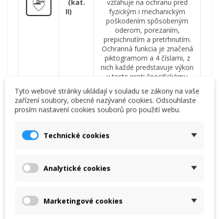
(kat.
vzťahuje na ochranu pred
II)
fyzickým i mechanickým
poškodením spôsobeným
oderom, porezaním,
prepichnutím a pretrhnutím.
Ochranná funkcia je značená
piktogramom a 4 číslami, z
nich každé predstavuje výkon
v teste proti špecifickému
riziku.
Tyto webové stránky ukládají v souladu se zákony na vaše
zařízení soubory, obecně nazývané cookies. Odsouhlaste
prosím nastavení cookies souborů pro použití webu.
Technické cookies
Zobacz także
Analytické cookies
Rękawiczki Korsar kori-Red
31,12 €
Marketingové cookies
(2,59 €/pár)