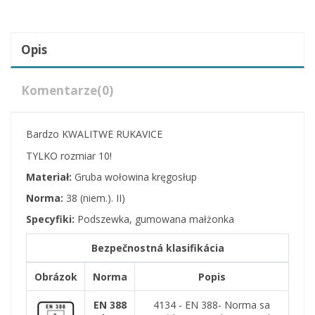
Opis
Komentarze
(0)
Bardzo KWALITWE RUKAVICE
TYLKO rozmiar 10!
Materiał:
Gruba wołowina kręgosłup
Norma:
38 (niem.). II)
Specyfiki:
Podszewka, gumowana małżonka
Bezpečnostná klasifikácia
Obrázok
Norma
Popis
EN 388
4134 - EN 388- Norma sa