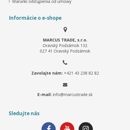
Warunki odstąpienia od umowy
Informácie o e-shope
MARCUS TRADE, s.r.o.
Oravský Podzámok 132
027 41 Oravský Podzámok
Zavolajte nám:
+421 43 238 82 82
E-mail:
info@marcustrade.sk
Sledujte nás