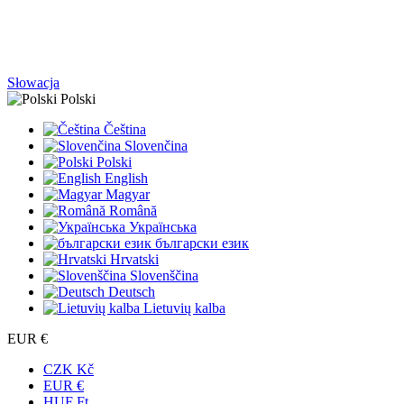
Słowacja
Polski
Čeština
Slovenčina
Polski
English
Magyar
Română
Українська
български език
Hrvatski
Slovenščina
Deutsch
Lietuvių kalba
EUR €
CZK Kč
EUR €
HUF Ft