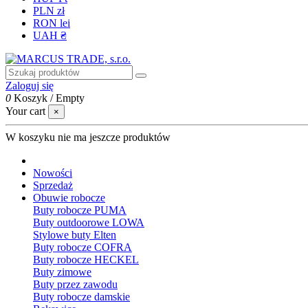
PLN zł
RON lei
UAH ₴
Zaloguj się
0
Koszyk
/
Empty
Your cart
×
W koszyku nie ma jeszcze produktów
Nowości
Sprzedaż
Obuwie robocze
Buty robocze PUMA
Buty outdoorowe LOWA
Stylowe buty Elten
Buty robocze COFRA
Buty robocze HECKEL
Buty zimowe
Buty przez zawodu
Buty robocze damskie