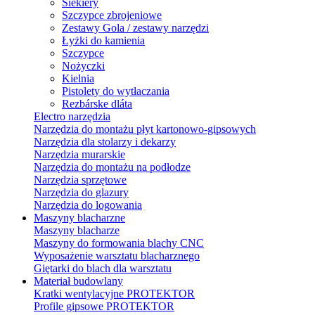
Siekiery
Szczypce zbrojeniowe
Zestawy Gola / zestawy narzędzi
Łyżki do kamienia
Szczypce
Nożyczki
Kielnia
Pistolety do wytłaczania
Rezbárske dláta
Electro narzędzia
Narzędzia do montażu płyt kartonowo-gipsowych
Narzędzia dla stolarzy i dekarzy
Narzędzia murarskie
Narzędzia do montażu na podłodze
Narzędzia sprzętowe
Narzędzia do glazury
Narzędzia do logowania
Maszyny blacharzne
Maszyny blacharze
Maszyny do formowania blachy CNC
Wyposażenie warsztatu blacharznego
Giętarki do blach dla warsztatu
Materiał budowlany
Kratki wentylacyjne PROTEKTOR
Profile gipsowe PROTEKTOR