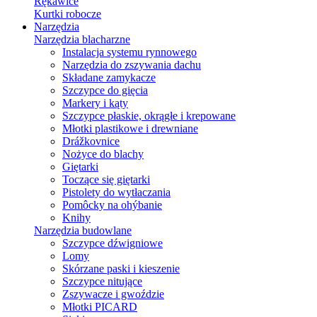
Rękawice
Kurtki robocze
Narzędzia
Narzędzia blacharzne
Instalacja systemu rynnowego
Narzędzia do zszywania dachu
Składane zamykacze
Szczypce do gięcia
Markery i kąty
Szczypce płaskie, okrągłe i krepowane
Młotki plastikowe i drewniane
Drážkovnice
Nożyce do blachy
Giętarki
Toczące się giętarki
Pistolety do wytłaczania
Pomôcky na ohýbanie
Knihy
Narzędzia budowlane
Szczypce dźwigniowe
Lomy
Skórzane paski i kieszenie
Szczypce nitujące
Zszywacze i gwoździe
Młotki PICARD