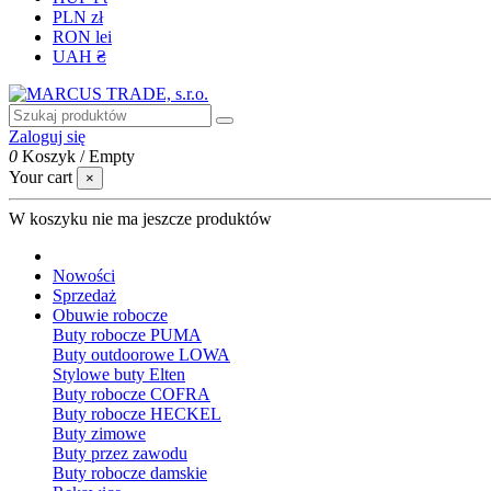
PLN zł
RON lei
UAH ₴
Zaloguj się
0
Koszyk
/
Empty
Your cart
×
W koszyku nie ma jeszcze produktów
Nowości
Sprzedaż
Obuwie robocze
Buty robocze PUMA
Buty outdoorowe LOWA
Stylowe buty Elten
Buty robocze COFRA
Buty robocze HECKEL
Buty zimowe
Buty przez zawodu
Buty robocze damskie