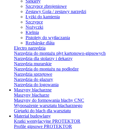
Siekiery
Szczypce zbrojeniowe
Zestawy Gola / zestawy narzędzi
Łyżki do kamienia
Szczypce
Nożyczki
Kielnia
Pistolety do wytłaczania
Rezbárske dláta
Electro narzędzia
Narzędzia do montażu płyt kartonowo-gipsowych
Narzędzia dla stolarzy i dekarzy
Narzędzia murarskie
Narzędzia do montażu na podłodze
Narzędzia sprzętowe
Narzędzia do glazury
Narzędzia do logowania
Maszyny blacharzne
Maszyny blacharze
Maszyny do formowania blachy CNC
Wyposażenie warsztatu blacharznego
Giętarki do blach dla warsztatu
Materiał budowlany
Kratki wentylacyjne PROTEKTOR
Profile gipsowe PROTEKTOR