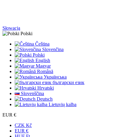
Słowacja
Polski
Čeština
Slovenčina
Polski
English
Magyar
Română
Українська
български език
Hrvatski
Slovenščina
Deutsch
Lietuvių kalba
EUR €
CZK Kč
EUR €
HUF Ft