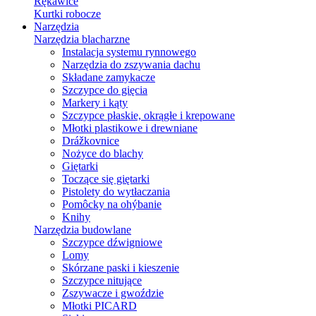
Rękawice
Kurtki robocze
Narzędzia
Narzędzia blacharzne
Instalacja systemu rynnowego
Narzędzia do zszywania dachu
Składane zamykacze
Szczypce do gięcia
Markery i kąty
Szczypce płaskie, okrągłe i krepowane
Młotki plastikowe i drewniane
Drážkovnice
Nożyce do blachy
Giętarki
Toczące się giętarki
Pistolety do wytłaczania
Pomôcky na ohýbanie
Knihy
Narzędzia budowlane
Szczypce dźwigniowe
Lomy
Skórzane paski i kieszenie
Szczypce nitujące
Zszywacze i gwoździe
Młotki PICARD