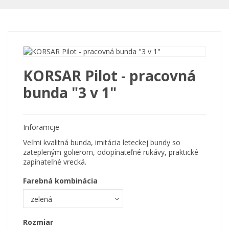
KORSAR Pilot - pracovná
bunda "3 v 1"
Inforamcje
Veľmi kvalitná bunda, imitácia leteckej bundy so
zatepleným golierom, odopínateľné rukávy, praktické
zapínateľné vrecká.
Farebná kombinácia
Rozmiar