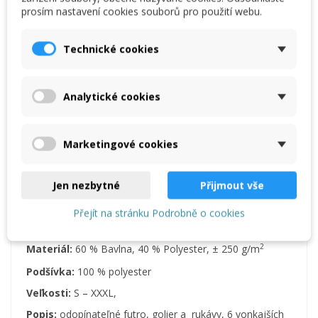
prosím nastavení cookies souborů pro použití webu.
Technické cookies
Analytické cookies
Opis
Komentarze
(0)
Marketingové cookies
Warianty produktu
Jen nezbytné
Přijmout vše
Přejít na stránku Podrobně o cookies
Opis
2
Materiál:
60 % Bavlna, 40 % Polyester,
± 250 g/m
Podšívka:
100 % polyester
Veľkosti:
S – XXXL,
Popis:
odopínateľné futro, golier a rukávy, 6 vonkajších