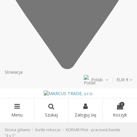
Słowacja
Polski
EUR €
0
Menu
Szukaj
Zaloguj się
Koszyk
Strona główna
Kurtki robocze
KORSAR Pilot - pracovná bunda
"3 v 1"