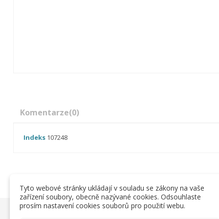
Komentarze
(0)
Indeks
107248
Tyto webové stránky ukládají v souladu se zákony na vaše
zařízení soubory, obecně nazývané cookies. Odsouhlaste
prosím nastavení cookies souborů pro použití webu.