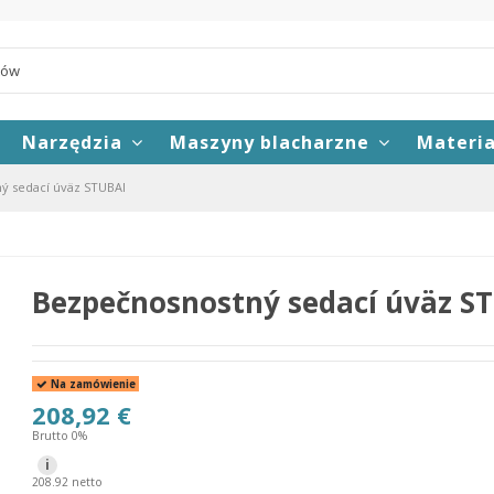
Narzędzia
Maszyny blacharzne
Materi
ý sedací úväz STUBAI
Bezpečnosnostný sedací úväz S
Na zamówienie
208,92 €
Brutto 0%
i
208.92 netto