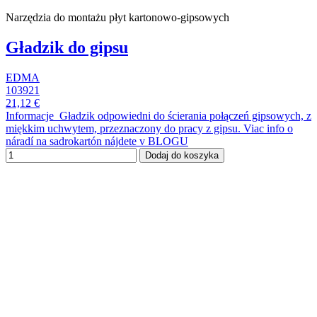
Narzędzia do montażu płyt kartonowo-gipsowych
Gładzik do gipsu
EDMA
103921
21,12 €
Informacje Gładzik odpowiedni do ścierania połączeń gipsowych, z
miękkim uchwytem, przeznaczony do pracy z gipsu. Viac info o
náradí na sadrokartón nájdete v BLOGU
Dodaj do koszyka