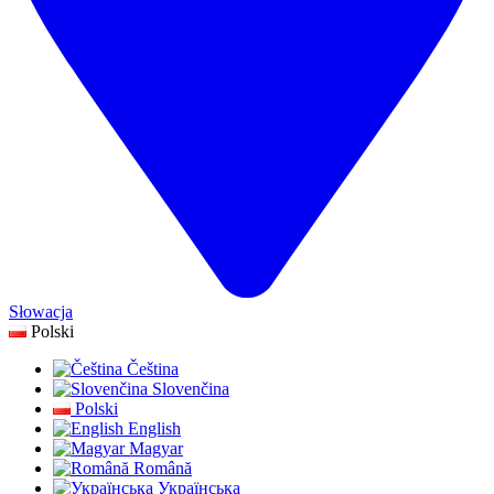
Słowacja
Polski
Čeština
Slovenčina
Polski
English
Magyar
Română
Українська