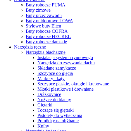
Buty robocze PUMA
Buty zimowe
Buty przez zawodu
Buty outdoorowe LOWA
Stylowe buty Elten
Buty robocze COFRA
Buty robocze HECKEL
Buty robocze damskie
Narzędzia ręczne
Narzędzia blacharzne
Instalacja systemu rynnowego
Narzędzia do zszywania dachu
Składane zamykacze
Szczypce do gięcia
Markery i kąty
Szczypce płaskie, okrągłe i krepowane
Młotki plastikowe i drewniane
Drážkovnice
Nożyce do blachy
Giętarki
Toczące się giętarki
Pistolety do wytłaczania
Pomôcky na ohýbanie
Knihy