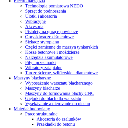
Electro narzędzia
Technologia pomiarowa NEDO
Sprzęt do podnoszenia
Ulotki i akcesoria
Wibracyjne
Akcesoria
Pistolety na gorące powietrze
Opryskiwacze ciśnieniowe
Siekacz styropianu
Części zamienne do maszyn tynkarskich
Kosze betonowe i moździerze
Narzędzia akumulatorowe
Piły i przecinarki
Wibratory zatapialne
Tarcze ścierne, szlifierskie i diamentowe
Maszyny blacharzne
Wyposażenie warsztatu blacharznego
Maszyny blacharze
Maszyny do formowania blachy CNC
Giętarki do blach dla warsztatu
Vysekávanie a dierovanie do plechu
Materiał budowlany
Prace strukturalne
Akcesoria do szalunków
Przekładki do betonu