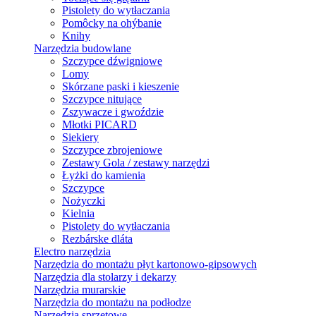
Pistolety do wytłaczania
Pomôcky na ohýbanie
Knihy
Narzędzia budowlane
Szczypce dźwigniowe
Lomy
Skórzane paski i kieszenie
Szczypce nitujące
Zszywacze i gwoździe
Młotki PICARD
Siekiery
Szczypce zbrojeniowe
Zestawy Gola / zestawy narzędzi
Łyżki do kamienia
Szczypce
Nożyczki
Kielnia
Pistolety do wytłaczania
Rezbárske dláta
Electro narzędzia
Narzędzia do montażu płyt kartonowo-gipsowych
Narzędzia dla stolarzy i dekarzy
Narzędzia murarskie
Narzędzia do montażu na podłodze
Narzędzia sprzętowe