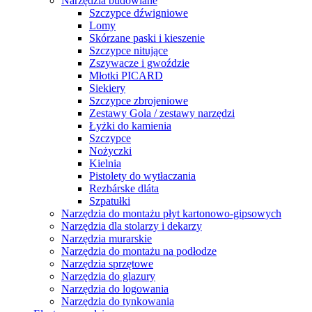
Narzędzia budowlane
Szczypce dźwigniowe
Lomy
Skórzane paski i kieszenie
Szczypce nitujące
Zszywacze i gwoździe
Młotki PICARD
Siekiery
Szczypce zbrojeniowe
Zestawy Gola / zestawy narzędzi
Łyżki do kamienia
Szczypce
Nożyczki
Kielnia
Pistolety do wytłaczania
Rezbárske dláta
Szpatułki
Narzędzia do montażu płyt kartonowo-gipsowych
Narzędzia dla stolarzy i dekarzy
Narzędzia murarskie
Narzędzia do montażu na podłodze
Narzędzia sprzętowe
Narzędzia do glazury
Narzędzia do logowania
Narzędzia do tynkowania