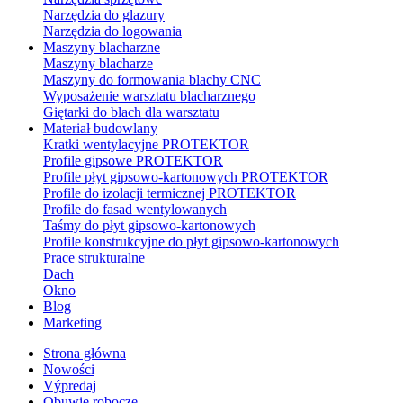
Narzędzia do glazury
Narzędzia do logowania
Maszyny blacharzne
Maszyny blacharze
Maszyny do formowania blachy CNC
Wyposażenie warsztatu blacharznego
Giętarki do blach dla warsztatu
Materiał budowlany
Kratki wentylacyjne PROTEKTOR
Profile gipsowe PROTEKTOR
Profile płyt gipsowo-kartonowych PROTEKTOR
Profile do izolacji termicznej PROTEKTOR
Profile do fasad wentylowanych
Taśmy do płyt gipsowo-kartonowych
Profile konstrukcyjne do płyt gipsowo-kartonowych
Prace strukturalne
Dach
Okno
Blog
Marketing
Strona główna
Nowości
Výpredaj
Obuwie robocze