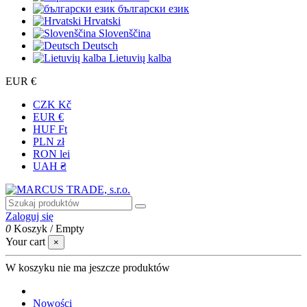
български език
Hrvatski
Slovenščina
Deutsch
Lietuvių kalba
EUR €
CZK Kč
EUR €
HUF Ft
PLN zł
RON lei
UAH ₴
Zaloguj się
0
Koszyk
/
Empty
Your cart
×
W koszyku nie ma jeszcze produktów
Nowości