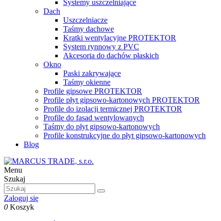
Systemy uszczelniające
Dach
Uszczelniacze
Taśmy dachowe
Kratki wentylacyjne PROTEKTOR
System rynnowy z PVC
Akcesoria do dachów płaskich
Okno
Paski zakrywające
Taśmy okienne
Profile gipsowe PROTEKTOR
Profile płyt gipsowo-kartonowych PROTEKTOR
Profile do izolacji termicznej PROTEKTOR
Profile do fasad wentylowanych
Taśmy do płyt gipsowo-kartonowych
Profile konstrukcyjne do płyt gipsowo-kartonowych
Blog
Menu
Szukaj
Zaloguj się
0
Koszyk