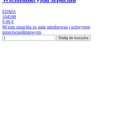
EDMA
104598
9,09 €
80 mm szpachla ze stalą nierdzewną i uchwytem
przeciwpoślizgowym,
Dodaj do koszyka