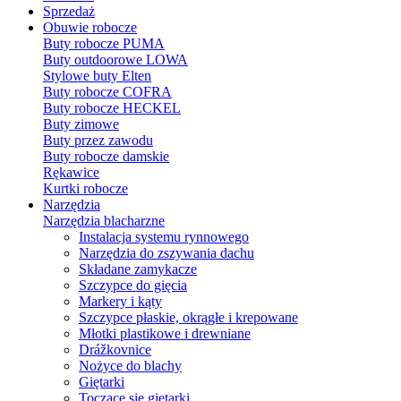
Sprzedaż
Obuwie robocze
Buty robocze PUMA
Buty outdoorowe LOWA
Stylowe buty Elten
Buty robocze COFRA
Buty robocze HECKEL
Buty zimowe
Buty przez zawodu
Buty robocze damskie
Rękawice
Kurtki robocze
Narzędzia
Narzędzia blacharzne
Instalacja systemu rynnowego
Narzędzia do zszywania dachu
Składane zamykacze
Szczypce do gięcia
Markery i kąty
Szczypce płaskie, okrągłe i krepowane
Młotki plastikowe i drewniane
Drážkovnice
Nożyce do blachy
Giętarki
Toczące się giętarki