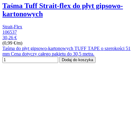
Taśma Tuff Strait-flex do płyt gipsowo-
kartonowych
Strait-Flex
106537
30,26 €
(0,99 €/m)
Taśma do płyt gipsowo-kartonowych TUFF TAPE o szerokości 51
mm Cena dotyczy całego pakietu do 30,5 metra.
Dodaj do koszyka