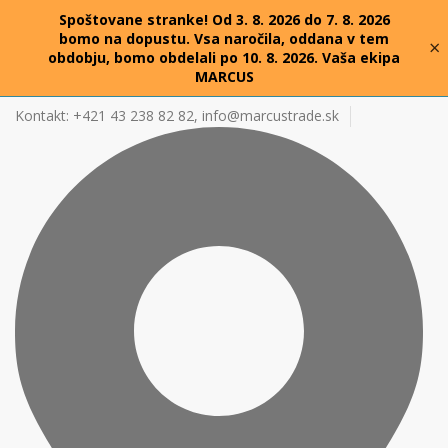
Spoštovane stranke! Od 3. 8. 2026 do 7. 8. 2026
bomo na dopustu. Vsa naročila, oddana v tem
×
obdobju, bomo obdelali po 10. 8. 2026. Vaša ekipa
MARCUS
Kontakt: +421 43 238 82 82,
info@marcustrade.sk