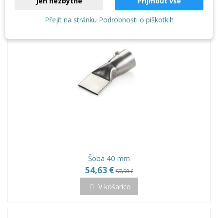
Jen nezbytné
Přijmout vše
Na razprodaji!
−5%
Přejít na stránku Podrobnosti o piškotkih
Šoba 40 mm
54,63 €
57,50 €
V košarico