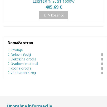
LEISTER Triac ST 1600W
405,69 €
V košarico
Domača stran
Prodaja
Delovni čevlji
Električna orodja
Gradbeni material
Ročna orodja
Vodovodni stroji
Uporabne informacije