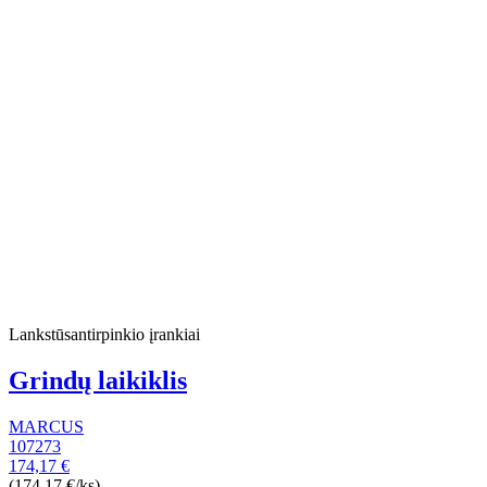
Lankstūsantirpinkio įrankiai
Grindų laikiklis
MARCUS
107273
174,17 €
(174,17 €/ks)