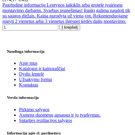
Pagrindinė informacija Lentynos laikiklis arba grotelė įvairioms
montavimo darbams. Svarbus pranešimas! Įrankį galima naudoti tik
su saugos diržais. Kaina nurodyta už vieną vnt. Rekomenduojame
įsigyti 2 vienetus arba 3 vienetus ilgesnei kėdės dalių montavimo.
Į krepšelį
Naudinga informacija
Apie mus
Katalogai ir kainoraščiai
Dydis lentelė
Užsakymo forma
Kontaktas
Verslo informacija
Pirkimo sąlygos
Asmens duomenų apsauga ir jų tvarkymas.
Sutarties reziliacijos sąlygos
Informacija apie el. parduotuvę