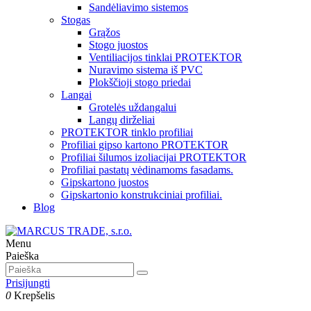
Sandėliavimo sistemos
Stogas
Grąžos
Stogo juostos
Ventiliacijos tinklai PROTEKTOR
Nuravimo sistema iš PVC
Plokščioji stogo priedai
Langai
Grotelės uždangalui
Langų dirželiai
PROTEKTOR tinklo profiliai
Profiliai gipso kartono PROTEKTOR
Profiliai šilumos izoliacijai PROTEKTOR
Profiliai pastatų vėdinamoms fasadams.
Gipskartono juostos
Gipskartonio konstrukciniai profiliai.
Blog
Menu
Paieška
Prisijungti
0
Krepšelis