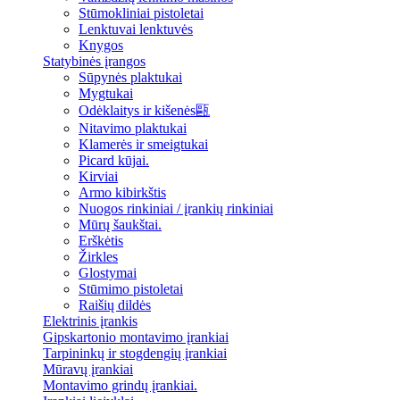
Stūmokliniai pistoletai
Lenktuvai lenktuvės
Knygos
Statybinės įrangos
Sūpynės plaktukai
Mygtukai
Odėklaitys ir kišenės甌
Nitavimo plaktukai
Klamerės ir smeigtukai
Picard kūjai.
Kirviai
Armo kibirkštis
Nuogos rinkiniai / įrankių rinkiniai
Mūrų šaukštai.
Erškėtis
Žirkles
Glostymai
Stūmimo pistoletai
Raišių dildės
Elektrinis įrankis
Gipskartonio montavimo įrankiai
Tarpininkų ir stogdengių įrankiai
Mūravų įrankiai
Montavimo grindų įrankiai.