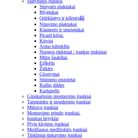
Statybinės įrangos
Sūpynės plaktukai
Mygtukai
Odėklaitys ir kišenės甌
Nitavimo plaktukai
Klamerės ir smeigtukai
Picard kūjai.
Kirviai
Armo kibirkštis
Nuogos rinkiniai / įrankių rinkiniai
Mūrų šaukštai.
Erškėtis
Žirkles
Glostymai
Stūmimo pistoletai
Raišių dildės
Kartupelis
Gipskartonio montavimo įrankiai
Tarpininkų ir stogdengių įrankiai
Mūravų įrankiai
Montavimo grindų įrankiai.
Įrankiai liejyklai
Plytų klojimo įrankiai
Medžiagos medžioklės įrankiai
Tinkliniai tinkavimo įrankiai