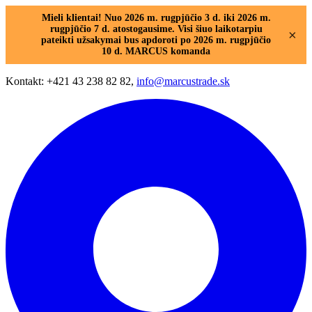
Mieli klientai! Nuo 2026 m. rugpjūčio 3 d. iki 2026 m.
rugpjūčio 7 d. atostogausime. Visi šiuo laikotarpiu
×
pateikti užsakymai bus apdoroti po 2026 m. rugpjūčio
10 d. MARCUS komanda
Kontakt: +421 43 238 82 82,
info@marcustrade.sk