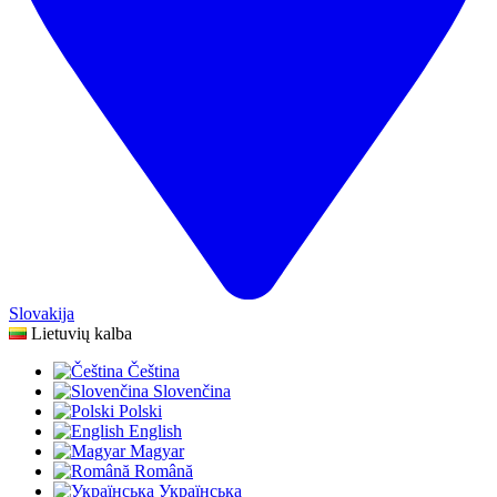
Slovakija
Lietuvių kalba
Čeština
Slovenčina
Polski
English
Magyar
Română
Українська