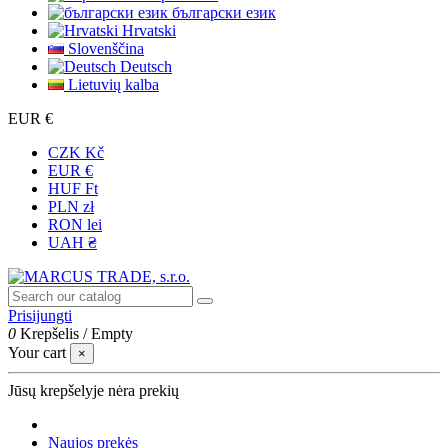
български език
Hrvatski
Slovenščina
Deutsch
Lietuvių kalba
EUR €
CZK Kč
EUR €
HUF Ft
PLN zł
RON lei
UAH ₴
Prisijungti
0
Krepšelis
/
Empty
Your cart
×
Jūsų krepšelyje nėra prekių
Naujos prekės