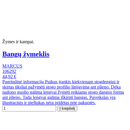
Žymes ir kampai.
Bangų žymeklis
MARCUS
106292
44,92 €
Pagrindinė informacija Puikus įrankis kiekvienam stogdengiui ir
skirtas tiksliai pažymėti stogo profilio linijavimą ant plieno. Dėka
nailono guolio galima lengvai žymėti reikiamą stogo dangos formą
ant plieno. Tada lengvai galima iškirpti bangas. Paveikslas yra
iliustracinis ir pieštukas nėra pridėtas prie pakuotės.
Į krepšelį