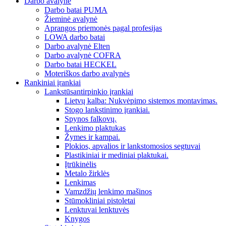
Darbo avalynė
Darbo batai PUMA
Žieminė avalynė
Aprangos priemonės pagal profesijas
LOWA darbo batai
Darbo avalynė Elten
Darbo avalynė COFRA
Darbo batai HECKEL
Moteriškos darbo avalynės
Rankiniai įrankiai
Lankstūsantirpinkio įrankiai
Lietvų kalba: Nukvėpimo sistemos montavimas.
Stogo lankstinimo įrankiai.
Spynos falkovų.
Lenkimo plaktukas
Žymes ir kampai.
Plokios, apvalios ir lankstomosios segtuvai
Plastikiniai ir mediniai plaktukai.
Įtrūkinėlis
Metalo žirklės
Lenkimas
Vamzdžių lenkimo mašinos
Stūmokliniai pistoletai
Lenktuvai lenktuvės
Knygos