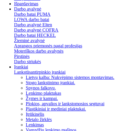
Išpardavimas
Darbo avalynė
Darbo batai PUMA
LOWA darbo batai
Darbo avalynė Elten
Darbo avalynė COFRA
Darbo batai HECKEL
Žieminė avalynė
Aprangos priemonės pagal profesijas
Moteriškos darbo avalynės
Pirstinės
Darbo striukės
Įrankiai
Lankstūsantirpinkio įrankiai
Lietvų kalba: Nukvėpimo sistemos montavimas.
Stogo lankstinimo įrankiai.
Spynos falkovų.
Lenkimo plaktukas
Žymes ir kampai.
Plokios, apvalios ir lankstomosios segtuvai
Plastikiniai ir mediniai plaktukai.
Įtrūkinėlis
Metalo žirklės
Lenkimas
Vamzdžių lenkimo mašinos