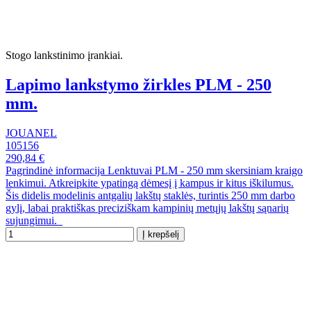
Stogo lankstinimo įrankiai.
Lapimo lankstymo žirkles PLM - 250
mm.
JOUANEL
105156
290,84 €
Pagrindinė informacija Lenktuvai PLM - 250 mm skersiniam kraigo
lenkimui. Atkreipkite ypatingą dėmesį į kampus ir kitus iškilumus.
Šis didelis modelinis antgalių lakštų staklės, turintis 250 mm darbo
gylį, labai praktiškas preciziškam kampinių metųjų lakštų sąnarių
sujungimui.
Į krepšelį