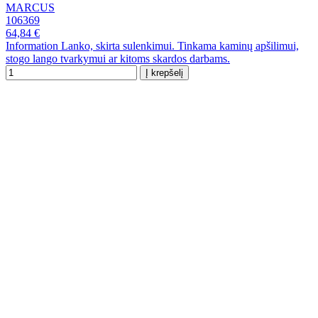
MARCUS
106369
64,84 €
Information Lanko, skirta sulenkimui. Tinkama kaminų apšilimui,
stogo lango tvarkymui ar kitoms skardos darbams.
Į krepšelį