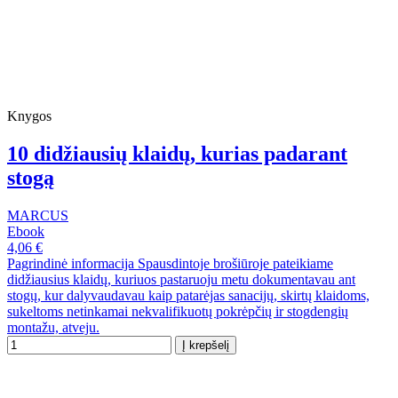
Knygos
10 didžiausių klaidų, kurias padarant
stogą
MARCUS
Ebook
4,06 €
Pagrindinė informacija Spausdintoje brošiūroje pateikiame
didžiausius klaidų, kuriuos pastaruoju metu dokumentavau ant
stogų, kur dalyvaudavau kaip patarėjas sanacijų, skirtų klaidoms,
sukeltoms netinkamai nekvalifikuotų pokrėpčių ir stogdengių
montažu, atveju.
Į krepšelį