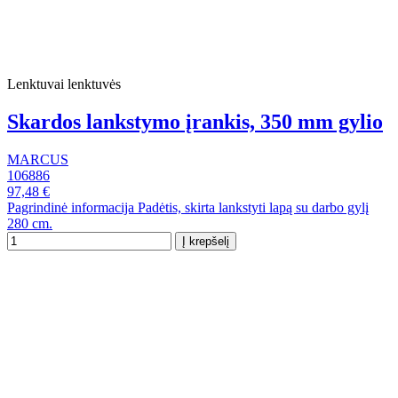
Lenktuvai lenktuvės
Skardos lankstymo įrankis, 350 mm gylio
MARCUS
106886
97,48 €
Pagrindinė informacija Padėtis, skirta lankstyti lapą su darbo gylį
280 cm.
Į krepšelį