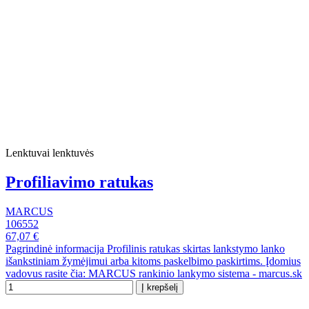
Lenktuvai lenktuvės
Profiliavimo ratukas
MARCUS
106552
67,07 €
Pagrindinė informacija Profilinis ratukas skirtas lankstymo lanko
išankstiniam žymėjimui arba kitoms paskelbimo paskirtims. Įdomius
vadovus rasite čia: MARCUS rankinio lankymo sistema - marcus.sk
Į krepšelį