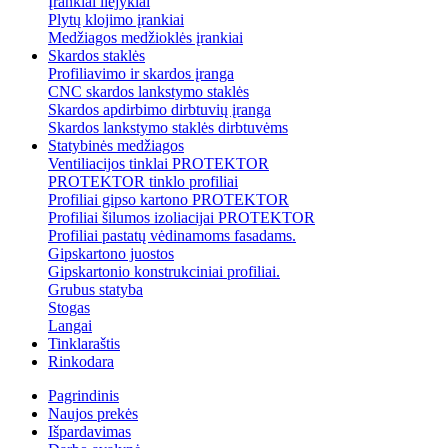
Įrankiai liejyklai
Plytų klojimo įrankiai
Medžiagos medžioklės įrankiai
Skardos staklės
Profiliavimo ir skardos įranga
CNC skardos lankstymo staklės
Skardos apdirbimo dirbtuvių įranga
Skardos lankstymo staklės dirbtuvėms
Statybinės medžiagos
Ventiliacijos tinklai PROTEKTOR
PROTEKTOR tinklo profiliai
Profiliai gipso kartono PROTEKTOR
Profiliai šilumos izoliacijai PROTEKTOR
Profiliai pastatų vėdinamoms fasadams.
Gipskartono juostos
Gipskartonio konstrukciniai profiliai.
Grubus statyba
Stogas
Langai
Tinklaraštis
Rinkodara
Pagrindinis
Naujos prekės
Išpardavimas