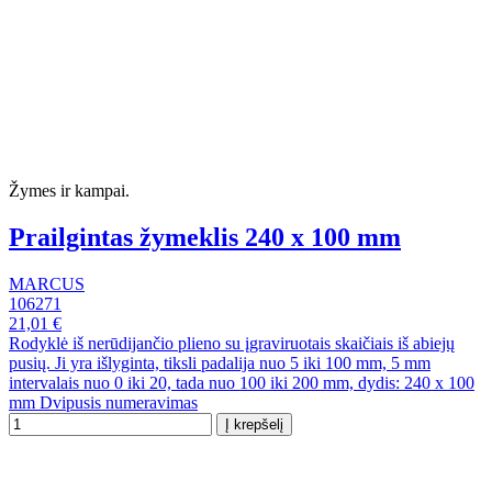
Žymes ir kampai.
Prailgintas žymeklis 240 x 100 mm
MARCUS
106271
21,01 €
Rodyklė iš nerūdijančio plieno su įgraviruotais skaičiais iš abiejų
pusių. Ji yra išlyginta, tiksli padalija nuo 5 iki 100 mm, 5 mm
intervalais nuo 0 iki 20, tada nuo 100 iki 200 mm, dydis: 240 x 100
mm Dvipusis numeravimas
Į krepšelį