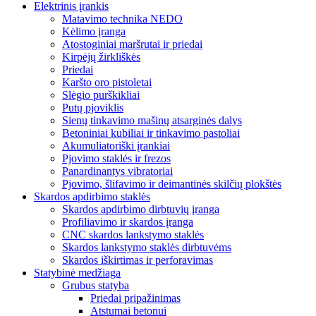
Elektrinis įrankis
Matavimo technika NEDO
Kėlimo įranga
Atostoginiai maršrutai ir priedai
Kirpėjų žirkliškės
Priedai
Karšto oro pistoletai
Slėgio purškikliai
Putų pjoviklis
Sienų tinkavimo mašinų atsarginės dalys
Betoniniai kubiliai ir tinkavimo pastoliai
Akumuliatoriški įrankiai
Pjovimo staklės ir frezos
Panardinantys vibratoriai
Pjovimo, šlifavimo ir deimantinės skilčių plokštės
Skardos apdirbimo staklės
Skardos apdirbimo dirbtuvių įranga
Profiliavimo ir skardos įranga
CNC skardos lankstymo staklės
Skardos lankstymo staklės dirbtuvėms
Skardos iškirtimas ir perforavimas
Statybinė medžiaga
Grubus statyba
Priedai pripažinimas
Atstumai betonui