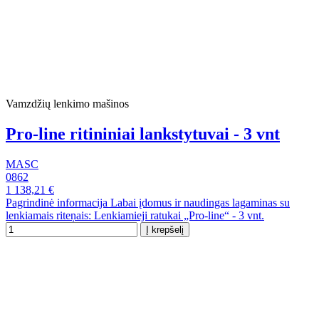
Vamzdžių lenkimo mašinos
Pro-line ritininiai lankstytuvai - 3 vnt
MASC
0862
1 138,21 €
Pagrindinė informacija Labai įdomus ir naudingas lagaminas su
lenkiamais riteņais: Lenkiamieji ratukai „Pro-line“ - 3 vnt.
Į krepšelį