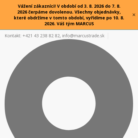
Vážení zákazníci! V období od 3. 8. 2026 do 7. 8.
2026 čerpáme dovolenou. Všechny objednávky,
×
které obdržíme v tomto období, vyřídíme po 10. 8.
2026. Váš tým MARCUS
Kontakt: +421 43 238 82 82,
info@marcustrade.sk