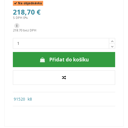
Na objednávku
218,70 €
S DPH 0%
i
218.70 bez DPH
Přidat do košíku
91520
k8