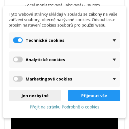
- ocel (poplastovaná, lakovaná) - 08 mm,
- nerezová ocel - 0,5 mm.
Tyto webové stránky ukládají v souladu se zákony na vaše
zařízení soubory, obecně nazývané cookies. Odsouhlaste
Uzavírací délka: 210 mm,
prosím nastavení cookies souborů pro použití webu.
délka 255 mm,
šířka 270–570 mm,
Technické cookies
hmotnost 2,4 kg.
Video
Video
Analytické cookies
Marketingové cookies
Jen nezbytné
Přijmout vše
Přejít na stránku Podrobně o cookies