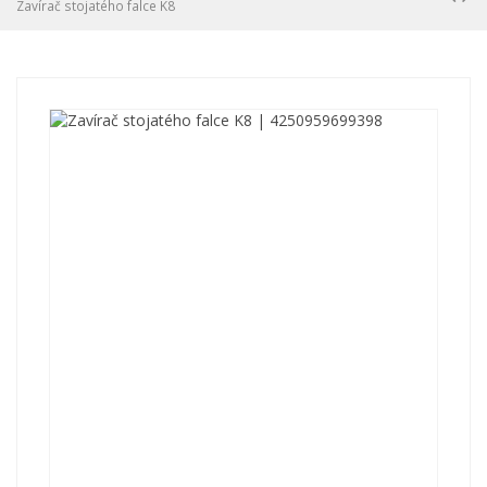
Zavírač stojatého falce K8