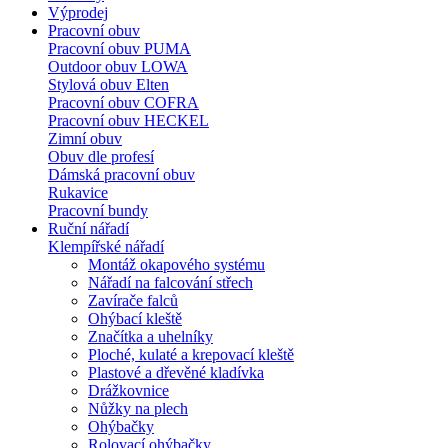
Výprodej
Pracovní obuv
Pracovní obuv PUMA
Outdoor obuv LOWA
Stylová obuv Elten
Pracovní obuv COFRA
Pracovní obuv HECKEL
Zimní obuv
Obuv dle profesí
Dámská pracovní obuv
Rukavice
Pracovní bundy
Ruční nářadí
Klempířské nářadí
Montáž okapového systému
Nářadí na falcování střech
Zavírače falců
Ohýbací kleště
Značítka a uhelníky
Ploché, kulaté a krepovací kleště
Plastové a dřevěné kladívka
Drážkovnice
Nůžky na plech
Ohýbačky
Rolovací ohýbačky