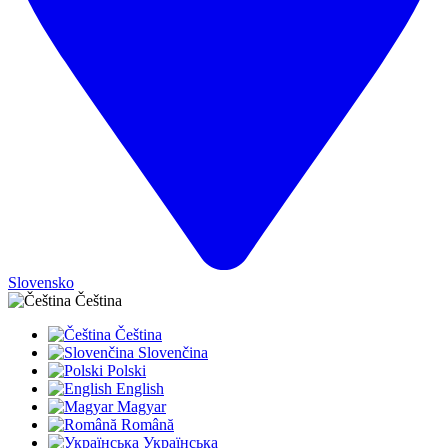
Slovensko
Čeština
Čeština
Slovenčina
Polski
English
Magyar
Română
Українська