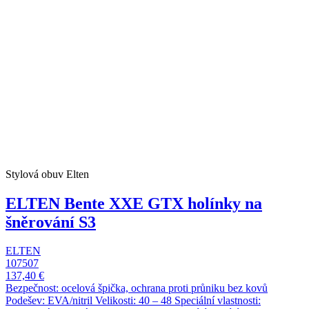
Stylová obuv Elten
ELTEN Bente XXE GTX holínky na
šněrování S3
ELTEN
107507
137,40 €
Bezpečnost: ocelová špička, ochrana proti průniku bez kovů
Podešev: EVA/nitril Velikosti: 40 – 48 Speciální vlastnosti: