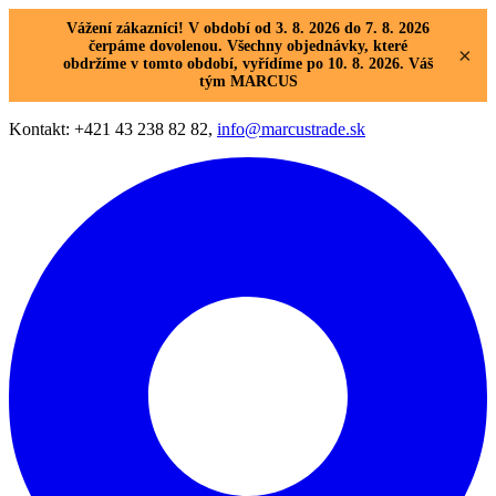
Vážení zákazníci! V období od 3. 8. 2026 do 7. 8. 2026
čerpáme dovolenou. Všechny objednávky, které
×
obdržíme v tomto období, vyřídíme po 10. 8. 2026. Váš
tým MARCUS
Kontakt: +421 43 238 82 82,
info@marcustrade.sk