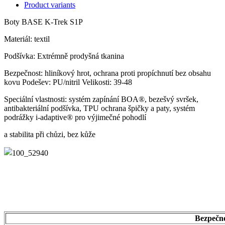
Product variants
Boty BASE K-Trek S1P
Materiál: textil
Podšívka: Extrémně prodyšná tkanina
Bezpečnost: hliníkový hrot, ochrana proti propíchnutí bez obsahu
kovu Podešev: PU/nitril Velikosti: 39-48
Speciální vlastnosti: systém zapínání BOA®, bezešvý svršek,
antibakteriální podšívka, TPU ochrana špičky a paty, systém
podrážky i-adaptive® pro výjimečné pohodlí
a stabilita při chůzi, bez kůže
Bezpečno