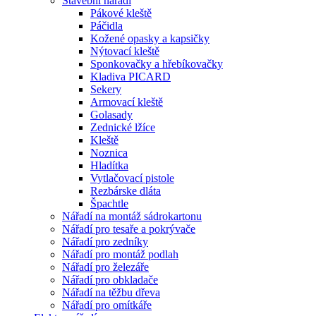
Stavební nářadí
Pákové kleště
Páčidla
Kožené opasky a kapsičky
Nýtovací kleště
Sponkovačky a hřebíkovačky
Kladiva PICARD
Sekery
Armovací kleště
Golasady
Zednické lžíce
Kleště
Noznica
Hladítka
Vytlačovací pistole
Rezbárske dláta
Špachtle
Nářadí na montáž sádrokartonu
Nářadí pro tesaře a pokrývače
Nářadí pro zedníky
Nářadí pro montáž podlah
Nářadí pro železáře
Nářadí pro obkladače
Nářadí na těžbu dřeva
Nářadí pro omítkáře