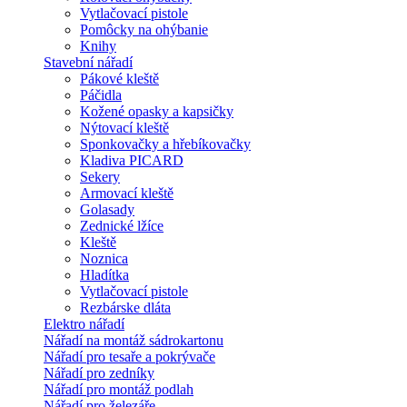
Vytlačovací pistole
Pomôcky na ohýbanie
Knihy
Stavební nářadí
Pákové kleště
Páčidla
Kožené opasky a kapsičky
Nýtovací kleště
Sponkovačky a hřebíkovačky
Kladiva PICARD
Sekery
Armovací kleště
Golasady
Zednické lžíce
Kleště
Noznica
Hladítka
Vytlačovací pistole
Rezbárske dláta
Elektro nářadí
Nářadí na montáž sádrokartonu
Nářadí pro tesaře a pokrývače
Nářadí pro zedníky
Nářadí pro montáž podlah
Nářadí pro železáře