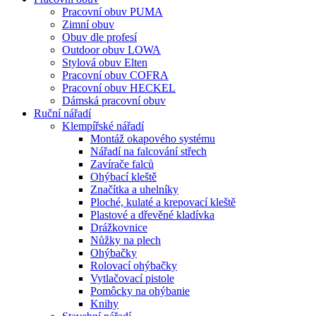
Pracovní obuv PUMA
Zimní obuv
Obuv dle profesí
Outdoor obuv LOWA
Stylová obuv Elten
Pracovní obuv COFRA
Pracovní obuv HECKEL
Dámská pracovní obuv
Ruční nářadí
Klempířské nářadí
Montáž okapového systému
Nářadí na falcování střech
Zavírače falců
Ohýbací kleště
Značítka a uhelníky
Ploché, kulaté a krepovací kleště
Plastové a dřevěné kladívka
Drážkovnice
Nůžky na plech
Ohýbačky
Rolovací ohýbačky
Vytlačovací pistole
Pomôcky na ohýbanie
Knihy