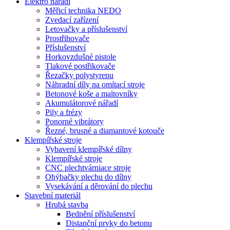
Elektro nářadí
Měřicí technika NEDO
Zvedací zařízení
Letovačky a příslušenství
Prostřihovače
Příslušenství
Horkovzdušné pistole
Tlakové postřikovače
Řezačky polystyrenu
Náhradní díly na omítací stroje
Betonové koše a maltovníky
Akumulátorové nářadí
Pily a frézy
Ponorné vibrátory
Řezné, brusné a diamantové kotouče
Klempířské stroje
Vybavení klempířské dílny
Klempířské stroje
CNC plechtvárniace stroje
Ohýbačky plechu do dílny
Vysekávání a děrování do plechu
Stavební materiál
Hrubá stavba
Bednění příslušenství
Distanční prvky do betonu