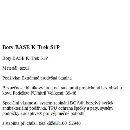
Boty BASE K-Trek S1P
Boty BASE K-Trek S1P
Materiál: textil
Podšívka: Extrémně prodyšná tkanina
Bezpečnost: hliníkový hrot, ochrana proti propíchnutí bez obsahu
kovu Podešev: PU/nitril Velikosti: 39-48
Speciální vlastnosti: systém zapínání BOA®, bezešvý svršek,
antibakteriální podšívka, TPU ochrana špičky a paty, systém
podrážky i-adaptive® pro výjimečné pohodlí
a stabilita při chůzi, bez kůže