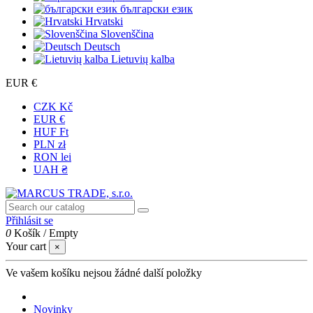
български език
Hrvatski
Slovenščina
Deutsch
Lietuvių kalba
EUR €
CZK Kč
EUR €
HUF Ft
PLN zł
RON lei
UAH ₴
Přihlásit se
0
Košík
/
Empty
Your cart
×
Ve vašem košíku nejsou žádné další položky
Novinky