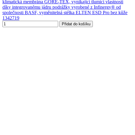
klimatická membrána GORE-TEX, vynikající tlumící vlastnosti
díky integrovanému jádru podrážky vyrobené z Infinergy® od
společnosti BASF, vyměnitelná stélka ELTEN ESD Pro bez kůže
1342719
Přidat do košíku