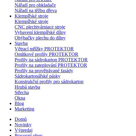
Nářadí pro obkladače
Nářadí na těžbu dřeva
Klempířské stroje
Klempířské stroje
CNC plechtvárniace stroje
Vybavení klempířské dílny
Ohýbačky plechu do dílny
Stavba
Větrací mřížky PROTEKTOR
Omítkové profily PROTEKTOR
Profily na sádrokarton PROTEKTOR
Profily na zateplování PROTEKTOR
Profily na provětrávané fasády
Sádrokartonářské pásky
Konstrukční profily pro sádrokarton
Hrubá stavba
Střecha
Okna
Blog
Marketing
Domů
Novinky
Výpredaj
Pracovní obuv