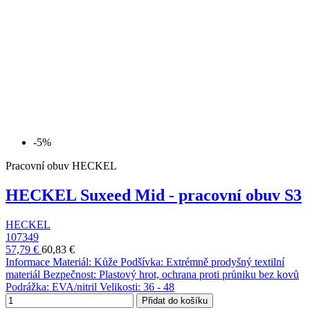
-5%
Pracovní obuv HECKEL
HECKEL Suxeed Mid - pracovní obuv S3
HECKEL
107349
57,79 €
60,83 €
Informace Materiál: Kůže Podšívka: Extrémně prodyšný textilní
materiál Bezpečnost: Plastový hrot, ochrana proti průniku bez kovů
Podrážka: EVA/nitril Velikosti: 36 - 48
Přidat do košíku