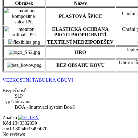
Obrázek
Název
Chrání
PLASTOVÁ ŠPICE
ELASTICKÁ OCHRANA
Chrání
PROTI PROPICHNUTÍ
TEXTILNÍ MEDZIPODEŠEV
Teplu
HRO
Obuv
s
t
BEZ OBSAHU KOVU
VEĽKOSTNÍ TABULKA OBUVI
Bezpečnosť
S1P
Typ šnúrovania
BOA - šnurovací systém Boa®
Značka
Kód
1343332039
ean13
8054633495070
No reviews