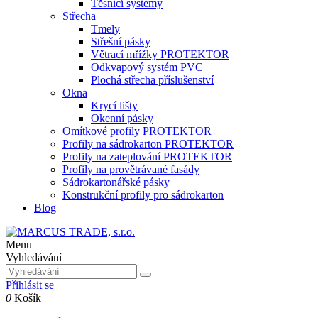
Těsnící systémy
Střecha
Tmely
Střešní pásky
Větrací mřížky PROTEKTOR
Odkvapový systém PVC
Plochá střecha příslušenství
Okna
Krycí lišty
Okenní pásky
Omítkové profily PROTEKTOR
Profily na sádrokarton PROTEKTOR
Profily na zateplování PROTEKTOR
Profily na provětrávané fasády
Sádrokartonářské pásky
Konstrukční profily pro sádrokarton
Blog
Menu
Vyhledávání
Přihlásit se
0
Košík