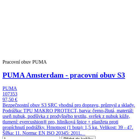
Pracovní obuv PUMA
PUMA Amsterdam - pracovní obuv S3
PUMA
107353
97,50 €
Bezpečnostní obuv S3 SRC vhodná pro dopravu, průmysl a sklady.
Podrážka: TPU MAKRO PROTECT, barva: černo-žlutá, materiál:
useň nubuk, podšívka z prodyšného textilu, svršek z nubuk kůže,
tlumení: evercushion® pro, hliníková špice + planžeta proti
propíchnutí podrážky. Hmotnost (1 bota): 1,5 kg. Velikost: 39 - 47.
Šířka: 11. Norma: EN ISO 20345: 2011.