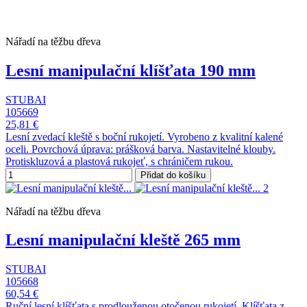
Nářadí na těžbu dřeva
Lesní manipulační klíšťata 190 mm
STUBAI
105669
25,81 €
Lesní zvedací kleště s boční rukojetí. Vyrobeno z kvalitní kalené
oceli. Povrchová úprava: prášková barva. Nastavitelné klouby.
Protiskluzová a plastová rukojeť, s chráničem rukou.
Přidat do košíku
Nářadí na těžbu dřeva
Lesní manipulační kleště 265 mm
STUBAI
105668
60,54 €
Ruční lesní klíšťata s prodlouženou otočenou rukojetí. Klíšťata z