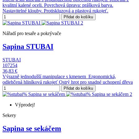
kvalitní kalené oceli. Povrchová úprava: prášková barva.
Nastavitelné klouby. Protiskluzová a plastová rukojeť.
Přidat do košíku
Nářadí pro tesaře a pokrývače
Sapina STUBAI
STUBAI
107254
36,83 €
Výrazně jednodušší manipulace s kmenem Ergonomická,
odlehčená hliníková rukojeť Ostrý hrot pro snadné uchopení dřeva
Přidat do košíku
Výprodej!
Sekery
Sapina se sekáčem