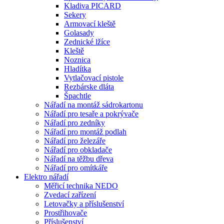
Kladiva PICARD
Sekery
Armovací kleště
Golasady
Zednické lžíce
Kleště
Noznica
Hladítka
Vytlačovací pistole
Rezbárske dláta
Špachtle
Nářadí na montáž sádrokartonu
Nářadí pro tesaře a pokrývače
Nářadí pro zedníky
Nářadí pro montáž podlah
Nářadí pro železáře
Nářadí pro obkladače
Nářadí na těžbu dřeva
Nářadí pro omítkáře
Elektro nářadí
Měřicí technika NEDO
Zvedací zařízení
Letovačky a příslušenství
Prostřihovače
Příslušenství