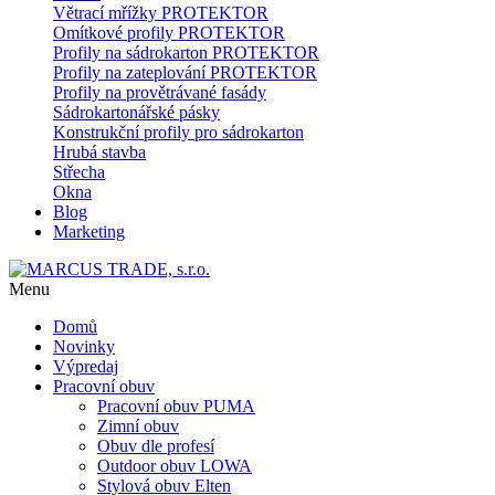
Větrací mřížky PROTEKTOR
Omítkové profily PROTEKTOR
Profily na sádrokarton PROTEKTOR
Profily na zateplování PROTEKTOR
Profily na provětrávané fasády
Sádrokartonářské pásky
Konstrukční profily pro sádrokarton
Hrubá stavba
Střecha
Okna
Blog
Marketing
Menu
Domů
Novinky
Výpredaj
Pracovní obuv
Pracovní obuv PUMA
Zimní obuv
Obuv dle profesí
Outdoor obuv LOWA
Stylová obuv Elten