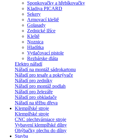
Sponkovačky a hřebíkovačky
Kladiva PICARD
Sekery
Armovací kleště
Golasady
Zednické lžíce
Kleště
Noznica
Hladítka
Vytlačovací pistole
Rezbárske dláta
Elektro nářadí
Nářadí na montáž sádrokartonu
Nářadí pro tesaře a pokrývače
Nářadí pro zedníky
Nářadí pro montáž podlah
Nářadí pro železáře
Nářadí pro obkladače
Nářadí na těžbu dřeva
Klempířské stroje
Klempířské stroje
CNC plechtvárniace stroje
Vybavení klempířské dílny
Ohýbačky plechu do dílny
Stavba