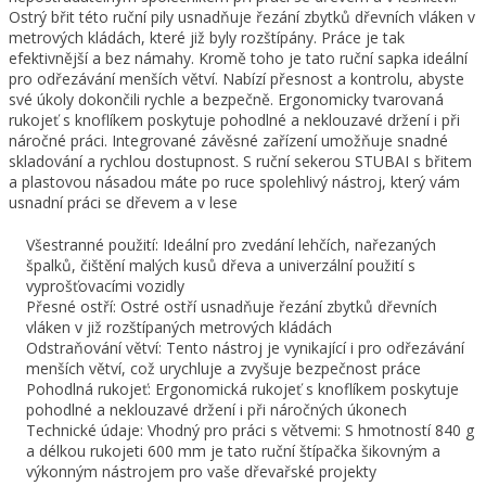
Ostrý břit této ruční pily usnadňuje řezání zbytků dřevních vláken v
metrových kládách, které již byly rozštípány. Práce je tak
efektivnější a bez námahy. Kromě toho je tato ruční sapka ideální
pro odřezávání menších větví. Nabízí přesnost a kontrolu, abyste
své úkoly dokončili rychle a bezpečně. Ergonomicky tvarovaná
rukojeť s knoflíkem poskytuje pohodlné a neklouzavé držení i při
náročné práci. Integrované závěsné zařízení umožňuje snadné
skladování a rychlou dostupnost. S ruční sekerou STUBAI s břitem
a plastovou násadou máte po ruce spolehlivý nástroj, který vám
usnadní práci se dřevem a v lese
Všestranné použití: Ideální pro zvedání lehčích, nařezaných
špalků, čištění malých kusů dřeva a univerzální použití s
vyprošťovacími vozidly
Přesné ostří: Ostré ostří usnadňuje řezání zbytků dřevních
vláken v již rozštípaných metrových kládách
Odstraňování větví: Tento nástroj je vynikající i pro odřezávání
menších větví, což urychluje a zvyšuje bezpečnost práce
Pohodlná rukojeť: Ergonomická rukojeť s knoflíkem poskytuje
pohodlné a neklouzavé držení i při náročných úkonech
Technické údaje: Vhodný pro práci s větvemi: S hmotností 840 g
a délkou rukojeti 600 mm je tato ruční štípačka šikovným a
výkonným nástrojem pro vaše dřevařské projekty