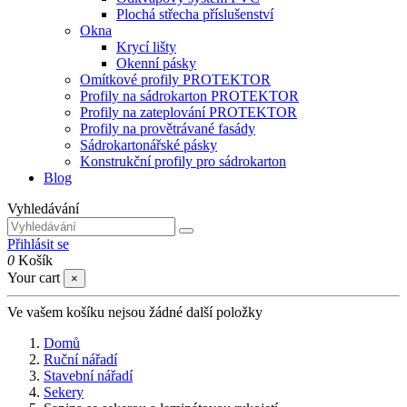
Plochá střecha příslušenství
Okna
Krycí lišty
Okenní pásky
Omítkové profily PROTEKTOR
Profily na sádrokarton PROTEKTOR
Profily na zateplování PROTEKTOR
Profily na provětrávané fasády
Sádrokartonářské pásky
Konstrukční profily pro sádrokarton
Blog
Vyhledávání
Přihlásit se
0
Košík
Your cart
×
Ve vašem košíku nejsou žádné další položky
Domů
Ruční nářadí
Stavební nářadí
Sekery