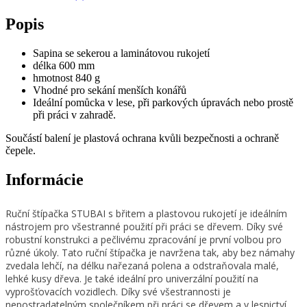
Popis
Sapina se sekerou a laminátovou rukojetí
délka 600 mm
hmotnost 840 g
Vhodné pro sekání menších konářů
Ideální pomůcka v lese, při parkových úpravách nebo prostě
při práci v zahradě.
Součástí balení je plastová ochrana kvůli bezpečnosti a ochraně
čepele.
Informácie
Ruční štípačka STUBAI s břitem a plastovou rukojetí je ideálním
nástrojem pro všestranné použití při práci se dřevem. Díky své
robustní konstrukci a pečlivému zpracování je první volbou pro
různé úkoly. Tato ruční štípačka je navržena tak, aby bez námahy
zvedala lehčí, na délku nařezaná polena a odstraňovala malé,
lehké kusy dřeva. Je také ideální pro univerzální použití na
vyprošťovacích vozidlech. Díky své všestrannosti je
nepostradatelným společníkem při práci se dřevem a v lesnictví.