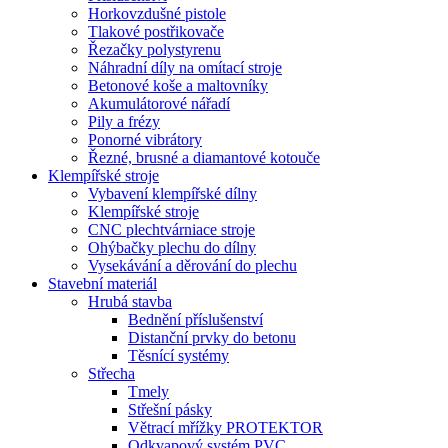
Horkovzdušné pistole
Tlakové postřikovače
Řezačky polystyrenu
Náhradní díly na omítací stroje
Betonové koše a maltovníky
Akumulátorové nářadí
Pily a frézy
Ponorné vibrátory
Řezné, brusné a diamantové kotouče
Klempířské stroje
Vybavení klempířské dílny
Klempířské stroje
CNC plechtvárniace stroje
Ohýbačky plechu do dílny
Vysekávání a děrování do plechu
Stavební materiál
Hrubá stavba
Bednění příslušenství
Distanční prvky do betonu
Těsnící systémy
Střecha
Tmely
Střešní pásky
Větrací mřížky PROTEKTOR
Odkvapový systém PVC