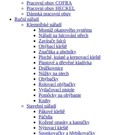
Pracovní obuv COFRA
Pracovní obuv HECKEL
Dámská pracovní obuv
Ruční nářadí
Klempířské nářadí
Montáž okapového systému
Nářadí na falcování střech
Zavírače falců
Ohýbací kleště
Značítka a uhelníky
Ploché, kulaté a krepovací kleště
Plastové a dřevěné kladívka
Drážkovnice
Nůžky na plech
Ohýbačky
Rolovací ohýbačky
Vytlačovací pistole
Pomôcky na ohýbanie
Knihy
Stavební nářadí
Pákové kleště
Páčidla
Kožené opasky a kapsičky
Nýtovací kleště
Sponkovačky a hřebíkovačky