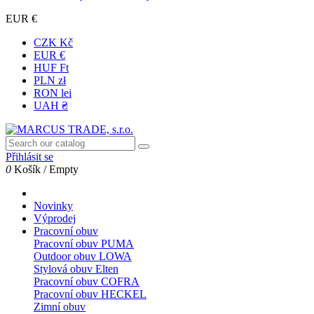
EUR €
CZK Kč
EUR €
HUF Ft
PLN zł
RON lei
UAH ₴
Přihlásit se
0
Košík
/
Empty
Novinky
Výprodej
Pracovní obuv
Pracovní obuv PUMA
Outdoor obuv LOWA
Stylová obuv Elten
Pracovní obuv COFRA
Pracovní obuv HECKEL
Zimní obuv