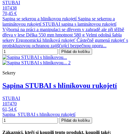
STUBAI
107438
70,45 €
Sapina se sekerou a hliníkovou rukojetí Sapina se sekerou a
laminátovou rukojetí STUBAI sapina s laminátovou rukojetí
Výborná na práci a manipulaci se dřevem v zahradě ale při těžbě
dřeva v lese Délka 550 mm hmotnost 580 g Velmi odolná šabla
sekery Ergonomická hliníková rukojeť Částečně gumená rukojeť s
protiskluzovou ochranou zajišťující bezpečnou oporu...
Přidat do košíku
Sekery
Sapina STUBAI s hliníkovou rukojetí
STUBAI
107470
61,54 €
Sapina STUBAI s hliníkovou rukojetí
Přidat do košíku
Zákazníci, kteří si koupili tento produkt, koupili také: