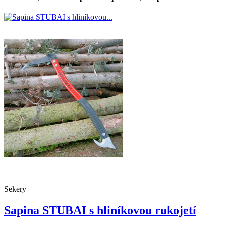
Sekery
Sapina STUBAI s hliníkovou rukojetí