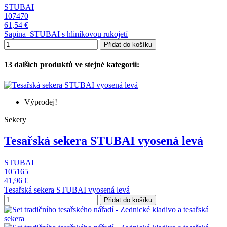
STUBAI
107470
61,54 €
Sapina STUBAI s hliníkovou rukojetí
Přidat do košíku
13 dalších produktů ve stejné kategorii:
Výprodej!
Sekery
Tesařská sekera STUBAI vyosená levá
STUBAI
105165
41,96 €
Tesařská sekera STUBAI vyosená levá
Přidat do košíku