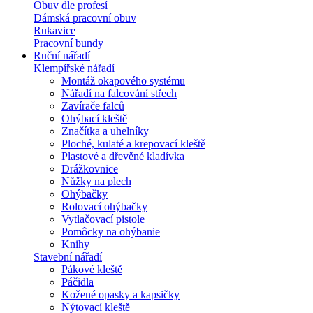
Obuv dle profesí
Dámská pracovní obuv
Rukavice
Pracovní bundy
Ruční nářadí
Klempířské nářadí
Montáž okapového systému
Nářadí na falcování střech
Zavírače falců
Ohýbací kleště
Značítka a uhelníky
Ploché, kulaté a krepovací kleště
Plastové a dřevěné kladívka
Drážkovnice
Nůžky na plech
Ohýbačky
Rolovací ohýbačky
Vytlačovací pistole
Pomôcky na ohýbanie
Knihy
Stavební nářadí
Pákové kleště
Páčidla
Kožené opasky a kapsičky
Nýtovací kleště